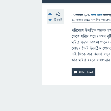
+1
01 নভেম্বর 2019
উত্তর প্রদান
করেছ
টি ভোট
01 নভেম্বর 2019
সম্পাদিত
করেছেন
পরিবেশে উপস্থিত অনেক রা
ক্ষেত্রে মরিচা পড়ে। যখন ব
মরিচা পড়ার আশঙ্কা থাকে। 
লোহার তৈরি ইলেক্ট্রিক 
এই জিংক এর প্রলেপ বায়ুর 
আর মরিচা ধরতে বাধাপ্রদা