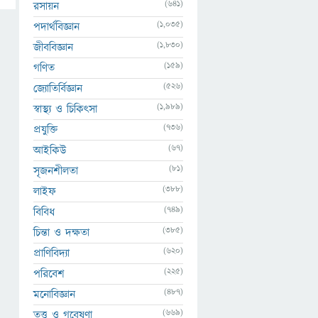
(641)
রসায়ন
(1,035)
পদার্থবিজ্ঞান
(1,830)
জীববিজ্ঞান
(159)
গণিত
(526)
জ্যোতির্বিজ্ঞান
(1,989)
স্বাস্থ্য ও চিকিৎসা
(736)
প্রযুক্তি
(67)
আইকিউ
(81)
সৃজনশীলতা
(388)
লাইফ
(749)
বিবিধ
(385)
চিন্তা ও দক্ষতা
(620)
প্রাণিবিদ্যা
(225)
পরিবেশ
(487)
মনোবিজ্ঞান
(669)
তত্ত্ব ও গবেষণা