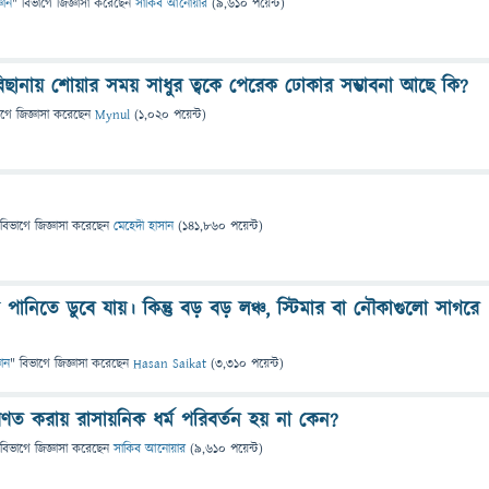
্ঞান
" বিভাগে
জিজ্ঞাসা
করেছেন
সাকিব আনোয়ার
(
9,610
পয়েন্ট)
ছানায় শোয়ার সময় সাধুর ত্বকে পেরেক ঢোকার সম্ভাবনা আছে কি?
াগে
জিজ্ঞাসা
করেছেন
Mynul
(
1,020
পয়েন্ট)
 বিভাগে
জিজ্ঞাসা
করেছেন
মেহেদী হাসান
(
141,860
পয়েন্ট)
ানিতে ডুবে যায়। কিন্তু বড় বড় লঞ্চ, স্টিমার বা নৌকাগুলো সাগরে
ঞান
" বিভাগে
জিজ্ঞাসা
করেছেন
Hasan Saikat
(
3,310
পয়েন্ট)
রিণত করায় রাসায়নিক ধর্ম পরিবর্তন হয় না কেন?
 বিভাগে
জিজ্ঞাসা
করেছেন
সাকিব আনোয়ার
(
9,610
পয়েন্ট)