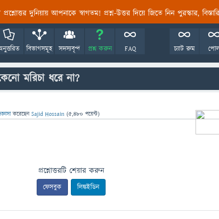
তির প্রশ্নোত্তর দুনিয়ায় আপনাকে স্বাগতম! প্রশ্ন-উত্তর দিয়ে জিতে নিন পুরস্কার, বিস্ত
অনুত্তরিত
বিভাগসমূহ
সদস্যবৃন্দ
প্রশ্ন করুন
FAQ
চ্যাট রুম
পো
কেনো মরিচা ধরে না?
িজ্ঞাসা
করেছেন
Sajid Hossain
(
5,480
পয়েন্ট)
প্রশ্নোত্তরটি শেয়ার করুন
ফেসবুক
লিঙ্কইডিন