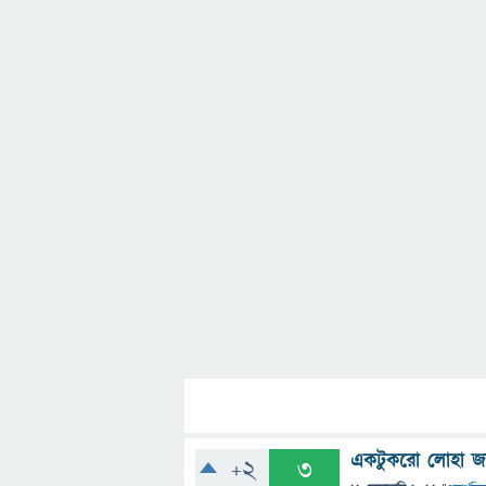
একটুকরো লোহা জলে
+2
3