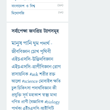
(112)
বাংলাদেশ ও বিশ্ব
(62)
মিথোলজি
সর্বাপেক্ষা জনপ্রিয় ট্যাগসমূহ
মানুষ
পানি
ঘুম
পদার্থ
-
জীববিজ্ঞান
চোখ
পৃথিবী
এইচএসসি-উদ্ভিদবিজ্ঞান
এইচএসসি-প্রাণীবিজ্ঞান
রোগ
রাসায়নিক
#ask
শরীর
রক্ত
আলো
#science
মোবাইল
ক্ষতি
চুল
চিকিৎসা
পদার্থবিজ্ঞান
কী
প্রযুক্তি
সূর্য
মহাকাশ
স্বাস্থ্য
মাথা
গণিত
প্রাণী
বৈজ্ঞানিক
#biology
পার্থক্য
এইচএসসি-আইসিটি