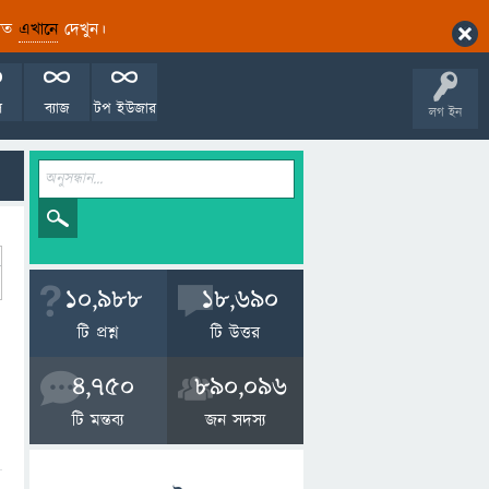
ারিত
এখানে
দেখুন।
ল
ব্যাজ
টপ ইউজার
লগ ইন
10,988
18,690
টি প্রশ্ন
টি উত্তর
4,750
890,096
টি মন্তব্য
জন সদস্য