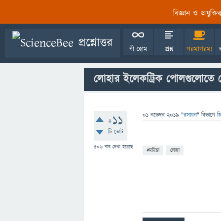
বিজ্ঞান ও প্রযুক্
বী হোম
প্রশ্ন
গরমাগরম!
লোহার ইলেকট্রিক পোলগুলোতে 
01 নভেম্বর 2019
"
রসায়ন
" বিভাগে
জ
+11
টি ভোট
506
বার দেখা হয়েছে
#মরিচা
লোহা