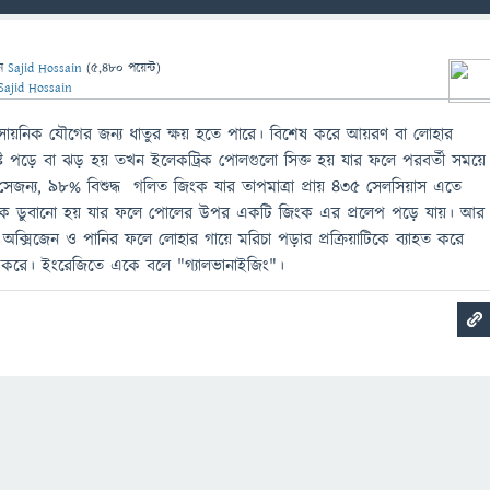
েন
Sajid Hossain
(
5,480
পয়েন্ট)
Sajid Hossain
সায়নিক যৌগের জন্য ধাতুর ক্ষয় হতে পারে। বিশেষ করে আয়রণ বা লোহার
ৃষ্টি পড়ে বা ঝড় হয় তখন ইলেকট্রিক পোলগুলো সিক্ত হয় যার ফলে পরবর্তী সময়ে
সেজন্য, ৯৮% বিশুদ্ধ গলিত জিংক যার তাপমাত্রা প্রায় ৪৩৫ সেলসিয়াস এতে
পোলকে ডুবানো হয় যার ফলে পোলের উপর একটি জিংক এর প্রলেপ পড়ে যায়। আর
অক্সিজেন ও পানির ফলে লোহার গায়ে মরিচা পড়ার প্রক্রিয়াটিকে ব্যাহত করে
ন করে। ইংরেজিতে একে বলে "গ্যালভানাইজিং"।