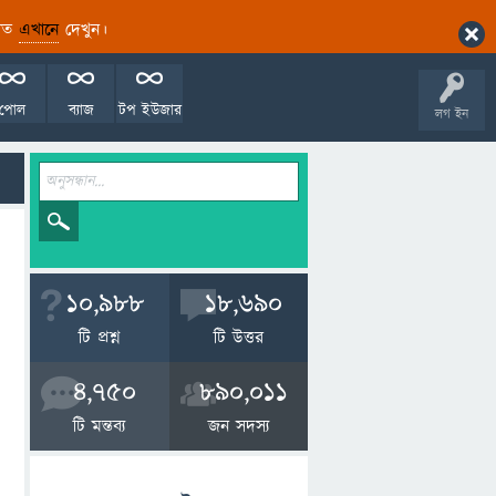
ারিত
এখানে
দেখুন।
পোল
ব্যাজ
টপ ইউজার
লগ ইন
10,988
18,690
টি প্রশ্ন
টি উত্তর
4,750
890,011
টি মন্তব্য
জন সদস্য