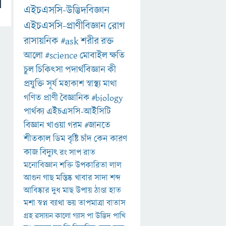
এইচএসসি-উদ্ভিদবিজ্ঞান
এইচএসসি-প্রাণীবিজ্ঞান
রোগ
রাসায়নিক
#ask
শরীর
রক্ত
আলো
#science
মোবাইল
ক্ষতি
চুল
চিকিৎসা
পদার্থবিজ্ঞান
কী
প্রযুক্তি
সূর্য
মহাকাশ
স্বাস্থ্য
মাথা
গণিত
প্রাণী
বৈজ্ঞানিক
#biology
পার্থক্য
এইচএসসি-আইসিটি
বিজ্ঞান
খাওয়া
গরম
#জানতে
শীতকাল
ডিম
বৃষ্টি
চাঁদ
কেন
কারণ
কাজ
বিদ্যুৎ
রং
সাপ
রাত
মনোবিজ্ঞান
শক্তি
উপকারিতা
লাল
আগুন
গাছ
মস্তিষ্ক
খাবার
সাদা
শব্দ
আবিষ্কার
দুধ
মাছ
উপায়
ঠাণ্ডা
হাত
মশা
স্বপ্ন
ব্যাথা
ভয়
তাপমাত্রা
বাতাস
গ্রহ
রসায়ন
কালো
গ্যাস
পা
উদ্ভিদ
পাখি