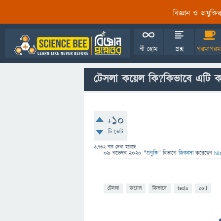
বিজ্ঞান ও প্রযুক্
বী হোম
প্রশ্ন
গরমাগরম
টেসলা কয়েল কি?কিভাবে এটি 
+10
টি ভোট
3,732
বার দেখা হয়েছে
09 নভেম্বর 2020
"
প্রযুক্তি
" বিভাগে
জিজ্ঞাসা
করেছেন
Ni
টেসলা
কয়েল
কিভাবে
tesla
coil