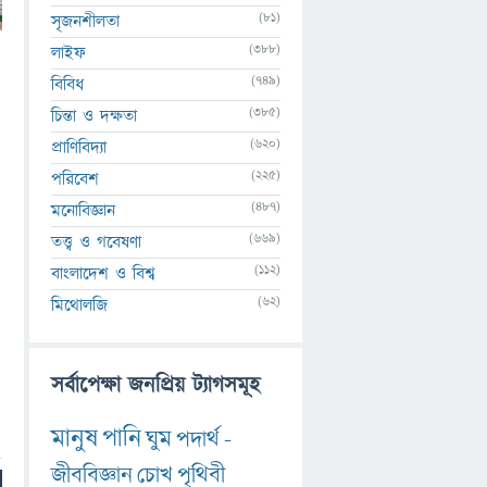
(81)
সৃজনশীলতা
(388)
লাইফ
(749)
বিবিধ
(385)
চিন্তা ও দক্ষতা
(620)
প্রাণিবিদ্যা
(225)
পরিবেশ
(487)
মনোবিজ্ঞান
(669)
তত্ত্ব ও গবেষণা
(112)
বাংলাদেশ ও বিশ্ব
(62)
মিথোলজি
সর্বাপেক্ষা জনপ্রিয় ট্যাগসমূহ
মানুষ
পানি
ঘুম
পদার্থ
-
জীববিজ্ঞান
চোখ
পৃথিবী