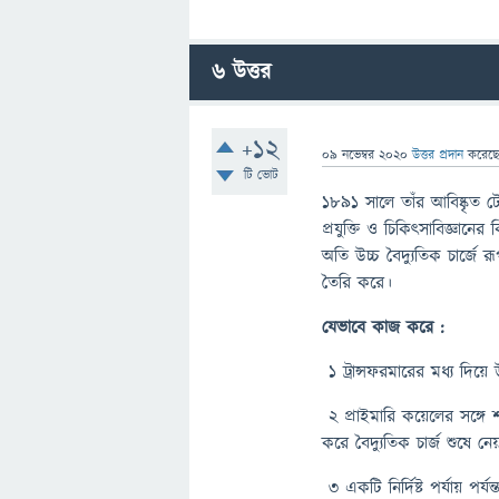
6
উত্তর
+12
09 নভেম্বর 2020
উত্তর প্রদান
করেছ
টি ভোট
১৮৯১ সালে তাঁর আবিষ্কৃত টেস
প্রযুক্তি ও চিকিৎসাবিজ্ঞানের 
অতি উচ্চ বৈদ্যুতিক চার্জে রূ
তৈরি করে।
যেভাবে কাজ করে :
১ ট্রান্সফরমারের মধ্য দিয়ে উচ
২ প্রাইমারি কয়েলের সঙ্গে 
করে বৈদ্যুতিক চার্জ শুষে নে
৩ একটি নির্দিষ্ট পর্যায় পর্য