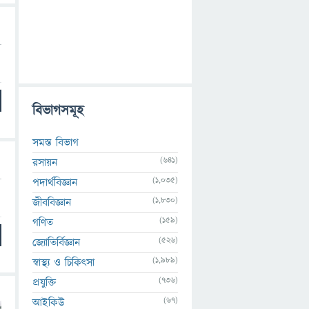
বিভাগসমূহ
সমস্ত বিভাগ
(641)
রসায়ন
(1,035)
পদার্থবিজ্ঞান
(1,830)
জীববিজ্ঞান
(159)
গণিত
(526)
জ্যোতির্বিজ্ঞান
(1,989)
স্বাস্থ্য ও চিকিৎসা
(736)
প্রযুক্তি
(67)
আইকিউ