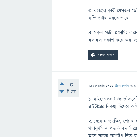
৩. ব্যবহার কারী যেসকল ডেট
কম্পিউটার করতে পারে।
৪. সকল ডেটা প্রসেসিং করার
ফলাফল প্রকাশ করে করা ল্
0
13 ফেব্রুয়ারি 2022
উত্তর প্রদান
করে
টি ভোট
১. মাইক্রোসফট্ ওয়ার্ড প্র
রাইটারের বিকল্প হিসেবে অ
২. যেকোন ব্যাংকিং, শেয়ার ব
গতানুগতিক পদ্ধতি বাদ দিয়
স্থানে সহজে ল্যাপটপ নিয়ে 