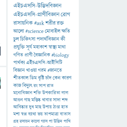
এইচএসসি-উদ্ভিদবিজ্ঞান
এইচএসসি-প্রাণীবিজ্ঞান
রোগ
রাসায়নিক
#ask
শরীর
রক্ত
আলো
#science
মোবাইল
ক্ষতি
চুল
চিকিৎসা
পদার্থবিজ্ঞান
কী
প্রযুক্তি
সূর্য
মহাকাশ
স্বাস্থ্য
মাথা
গণিত
প্রাণী
বৈজ্ঞানিক
#biology
পার্থক্য
এইচএসসি-আইসিটি
বিজ্ঞান
খাওয়া
গরম
#জানতে
শীতকাল
ডিম
বৃষ্টি
চাঁদ
কেন
কারণ
কাজ
বিদ্যুৎ
রং
সাপ
রাত
মনোবিজ্ঞান
শক্তি
উপকারিতা
লাল
আগুন
গাছ
মস্তিষ্ক
খাবার
সাদা
শব্দ
আবিষ্কার
দুধ
মাছ
উপায়
ঠাণ্ডা
হাত
মশা
স্বপ্ন
ব্যাথা
ভয়
তাপমাত্রা
বাতাস
গ্রহ
রসায়ন
কালো
গ্যাস
পা
উদ্ভিদ
পাখি