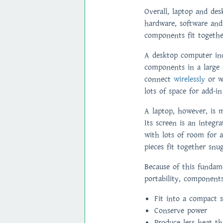
Overall, lap­top and de
hardware, software an
components fit together
A desktop computer in
components in a large
connect
wirelessly
or wi
lots of space for add-in
A laptop, however, is
Its screen is an integra
with lots of room for ai
pieces fit together snug
­Because of this fundam
portability, component
Fit into a compact 
Conserve power
Produce less heat t