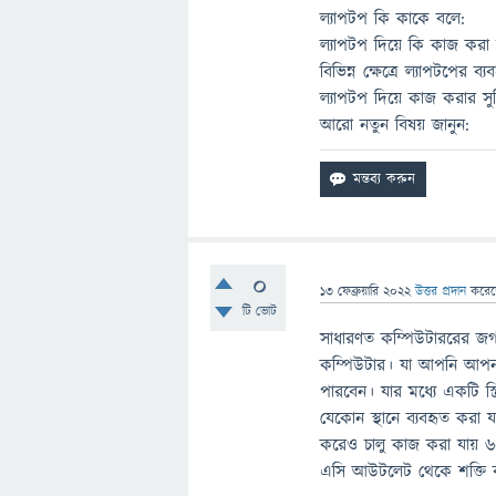
ল্যাপটপ কি কাকে বলে:
ল্যাপটপ দিয়ে কি কাজ করা য
বিভিন্ন ক্ষেত্রে ল্যাপটপের ব্য
ল্যাপটপ দিয়ে কাজ করার সুব
আরো নতুন বিষয় জানুন:
0
13 ফেব্রুয়ারি 2022
উত্তর প্রদান
করে
টি ভোট
সাধারণত কম্পিউটাররের জগত
কম্পিউটার। যা আপনি আপনার
পারবেন। যার মধ্যে একটি স্ক
যেকোন স্থানে ব্যবহৃত করা য
করেও চালু কাজ করা যায় ৬-৮
এসি আউটলেট থেকে শক্তি ব্য