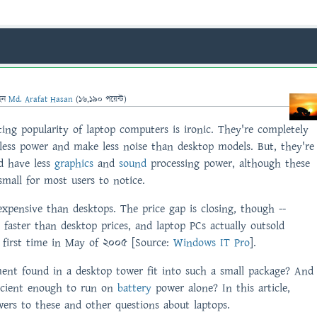
েন
Md. Arafat Hasan
(
16,190
পয়েন্ট)
ing popularity of laptop computers is ironic. They're completely
 less power and make less noise than desktop models. But, they're
nd have less
graphics
and
sound
processing power, although these
small for most users to notice.
xpensive than desktops. The price gap is closing, though --
g faster than desktop prices, and laptop PCs actually outsold
 first time in May of 2005 [Source:
Windows IT Pro
].
ent found in a desktop tower fit into such a small package? And
ficient enough to run on
battery
power alone? In this article,
wers to these and other questions about laptops.