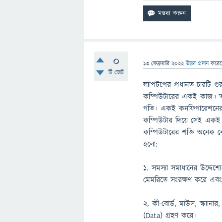
0
13 ফেব্রুয়ারি 2022
উত্তর প্রদান
করে
টি ভোট
ল্যাপটপের প্রধানত চারটি গু
কম্পিউটারের একই কাজ। তবে
গতি। একই কনফিগারেশনের ল্
কম্পিউটার দিয়ে সেই একই 
কম্পিউটারের শক্তি অনেক বে
হলো:
১. সমস্যা সমাধানের উদ্দেশ্
মেমরিতে সংরক্ষণ করে এবং ব্
২. কী-বোর্ড, মাউস, স্ক্যানা
(Data) গ্রহণ করে।