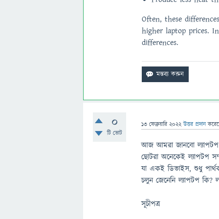
Often, these differenc
higher laptop prices. I
differences.
0
13 ফেব্রুয়ারি 2022
উত্তর প্রদান
করে
টি ভোট
আজ আমরা জানবো ল্যাপটপ কি
ছোটরা অনেকেই ল্যাপটপ সম্
যা একই ডিভাইস, শুধু পার্থ
চলুন জেনেনি ল্যাপটপ কি? ল্
সূচীপত্র