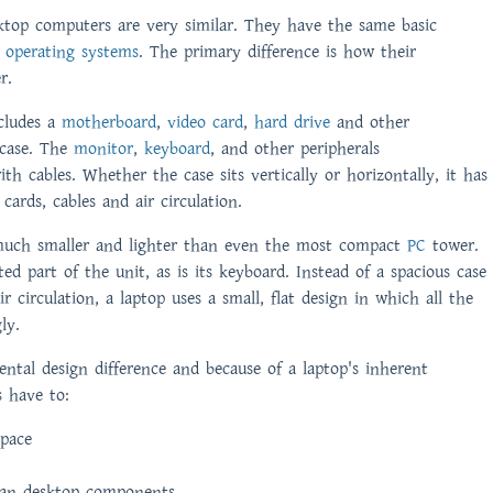
sktop computers are very similar. They have the same basic
d
operating systems
. The primary difference is how their
.­
cludes a
motherboard
,
video card
,
hard drive
and other
 case. The
monitor
,
keyboard
, and other peripherals
th cables. Whether the case sits vertically or horizontally, it has
 cards, cables and air circulation.
 much smaller and lighter than even the most compact
PC
tower.
ted part of the unit, as is its keyboard. Instead of a spacious case
r circulation, a laptop uses a small, flat design in which all the
ly.
ental design difference and because of a laptop's inherent
s have to:
space
han desktop components