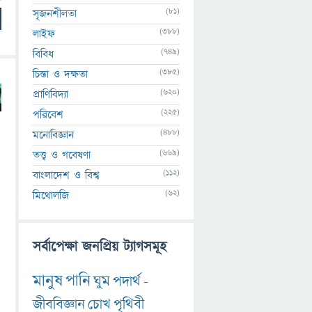
(81)
সৃজনশীলতা
(388)
লাইফ
(749)
বিবিধ
(385)
চিন্তা ও দক্ষতা
(620)
প্রাণিবিদ্যা
(225)
পরিবেশ
(488)
মনোবিজ্ঞান
(669)
তত্ত্ব ও গবেষণা
(112)
বাংলাদেশ ও বিশ্ব
(62)
মিথোলজি
সর্বাপেক্ষা জনপ্রিয় ট্যাগসমূহ
মানুষ
পানি
ঘুম
পদার্থ
-
জীববিজ্ঞান
চোখ
পৃথিবী