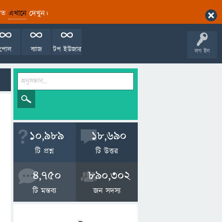
ারিত
এখানে
দেখুন।
পোল
ব্যাজ
টপ ইউজার
লগ ইন
10,989
18,690
টি প্রশ্ন
টি উত্তর
4,750
890,302
টি মন্তব্য
জন সদস্য