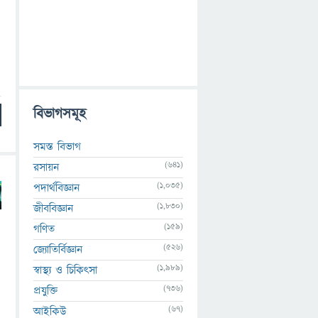
বিভাগসমূহ
সমস্ত বিভাগ
(641)
রসায়ন
(1,035)
পদার্থবিজ্ঞান
(1,830)
জীববিজ্ঞান
(159)
গণিত
(526)
জ্যোতির্বিজ্ঞান
(1,989)
স্বাস্থ্য ও চিকিৎসা
(736)
প্রযুক্তি
(67)
আইকিউ