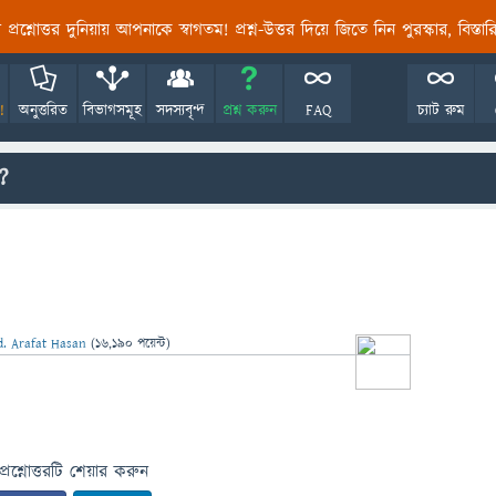
তির প্রশ্নোত্তর দুনিয়ায় আপনাকে স্বাগতম! প্রশ্ন-উত্তর দিয়ে জিতে নিন পুরস্কার, বিস্ত
!
অনুত্তরিত
বিভাগসমূহ
সদস্যবৃন্দ
প্রশ্ন করুন
FAQ
চ্যাট রুম
?
. Arafat Hasan
(
16,190
পয়েন্ট)
প্রশ্নোত্তরটি শেয়ার করুন