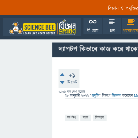
বিজ্ঞান ও প্রযুক্
বী হোম
প্রশ্ন
গরমাগরম
ল্যাপটপ কিভাবে কাজ করে থাকে
+1
টি ভোট
2,239
বার দেখা হয়েছে
28 জানুয়ারি 2022
"
প্রযুক্তি
" বিভাগে
জিজ্ঞাসা
করেছেন
Md
ল্যাপটপ
কাজ
কিভাবে