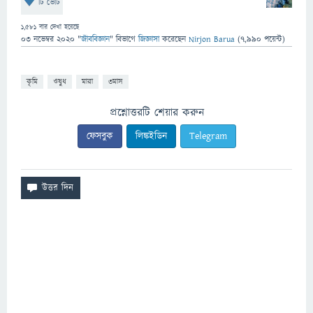
টি ভোট
1,581
বার দেখা হয়েছে
03 নভেম্বর 2020
"
জীববিজ্ঞান
" বিভাগে
জিজ্ঞাসা
করেছেন
Nirjon Barua
(
7,990
পয়েন্ট)
কৃমি
ওষুধ
মারা
৩মাস
প্রশ্নোত্তরটি শেয়ার করুন
ফেসবুক
লিঙ্কইডিন
Telegram