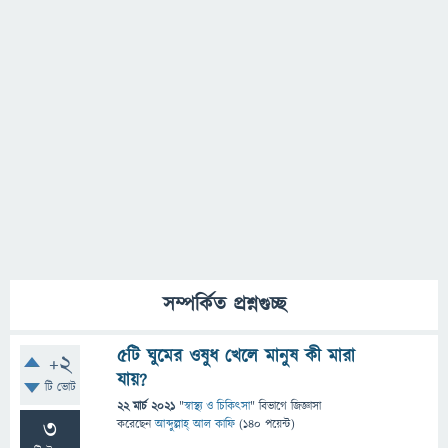
সম্পর্কিত প্রশ্নগুচ্ছ
৫টি ঘুমের ওষুধ খেলে মানুষ কী মারা
+2
যায়?
টি ভোট
22 মার্চ 2021
"
স্বাস্থ্য ও চিকিৎসা
" বিভাগে
জিজ্ঞাসা
3
করেছেন
আব্দুল্লাহ্ আল কাফি
(
140
পয়েন্ট)