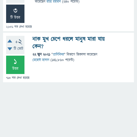
করেছেন
রাত্রি রহমান
(
240
পয়েন্ট)
3
টি উত্তর
2,851
বার দেখা হয়েছে
নাক মুখ চেপে ধরলে মানুষ মারা যায়
+2
কেন?
টি ভোট
22 জুন 2021
"
প্রাণিবিদ্যা
" বিভাগে
জিজ্ঞাসা
করেছেন
1
মেহেদী হাসান
(
141,860
পয়েন্ট)
উত্তর
713
বার দেখা হয়েছে