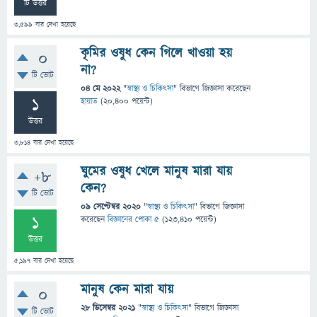
টি উত্তর
3,599
বার দেখা হয়েছে
কৃমির ওষুধ কেন গিলে খাওয়া হয়
0
না?
টি ভোট
04 মে 2022
"
স্বাস্থ্য ও চিকিৎসা
" বিভাগে
জিজ্ঞাসা
করেছেন
1
হায়াত
(
20,400
পয়েন্ট)
উত্তর
3,814
বার দেখা হয়েছে
ঘুমের ওষুধ খেলে মানুষ মারা যায়
+8
কেন?
টি ভোট
09 সেপ্টেম্বর 2020
"
স্বাস্থ্য ও চিকিৎসা
" বিভাগে
জিজ্ঞাসা
1
করেছেন
বিজ্ঞানের পোকা ৫
(
123,410
পয়েন্ট)
উত্তর
5,197
বার দেখা হয়েছে
মানুষ কেন মারা যায়
0
28 ডিসেম্বর 2021
"
স্বাস্থ্য ও চিকিৎসা
" বিভাগে
জিজ্ঞাসা
টি ভোট