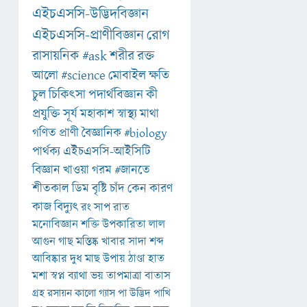
এইচএসসি-উদ্ভিদবিজ্ঞান
এইচএসসি-প্রাণীবিজ্ঞান
রোগ
রাসায়নিক
#ask
শরীর
রক্ত
আলো
#science
মোবাইল
ক্ষতি
চুল
চিকিৎসা
পদার্থবিজ্ঞান
কী
প্রযুক্তি
সূর্য
মহাকাশ
স্বাস্থ্য
মাথা
গণিত
প্রাণী
বৈজ্ঞানিক
#biology
পার্থক্য
এইচএসসি-আইসিটি
বিজ্ঞান
খাওয়া
গরম
#জানতে
শীতকাল
ডিম
বৃষ্টি
চাঁদ
কেন
কারণ
কাজ
বিদ্যুৎ
রং
সাপ
রাত
মনোবিজ্ঞান
শক্তি
উপকারিতা
লাল
আগুন
গাছ
মস্তিষ্ক
খাবার
সাদা
শব্দ
আবিষ্কার
দুধ
মাছ
উপায়
ঠাণ্ডা
হাত
মশা
স্বপ্ন
ব্যাথা
ভয়
তাপমাত্রা
বাতাস
গ্রহ
রসায়ন
কালো
গ্যাস
পা
উদ্ভিদ
পাখি