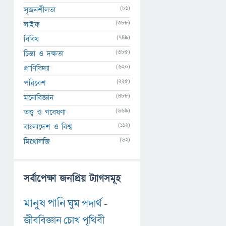
(81)
সৃজনশীলতা
(388)
লাইফ
(749)
বিবিধ
(385)
চিন্তা ও দক্ষতা
(620)
প্রাণিবিদ্যা
(225)
পরিবেশ
(488)
মনোবিজ্ঞান
(669)
তত্ত্ব ও গবেষণা
(112)
বাংলাদেশ ও বিশ্ব
(62)
মিথোলজি
সর্বাপেক্ষা জনপ্রিয় ট্যাগসমূহ
মানুষ
পানি
ঘুম
পদার্থ
-
জীববিজ্ঞান
চোখ
পৃথিবী