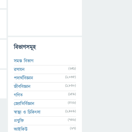
বিভাগসমূহ
সমস্ত বিভাগ
(641)
রসায়ন
(1,035)
পদার্থবিজ্ঞান
(1,830)
জীববিজ্ঞান
(159)
গণিত
(526)
জ্যোতির্বিজ্ঞান
(1,989)
স্বাস্থ্য ও চিকিৎসা
(736)
প্রযুক্তি
(67)
আইকিউ