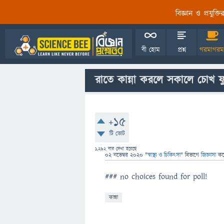
বিজ্ঞান ও প্রযুক্
বী হোম
প্রশ্ন
গরমাগরম
রাতে কান্না করলে সকালে চোখ 
+15
টি ভোট
1,292
বার দেখা হয়েছে
02 নভেম্বর 2020
"
স্বাস্থ্য ও চিকিৎসা
" বিভাগে
জিজ্ঞাসা
ক
### no choices found for poll!
কান্না