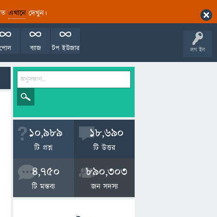
ারিত
এখানে
দেখুন।
পোল
ব্যাজ
টপ ইউজার
লগ ইন
10,989
18,690
টি প্রশ্ন
টি উত্তর
4,750
890,303
টি মন্তব্য
জন সদস্য