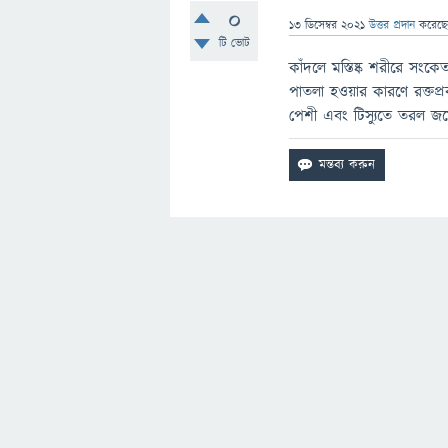
0
13 ডিসেম্বর 2021
উত্তর প্রদান
করেছ
টি ভোট
কাঁদলে মস্তিষ্ক শরীরে সং
পাতলা হওয়ার কারণে রক্তপ
পেশী এবং টিস্যুতে তরল জম