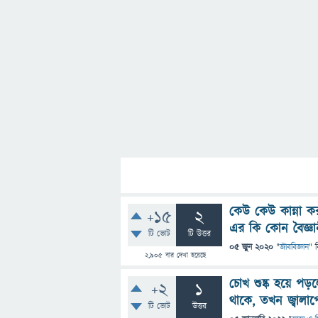
কেউ কেউ কান্না ক
+15
2
এর কি কোন বৈজ্ঞান
টি ভোট
টি উত্তর
05 জুন 2020
"
জীববিজ্ঞান
" 
2,905
বার দেখা হয়েছে
চোখ শুষ্ক হয়ে পড
+2
1
থাকে, তখন জ্বালা
টি ভোট
উত্তর