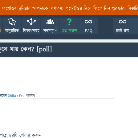
তির প্রশ্নোত্তর দুনিয়ায় আপনাকে স্বাগতম! প্রশ্ন-উত্তর দিয়ে জিতে নিন পুরস্কার, বিস্ত
!
অনুত্তরিত
বিভাগসমূহ
সদস্যবৃন্দ
প্রশ্ন করুন
FAQ
চ্যাট রুম
ফুলে যায় কেন?
[poll]
রেছেন
Shifa
(
480
পয়েন্ট)
প্রশ্নোত্তরটি শেয়ার করুন