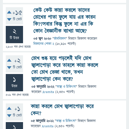
কেউ কেউ কান্না করলে তাদের
+15
চোখের পাতা ফুলে যায় এর কারন
টি ভোট
কি??সবার কিন্তু ফুলে না এর কি
2
কোন বৈজ্ঞানীক ব্যাখ্যা আছে?
টি উত্তর
05 জুন 2020
"
জীববিজ্ঞান
" বিভাগে
জিজ্ঞাসা
করেছেন
বিজ্ঞানের পোকা 2
(
10,910
পয়েন্ট)
2,905
বার দেখা হয়েছে
চোখ শুষ্ক হয়ে পড়লেই যদি চোখ
+2
জ্বালাপোড়া করে তাহলে কান্না করলে
টি ভোট
তো চোখ ভেজা থাকে, তখন
1
জ্বালাপোড়া কেন করে?
উত্তর
05 জানুয়ারি 2022
"
স্বাস্থ্য ও চিকিৎসা
" বিভাগে
জিজ্ঞাসা
করেছেন
Aramita
(
2,350
পয়েন্ট)
509
বার দেখা হয়েছে
কান্না করলে চোখ জ্বালাপোড়া করে
+1
কেন?
টি ভোট
05 জানুয়ারি 2022
"
স্বাস্থ্য ও চিকিৎসা
" বিভাগে
জিজ্ঞাসা
1
করেছেন
Aramita
(
2,350
পয়েন্ট)