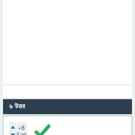
6
উত্তর
+4
টি ভোট