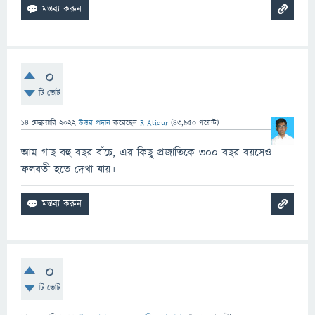
0
টি ভোট
14 ফেব্রুয়ারি 2022
উত্তর প্রদান
করেছেন
R Atiqur
(
43,950
পয়েন্ট)
আম গাছ বহু বছর বাঁচে, এর কিছু প্রজাতিকে ৩০০ বছর বয়সেও
ফলবতী হতে দেখা যায়।
0
টি ভোট