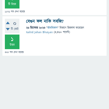
টি উত্তর
1,521
বার দেখা হয়েছে
বেগুন ফল নাকি সবজি?
0
26 ডিসেম্বর 2023
"
জীববিজ্ঞান
" বিভাগে
জিজ্ঞাসা
করেছেন
টি ভোট
Nahid Jahan Bhuiyan
(
4,460
পয়েন্ট)
1
উত্তর
423
বার দেখা হয়েছে