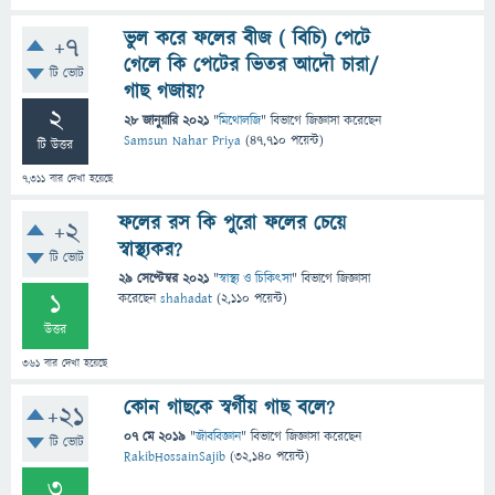
ভুল করে ফলের বীজ ( বিচি) পেটে
+7
গেলে কি পেটের ভিতর আদৌ চারা/
টি ভোট
গাছ গজায়?
2
28 জানুয়ারি 2021
"
মিথোলজি
" বিভাগে
জিজ্ঞাসা
করেছেন
Samsun Nahar Priya
(
47,710
পয়েন্ট)
টি উত্তর
7,311
বার দেখা হয়েছে
ফলের রস কি পুরো ফলের চেয়ে
+2
স্বাস্থ্যকর?
টি ভোট
29 সেপ্টেম্বর 2021
"
স্বাস্থ্য ও চিকিৎসা
" বিভাগে
জিজ্ঞাসা
1
করেছেন
shahadat
(
2,110
পয়েন্ট)
উত্তর
361
বার দেখা হয়েছে
কোন গাছকে স্বর্গীয় গাছ বলে?
+21
07 মে 2019
"
জীববিজ্ঞান
" বিভাগে
জিজ্ঞাসা
করেছেন
টি ভোট
RakibHossainSajib
(
32,140
পয়েন্ট)
3