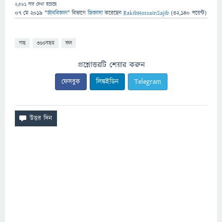
2,581
বার দেখা হয়েছে
07 মে 2019
"
জীববিজ্ঞান
" বিভাগে
জিজ্ঞাসা
করেছেন
RakibHossainSajib
(
32,140
পয়েন্ট)
গাছ
৩০০বছর
ফল
প্রশ্নোত্তরটি শেয়ার করুন
ফেসবুক
লিঙ্কইডিন
Telegram