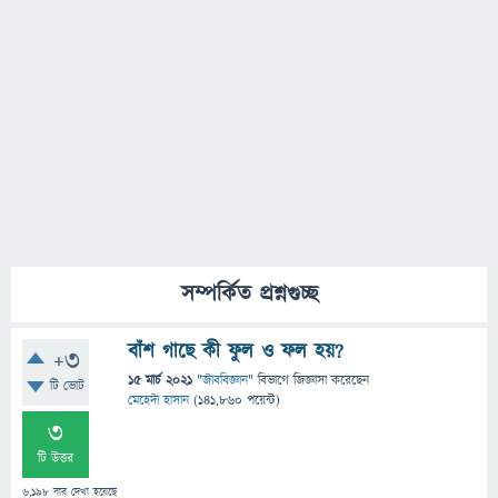
সম্পর্কিত প্রশ্নগুচ্ছ
বাঁশ গাছে কী ফুল ও ফল হয়?
+3
15 মার্চ 2021
"
জীববিজ্ঞান
" বিভাগে
জিজ্ঞাসা
করেছেন
টি ভোট
মেহেদী হাসান
(
141,860
পয়েন্ট)
3
টি উত্তর
6,198
বার দেখা হয়েছে