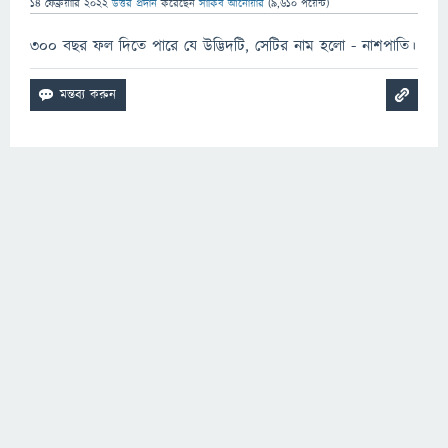
14 ফেব্রুয়ারি 2022
উত্তর প্রদান
করেছেন
সাকিব আনোয়ার
(
9,610
পয়েন্ট)
৩০০ বছর ফল দিতে পারে যে উদ্ভিদটি, সেটির নাম হলো - নাশপাতি।