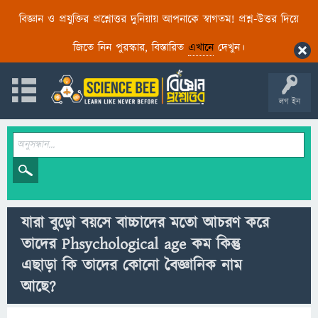
বিজ্ঞান ও প্রযুক্তির প্রশ্নোত্তর দুনিয়ায় আপনাকে স্বাগতম! প্রশ্ন-উত্তর দিয়ে
জিতে নিন পুরস্কার, বিস্তারিত
এখানে
দেখুন।
লগ ইন
যারা বুড়ো বয়সে বাচ্চাদের মতো আচরণ করে
তাদের Phsychological age কম কিন্তু
এছাড়া কি তাদের কোনো বৈজ্ঞানিক নাম
আছে?