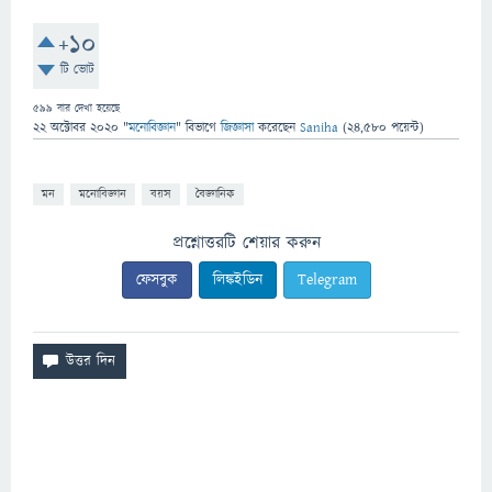
+10
টি ভোট
599
বার দেখা হয়েছে
22 অক্টোবর 2020
"
মনোবিজ্ঞান
" বিভাগে
জিজ্ঞাসা
করেছেন
Saniha
(
24,580
পয়েন্ট)
মন
মনোবিজ্ঞান
বয়স
বৈজ্ঞানিক
প্রশ্নোত্তরটি শেয়ার করুন
ফেসবুক
লিঙ্কইডিন
Telegram