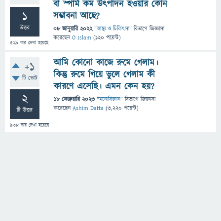
বা স্পার্ম কম উৎপাদন হওয়ার কোন
1
সম্ভাবনা আছে?
উত্তর
08 জানুয়ারি 2022
"
স্বাস্থ্য ও চিকিৎসা
" বিভাগে
জিজ্ঞাসা
করেছেন
O Islam
(
120
পয়েন্ট)
529
বার দেখা হয়েছে
আমি কোনো কাজে রুমে গেলাম।
+1
কিন্তু রুমে গিয়ে ভুলে গেলাম কী
টি ভোট
কারণে এসেছি। এমন কেন হয়?
2
18 ফেব্রুয়ারি 2023
"
মনোবিজ্ঞান
" বিভাগে
জিজ্ঞাসা
করেছেন
Ashim Datta
(
3,220
পয়েন্ট)
টি উত্তর
938
বার দেখা হয়েছে