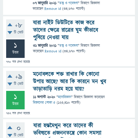
07 জানুয়ারি 2021
"
তত্ত্ব ও গবেষণা
" বিভাগে
জিজ্ঞাসা
করেছেন
Remove id
(
34,670
পয়েন্ট)
যারা নাইট ডিউটিতে কাজ করে
+8
তাদের ক্ষেত্রে রাত্রের ঘুম কীভাবে
টি ভোট
পুষিয়ে নেওয়া যায়
1
31 জানুয়ারি 2021
"
তত্ত্ব ও গবেষণা
" বিভাগে
জিজ্ঞাসা
করেছেন
Remove id
(
34,670
পয়েন্ট)
উত্তর
770
বার দেখা হয়েছে
মনোবলকে শক্ত রাখার কি কোনো
+9
উপায় আছে? আর কি কারনে মন খুব
টি ভোট
তাড়াতাড়ি নরম হয়ে যায়?
1
11 অগাস্ট 2020
"
মনোবিজ্ঞান
" বিভাগে
জিজ্ঞাসা
করেছেন
বিজ্ঞানের পোকা ৫
(
123,410
পয়েন্ট)
উত্তর
732
বার দেখা হয়েছে
যারা হস্তমৈথুন করে তাদের কী
0
ভবিষ্যতে প্রজননতন্ত্রে কোন সমস্যা
টি ভোট