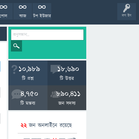
পোল
ব্যাজ
টপ ইউজার
লগ ইন
10,989
18,690
টি প্রশ্ন
টি উত্তর
4,750
890,411
টি মন্তব্য
জন সদস্য
22
জন অনলাইনে রয়েছে