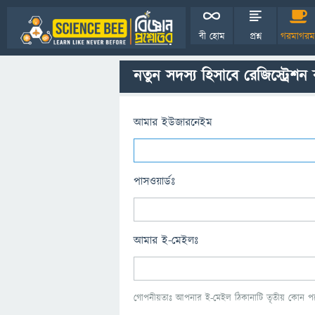
বী হোম
প্রশ্ন
গরমাগরম
নতুন সদস্য হিসাবে রেজিস্ট্রেশন
আমার ইউজারনেইম
পাসওয়ার্ডঃ
আমার ই-মেইলঃ
গোপনীয়তাঃ আপনার ই-মেইল ঠিকানাটি তৃতীয় কোন পক্ষ