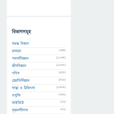
বিভাগসমূহ
সমস্ত বিভাগ
(641)
রসায়ন
(1,035)
পদার্থবিজ্ঞান
(1,830)
জীববিজ্ঞান
(159)
গণিত
(526)
জ্যোতির্বিজ্ঞান
(1,989)
স্বাস্থ্য ও চিকিৎসা
(736)
প্রযুক্তি
(67)
আইকিউ
(81)
সৃজনশীলতা