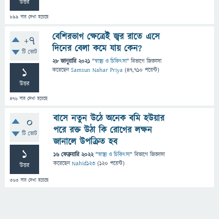
উত্তর
899
বার দেখা হয়েছে
বেশিরভাগ ক্ষেত্রেই জ্বর রাতে এসে
+7
দিনের বেলা কমে যায় কেন?
টি ভোট
28 জানুয়ারি 2021
"
স্বাস্থ্য ও চিকিৎসা
" বিভাগে
জিজ্ঞাসা
1
করেছেন
Samsun Nahar Priya
(
47,710
পয়েন্ট)
উত্তর
476
বার দেখা হয়েছে
বাসে নতুন উঠে অনেক বমি হউয়ার
0
পরে রক্ত উঠা কি রোগের লক্ষন
টি ভোট
জানালে উপক্রিত হব
1
16 ফেব্রুয়ারি 2022
"
স্বাস্থ্য ও চিকিৎসা
" বিভাগে
জিজ্ঞাসা
করেছেন
Nahid123
(
120
পয়েন্ট)
উত্তর
363
বার দেখা হয়েছে