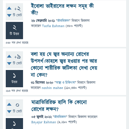
ইবোলা ভাইরাসের লক্ষন সমূহ কী
+2
কী?
টি ভোট
26 ফেব্রুয়ারি 2021
"
জীববিজ্ঞান
" বিভাগে
জিজ্ঞাসা
2
করেছেন
Tasfia Rahman
(
380
পয়েন্ট)
টি উত্তর
545
বার দেখা হয়েছে
বলা হয় যে জ্বর অন্যান্য রোগের
+9
উপসর্গ।তাহলে জ্বর হওয়ার পর আর
টি ভোট
কোনো শারীরিক জটিলতা দেখা দেয়
1
না কেন?
উত্তর
31 ডিসেম্বর 2020
"
স্বাস্থ্য ও চিকিৎসা
" বিভাগে
জিজ্ঞাসা
করেছেন
noshin mahee
(
110,340
পয়েন্ট)
294
বার দেখা হয়েছে
মাত্রাতিরিরিক্ত হাসি কি কোনো
0
রোগের লক্ষন?
টি ভোট
05 জুলাই 2022
"
জীববিজ্ঞান
" বিভাগে
জিজ্ঞাসা
করেছেন
1
Reyajur Rahman
(
9,290
পয়েন্ট)