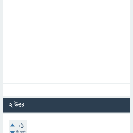
2
উত্তর
+1
টি ভোট