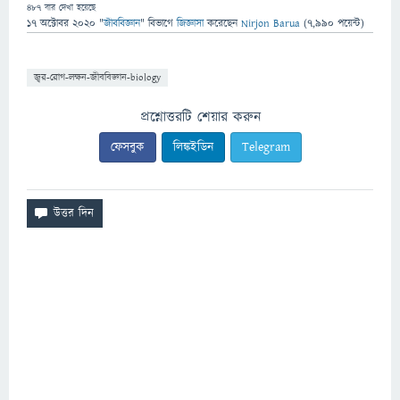
487
বার দেখা হয়েছে
17 অক্টোবর 2020
"
জীববিজ্ঞান
" বিভাগে
জিজ্ঞাসা
করেছেন
Nirjon Barua
(
7,990
পয়েন্ট)
জ্বর-রোগ-লক্ষন-জীববিজ্ঞান-biology
প্রশ্নোত্তরটি শেয়ার করুন
ফেসবুক
লিঙ্কইডিন
Telegram