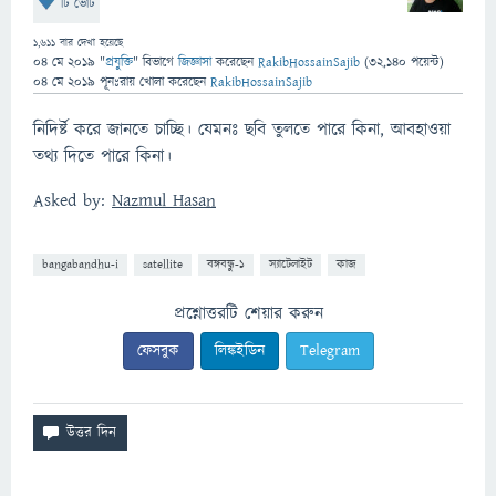
টি ভোট
1,611
বার দেখা হয়েছে
04 মে 2019
"
প্রযুক্তি
" বিভাগে
জিজ্ঞাসা
করেছেন
RakibHossainSajib
(
32,140
পয়েন্ট)
04 মে 2019
পূনঃরায় খোলা
করেছেন
RakibHossainSajib
নিদির্ষ্ট করে জানতে চাচ্ছি। যেমনঃ ছবি তুলতে পারে কিনা, আবহাওয়া
তথ্য দিতে পারে কিনা।
Asked by:
Nazmul Hasan
bangabandhu-i
satellite
বঙ্গবন্ধু-১
স্যাটেলাইট
কাজ
প্রশ্নোত্তরটি শেয়ার করুন
ফেসবুক
লিঙ্কইডিন
Telegram