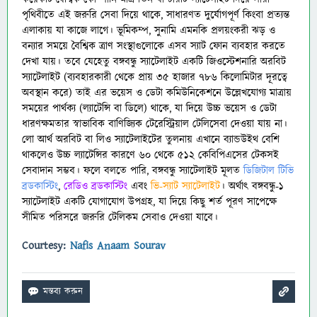
পৃথিবীতে এই জরুরি সেবা দিয়ে থাকে, সাধারণত দুর্যোগপূর্ণ কিংবা প্রত্যন্ত
এলাকায় যা কাজে লাগে। ভূমিকম্প, সুনামি এমনকি প্রলয়ংকরী ঝড় ও
বন্যার সময়ে বৈশ্বিক ত্রাণ সংস্থাগুলোকে এসব স্যাট ফোন ব্যবহার করতে
দেখা যায়। তবে যেহেতু বঙ্গবন্ধু স্যাটেলাইট একটি জিওস্টেশনারি অরবিট
স্যাটেলাইট (ব্যবহারকারী থেকে প্রায় ৩৫ হাজার ৭৮৬ কিলোমিটার দূরত্বে
অবস্থান করে) তাই এর ভয়েস ও ডেটা কমিউনিকেশনে উল্লেখযোগ্য মাত্রায়
সময়ের পার্থক্য (ল্যাটেন্সি বা ডিলে) থাকে, যা দিয়ে উচ্চ ভয়েস ও ডেটা
ধারণক্ষমতার স্বাভাবিক বাণিজ্যিক টেরেস্ট্রিয়াল টেলিসেবা দেওয়া যায় না।
লো আর্থ অরবিট বা লিও স্যাটেলাইটের তুলনায় এখানে ব্যান্ডউইথ বেশি
থাকলেও উচ্চ ল্যাটেন্সির কারণে ৬০ থেকে ৫১২ কেবিপিএসের টেকসই
সেবাদান সম্ভব। ফলে বলতে পারি, বঙ্গবন্ধু স্যাটেলাইট মূলত
ডিজিটাল টিভি
ব্রডকাস্টিং
,
রেডিও ব্রডকাস্টিং
এবং
ভি-স্যাট স্যাটেলাইট
। অর্থাৎ বঙ্গবন্ধু-১
স্যাটেলাইট একটি যোগাযোগ উপগ্রহ, যা দিয়ে কিছু শর্ত পূরণ সাপেক্ষে
সীমিত পরিসরে জরুরি টেলিকম সেবাও দেওয়া যাবে।
Courtesy:
Nafis Anaam Sourav