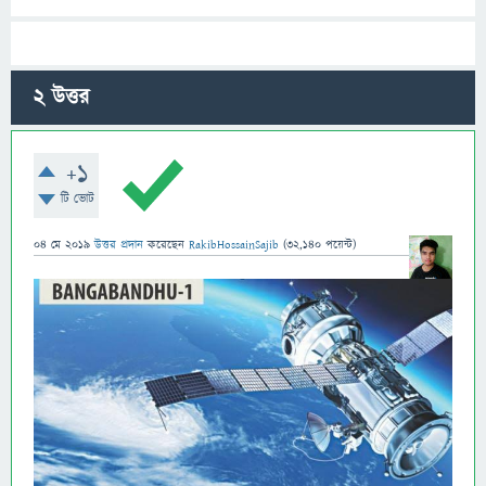
2
উত্তর
+1
টি ভোট
04 মে 2019
উত্তর প্রদান
করেছেন
RakibHossainSajib
(
32,140
পয়েন্ট)