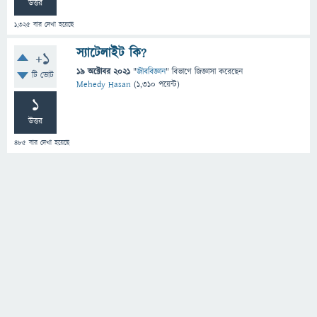
উত্তর
1,325
বার দেখা হয়েছে
স্যাটেলাইট কি?
+1
19 অক্টোবর 2021
"
জীববিজ্ঞান
" বিভাগে
জিজ্ঞাসা
করেছেন
টি ভোট
Mehedy Hasan
(
1,310
পয়েন্ট)
1
উত্তর
485
বার দেখা হয়েছে