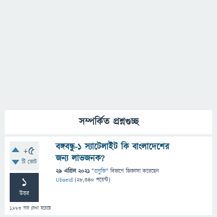
সম্পর্কিত প্রশ্নগুচ্ছ
বঙ্গবন্ধু-১ স্যাটেলাইট কি বাংলাদেশের
+5
জন্য লাভজনক?
টি ভোট
29 এপ্রিল 2021
"
প্রযুক্তি
" বিভাগে
জিজ্ঞাসা
করেছেন
1
Ubaeid
(
28,340
পয়েন্ট)
উত্তর
1,883
বার দেখা হয়েছে