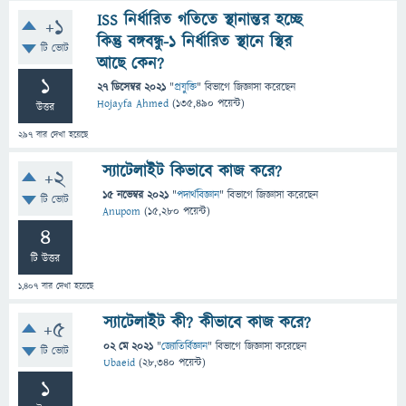
ISS নির্ধারিত গতিতে স্থানান্তর হচ্ছে
+1
কিন্তু বঙ্গবন্ধু-১ নির্ধারিত স্থানে স্থির
টি ভোট
আছে কেন?
1
27 ডিসেম্বর 2021
"
প্রযুক্তি
" বিভাগে
জিজ্ঞাসা
করেছেন
Hojayfa Ahmed
(
135,490
পয়েন্ট)
উত্তর
297
বার দেখা হয়েছে
স্যাটেলাইট কিভাবে কাজ করে?
+2
15 নভেম্বর 2021
"
পদার্থবিজ্ঞান
" বিভাগে
জিজ্ঞাসা
করেছেন
টি ভোট
Anupom
(
15,280
পয়েন্ট)
4
টি উত্তর
1,407
বার দেখা হয়েছে
স্যাটেলাইট কী? কীভাবে কাজ করে?
+5
02 মে 2021
"
জ্যোতির্বিজ্ঞান
" বিভাগে
জিজ্ঞাসা
করেছেন
টি ভোট
Ubaeid
(
28,340
পয়েন্ট)
1