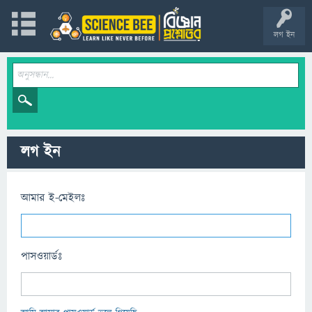
লগ ইন
লগ ইন
আমার ই-মেইলঃ
পাসওয়ার্ডঃ