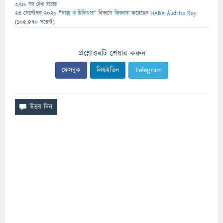
3,218
বার দেখা হয়েছে
23 সেপ্টেম্বর 2020
"
স্বাস্থ্য ও চিকিৎসা
" বিভাগে
জিজ্ঞাসা
করেছেন
HABA Audrita Roy
(
105,570
পয়েন্ট)
প্রশ্নোত্তরটি শেয়ার করুন
ফেসবুক
লিঙ্কইডিন
Telegram