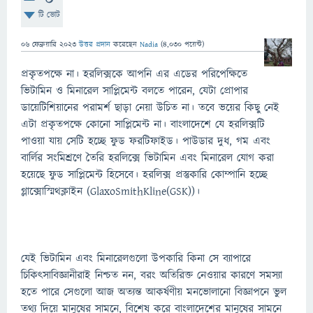
টি ভোট
06 ফেব্রুয়ারি 2023
উত্তর প্রদান
করেছেন
Nadia
(
4,030
পয়েন্ট)
প্রকৃতপক্ষে না। হরলিক্সকে আপনি এর এডের পরিপেক্ষিতে
ভিটামিন ও মিনারেল সাপ্লিমেন্ট বলতে পারেন, যেটা প্রোপার
ডায়েটিশিয়ানের পরামর্শ ছাড়া নেয়া উচিত না। তবে ভয়ের কিছু নেই
এটা প্রকৃতপক্ষে কোনো সাপ্লিমেন্ট না। বাংলাদেশে যে হরলিক্সটি
পাওয়া যায় সেটি হচ্ছে ফুড ফরটিফাইড। পাউডার দুধ, গম এবং
বার্লির সংমিশ্রণে তৈরি হরলিক্সে ভিটামিন এবং মিনারেল যোগ করা
হয়েছে ফুড সাপ্লিমেন্ট হিসেবে। হরলিক্স প্রস্তুকারি কোম্পানি হচ্ছে
গ্লাক্সোস্মিথক্লাইন (GlaxoSmithKline(GSK))।
যেই ভিটামিন এবং মিনারেলগুলো উপকারি কিনা সে ব্যাপারে
চিকিৎসাবিজ্ঞানীরাই নিশ্চত নন, বরং অতিরিক্ত নেওয়ার কারণে সমস্যা
হতে পারে সেগুলো আজ অত্যন্ত আকর্ষণীয় মনভোলানো বিজ্ঞাপনে ভুল
তথ্য দিয়ে মানুষের সামনে, বিশেষ করে বাংলাদেশের মানুষের সামনে