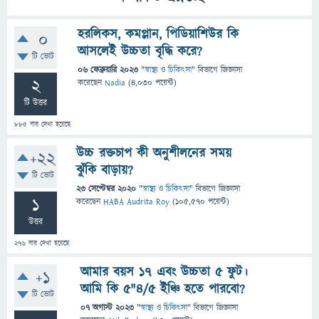
হরলিকস, কমপ্লান, পিডিয়াশিউর কি
0
আসলেই উচ্চতা বৃদ্ধি করে?
টি ভোট
06 ফেব্রুয়ারি 2023
"
স্বাস্থ্য ও চিকিৎসা
" বিভাগে
জিজ্ঞাসা
2
করেছেন
Nadia
(
4,030
পয়েন্ট)
টি উত্তর
885
বার দেখা হয়েছে
উচ্চ রক্তচাপ কী অনুশীলনের সময়
+22
ঝুঁকি বাড়ায়?
টি ভোট
23 সেপ্টেম্বর 2020
"
স্বাস্থ্য ও চিকিৎসা
" বিভাগে
জিজ্ঞাসা
1
করেছেন
HABA Audrita Roy
(
105,570
পয়েন্ট)
উত্তর
276
বার দেখা হয়েছে
আমার বয়স ১৭ এবং উচ্চতা 5 ফুট।
+1
আমি কি ৫"৪/৫ ইঞ্চি হতে পারবো?
টি ভোট
07 অগাস্ট 2023
"
স্বাস্থ্য ও চিকিৎসা
" বিভাগে
জিজ্ঞাসা