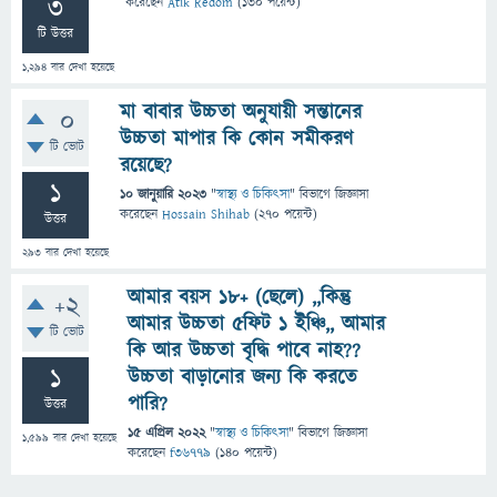
3
করেছেন
Atik Redom
(
130
পয়েন্ট)
টি উত্তর
1,294
বার দেখা হয়েছে
মা বাবার উচ্চতা অনুযায়ী সন্তানের
0
উচ্চতা মাপার কি কোন সমীকরণ
টি ভোট
রয়েছে?
1
10 জানুয়ারি 2023
"
স্বাস্থ্য ও চিকিৎসা
" বিভাগে
জিজ্ঞাসা
করেছেন
Hossain Shihab
(
270
পয়েন্ট)
উত্তর
293
বার দেখা হয়েছে
আমার বয়স ১৮+ (ছেলে) ,,কিন্তু
+2
আমার উচ্চতা ৫ফিট ১ ইঞ্চি,, আমার
টি ভোট
কি আর উচ্চতা বৃদ্ধি পাবে নাহ??
1
উচ্চতা বাড়ানোর জন্য কি করতে
পারি?
উত্তর
15 এপ্রিল 2022
"
স্বাস্থ্য ও চিকিৎসা
" বিভাগে
জিজ্ঞাসা
1,599
বার দেখা হয়েছে
করেছেন
f36779
(
140
পয়েন্ট)