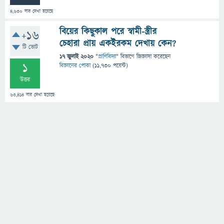
4,630
বার দেখা হয়েছে
বিয়ের কিছুকাল পরে স্বামী-স্ত্রীর
+16
চেহারা প্রায় একইরকম দেখায় কেন?
টি ভোট
17 জুলাই 2020
"
প্রাণিবিদ্যা
" বিভাগে
জিজ্ঞাসা
করেছেন
1
বিজ্ঞানের পোকা
(
11,730
পয়েন্ট)
উত্তর
63,414
বার দেখা হয়েছে