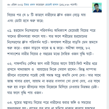
30 এপ্রিল 2021
উত্তর প্রদান
করেছেন
মেহেদী হাসান
(
141,860
পয়েন্ট)
বিয়ের পর যে ৮ টি কারণে নারীদের দ্রুত ওজন বেড়ে যায়
এবং মোটা হতে শুরু করে:
০১. হরমোন নিঃসরণের পরিবর্তনঃ অধিকাংশ মেয়েরই বিয়ের পরে
তাদের জীবনযাত্রা বদলে যায়। যার ফলে শরীরের হরমোনের
নিঃসরণের দ্রুত পরিবর্তন ঘটে। ফলাফল শরীরে বাড়তি মেদ জমতে
শুরু করে। ওজন বাড়তে থাকে হু হু করে। সমীক্ষা বলছে, ৮২
শতাংশের নারীর বিয়ের ৫ বছরের মধ্যে দৈহিক ওজন বৃদ্ধি ঘটে।
০২. গাফলতিঃ বেশির ভাগ নারী বিয়ের আগে টাইট-ফিট শরীর ধরে
রাখতে খাদ্যাভ্যাস ও ব্যায়ামের দিকে খেয়াল রাখেন। কিন্তু দাম্পত্য
জীবনে প্রবেশের পরেই সেই সমস্ত যত্নে কমতি দেখা দেয়। তার সাথে
জাঙ্ক খাবার গ্রহণ, ব্যায়াম না করার প্রবণতা তো দেখা দেয়, এর সাথে
শুরু হয় নতুন জীবনের সাথে নিজেকে মিলিয়ে নেওয়ার নিরন্তর চেষ্টা।
যার ফলে বৃদ্ধি পায় ওজন।
০৩. ঘুমের স্বল্পতাঃ বিয়ের পরে নারীদের শুয়ার ভঙ্গি ও সময়ের
অদলবদল হয়। রাতের পর রাত না ঘুমিয়ে থাকার কারণে হজমের