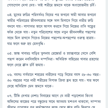
গোন্ডগোল দেখা দেয়। তাই শরীরে জমতে থাকে অপ্রয়োজনীয় চর্বি।
০৪. মুখের রুচির পরিবর্তনঃ বিয়ের পর কখনো স্বামী আবার কখনো
স্বামীর পরিবারের জীবনযাত্রার সঙ্গে তাল মিলাতে গিয়ে নারীর রুচি
বদলে যায়। লাগাতার ভাবে আপস করতে গিয়ে নিজের প্রতি যত্নের
ফাঁক থেকে যায়। নতুন পরিবেশের সাথে নতুন জীবনসঙ্গীর পছন্দের
সাথে মিল রাখতে গিয়েও নিজের পছন্দের-অপছন্দের গুরুত্ব হারায়।
যার ফলে শুরু হয় মেদবৃদ্ধি।
০৫. জাঙ্ক খাবারঃ বাড়ির তুলনায় রেস্তোরাঁ ও স্ন্যাক্সবারে খেতে বেশি
পছন্দ করেন নববিবাহিত দম্পতিরা। অতিরিক্ত বাহিরের খাবার গ্রহণের
ফলে দেহে দ্রুত চর্বি জমায়।
০৬. বয়সঃ বর্তমানে শহরের নারীদের গড়ে বিয়ের বয়স ২৮-৩০ বছর।
৩০ বছরের পরে নারী শরীরের বিপাক ক্রিয়া শ্লথ হয়ে যায়। যার ফলে
দেহে অতিরিক্ত মেদ জমতে থাকে।
০৭. টিভি দেখার নেশাঃ বিবাহের আগে যে নারী পড়াশোনা কিংবা
অফিসের কাজের পরে বন্ধুদের সাথে আড্ডায় মশগুল থাকতো, দাম্পত্য
জীবনে প্রবেশের পর কর্মক্ষেত্রের কাজ সেরে দ্রুত বাড়ি ফিরতে সে