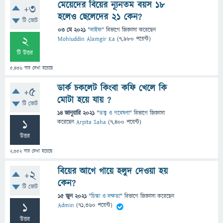
মেয়েদের বিয়ের ন্যূনতম বয়স ১৮
+3
হলেও ছেলেদের ২১ কেন?
টি ভোট
03 মে 2021
"
লাইফ
" বিভাগে
জিজ্ঞাসা
করেছেন
2
Mohiuddin Alamgir Ka
(
7,980
পয়েন্ট)
টি উত্তর
5,436
বার দেখা হয়েছে
ডার্ক চকলেট কিংবা কফি খেলে কি
+5
মোটা হয়ে যায় ?
টি ভোট
14 জানুয়ারি 2021
"
তত্ত্ব ও গবেষণা
" বিভাগে
জিজ্ঞাসা
1
করেছেন
Arpita Saha
(
7,400
পয়েন্ট)
উত্তর
2,352
বার দেখা হয়েছে
বিয়ের আগে গায়ে হলুদ দেওয়া হয়
+2
কেন?
টি ভোট
15 জুন 2021
"
চিন্তা ও দক্ষতা
" বিভাগে
জিজ্ঞাসা
করেছেন
1
Admin
(
71,360
পয়েন্ট)
উত্তর