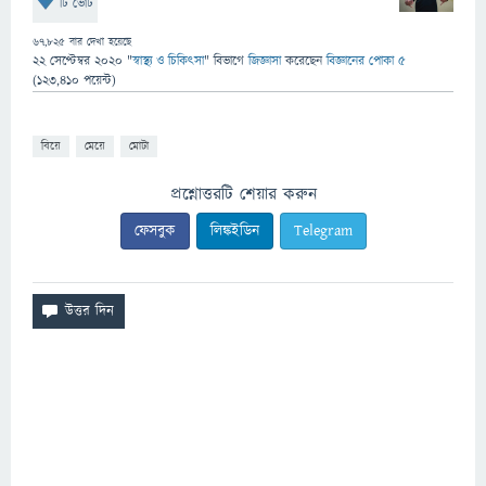
টি ভোট
67,825
বার দেখা হয়েছে
22 সেপ্টেম্বর 2020
"
স্বাস্থ্য ও চিকিৎসা
" বিভাগে
জিজ্ঞাসা
করেছেন
বিজ্ঞানের পোকা ৫
(
123,410
পয়েন্ট)
বিয়ে
মেয়ে
মোটা
প্রশ্নোত্তরটি শেয়ার করুন
ফেসবুক
লিঙ্কইডিন
Telegram