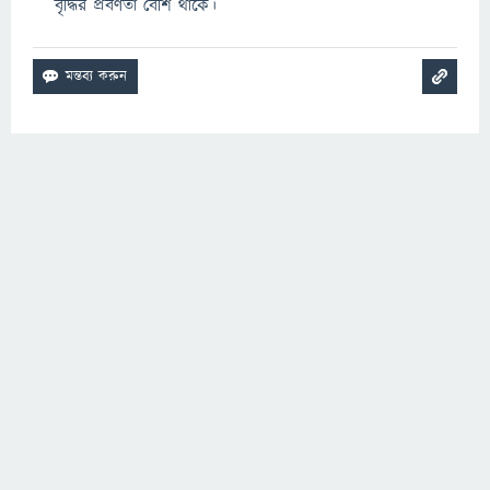
বৃদ্ধির প্রবণতা বেশি থাকে।