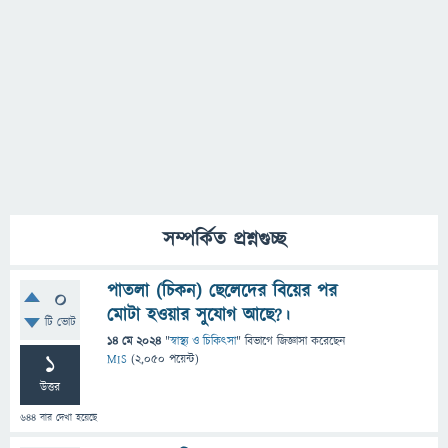
সম্পর্কিত প্রশ্নগুচ্ছ
পাতলা (চিকন) ছেলেদের বিয়ের পর
0
মোটা হওয়ার সুযোগ আছে?।
টি ভোট
14 মে 2024
"
স্বাস্থ্য ও চিকিৎসা
" বিভাগে
জিজ্ঞাসা
করেছেন
1
MIS
(
2,050
পয়েন্ট)
উত্তর
644
বার দেখা হয়েছে