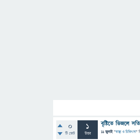
বৃষ্টিতে ভিজলে সত
0
1
11 জুলাই
"
স্বাস্থ্য ও চিকিৎসা
" 
টি ভোট
উত্তর