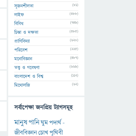
(81)
সৃজনশীলতা
(388)
লাইফ
(749)
বিবিধ
(385)
চিন্তা ও দক্ষতা
(620)
প্রাণিবিদ্যা
(225)
পরিবেশ
(487)
মনোবিজ্ঞান
(669)
তত্ত্ব ও গবেষণা
(112)
বাংলাদেশ ও বিশ্ব
(62)
মিথোলজি
সর্বাপেক্ষা জনপ্রিয় ট্যাগসমূহ
মানুষ
পানি
ঘুম
পদার্থ
-
জীববিজ্ঞান
চোখ
পৃথিবী