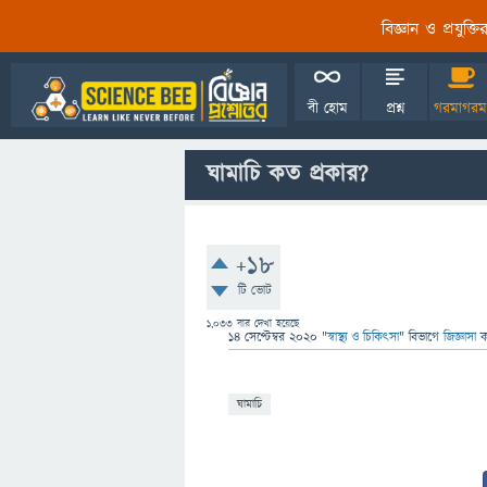
বিজ্ঞান ও প্রযুক্
বী হোম
প্রশ্ন
গরমাগরম
ঘামাচি কত প্রকার?
+18
টি ভোট
1,033
বার দেখা হয়েছে
14 সেপ্টেম্বর 2020
"
স্বাস্থ্য ও চিকিৎসা
" বিভাগে
জিজ্ঞাসা
ঘামাচি