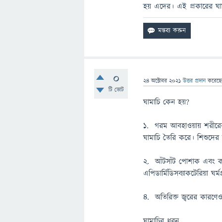
হয় এদের। এই প্রকারের ঘামা
0
24 অক্টোবর 2021
উত্তর প্রদান
করেছ
টি ভোট
ঘামাচি কেন হয়?
১. গরম আবহাওয়ায় শরীরের ঘা
ঘামাচি তৈরি করে। শিশুদের ঘ
২. আঁটসাঁট পোশাক এবং কয়েক
এপিডার্মিডিসব্যাকটেরিয়া ঘর্ম
৪. অতিরিক্ত জ্বরের কারণে
ঘামাচির ধরন