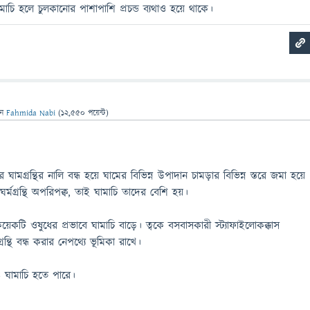
চি হলে চুলকানোর পাশাপাশি প্রচন্ড ব্যথাও হয়ে থাকে।
েন
Fahmida Nabi
(
12,550
পয়েন্ট)
মগ্রন্থির নালি বন্ধ হয়ে ঘামের বিভিন্ন উপাদান চামড়ার বিভিন্ন স্তরে জমা হয়ে
র্মগ্রন্থি অপরিপক্ব, তাই ঘামাচি তাদের বেশি হয়।
টি ওষুধের প্রভাবে ঘামাচি বাড়ে। ত্বকে বসবাসকারী স্ট্যাফাইলোকক্কাস
গ্রন্থি বন্ধ করার নেপথ্যে ভূমিকা রাখে।
ও ঘামাচি হতে পারে।