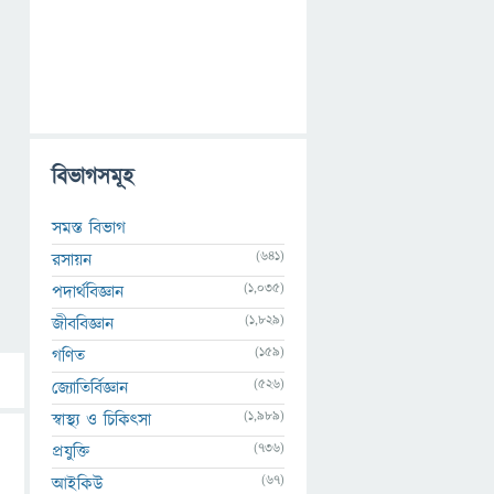
বিভাগসমূহ
সমস্ত বিভাগ
(641)
রসায়ন
(1,035)
পদার্থবিজ্ঞান
(1,829)
জীববিজ্ঞান
(159)
গণিত
(526)
জ্যোতির্বিজ্ঞান
(1,989)
স্বাস্থ্য ও চিকিৎসা
(736)
প্রযুক্তি
(67)
আইকিউ