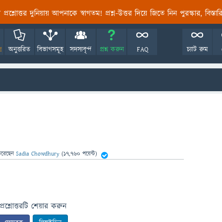
তির প্রশ্নোত্তর দুনিয়ায় আপনাকে স্বাগতম! প্রশ্ন-উত্তর দিয়ে জিতে নিন পুরস্কার, বিস্ত
!
অনুত্তরিত
বিভাগসমূহ
সদস্যবৃন্দ
প্রশ্ন করুন
FAQ
চ্যাট রুম
করেছেন
Sadia Chowdhury
(
17,760
পয়েন্ট)
প্রশ্নোত্তরটি শেয়ার করুন