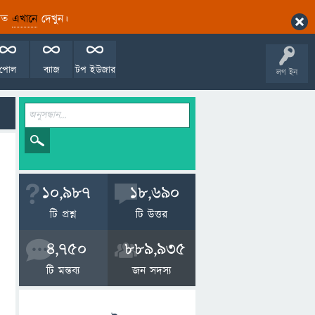
ারিত
এখানে
দেখুন।
পোল
ব্যাজ
টপ ইউজার
লগ ইন
10,987
18,690
টি প্রশ্ন
টি উত্তর
4,750
889,935
টি মন্তব্য
জন সদস্য