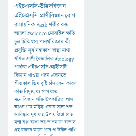
এইচএসসি-উদ্ভিদবিজ্ঞান
এইচএসসি-প্রাণীবিজ্ঞান
রোগ
রাসায়নিক
#ask
শরীর
রক্ত
আলো
#science
মোবাইল
ক্ষতি
চুল
চিকিৎসা
পদার্থবিজ্ঞান
কী
প্রযুক্তি
সূর্য
মহাকাশ
স্বাস্থ্য
মাথা
গণিত
প্রাণী
বৈজ্ঞানিক
#biology
পার্থক্য
এইচএসসি-আইসিটি
বিজ্ঞান
খাওয়া
গরম
#জানতে
শীতকাল
ডিম
বৃষ্টি
চাঁদ
কেন
কারণ
কাজ
বিদ্যুৎ
রং
সাপ
রাত
মনোবিজ্ঞান
শক্তি
উপকারিতা
লাল
আগুন
গাছ
মস্তিষ্ক
খাবার
সাদা
শব্দ
আবিষ্কার
দুধ
মাছ
উপায়
ঠাণ্ডা
হাত
মশা
স্বপ্ন
ব্যাথা
ভয়
তাপমাত্রা
বাতাস
গ্রহ
রসায়ন
কালো
গ্যাস
পা
উদ্ভিদ
পাখি