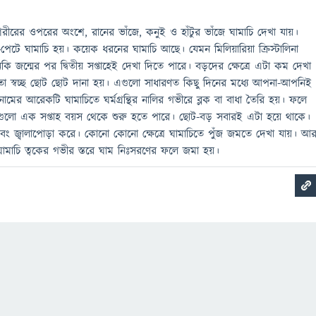
রীরের ওপরের অংশে, রানের ভাঁজে, কনুই ও হাঁটুর ভাঁজে ঘামাচি দেখা যায়।
পেটে ঘামাচি হয়। কয়েক ধরনের ঘামাচি আছে। যেমন মিলিয়ারিয়া ক্রিস্টালিনা
কি জন্মের পর দ্বিতীয় সপ্তাহেই দেখা দিতে পারে। বড়দের ক্ষেত্রে এটা কম দেখা
 মতো স্বচ্ছ ছোট ছোট দানা হয়। এগুলো সাধারণত কিছু দিনের মধ্যে আপনা-আপনিই
া নামের আরেকটি ঘামাচিতে ঘর্মগ্রন্থির নালির গভীরে ব্লক বা বাধা তৈরি হয়। ফলে
এগুলো এক সপ্তাহ বয়স থেকে শুরু হতে পারে। ছোট-বড় সবারই এটা হয়ে থাকে।
বং জ্বালাপোড়া করে। কোনো কোনো ক্ষেত্রে ঘামাচিতে পুঁজ জমতে দেখা যায়। আ
র ঘামাচি ত্বকের গভীর স্তরে ঘাম নিঃসরণের ফলে জমা হয়।