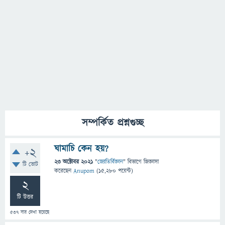
সম্পর্কিত প্রশ্নগুচ্ছ
ঘামাচি কেন হয়?
+2
23 অক্টোবর 2021
"
জ্যোতির্বিজ্ঞান
" বিভাগে
জিজ্ঞাসা
টি ভোট
করেছেন
Anupom
(
15,280
পয়েন্ট)
2
টি উত্তর
537
বার দেখা হয়েছে