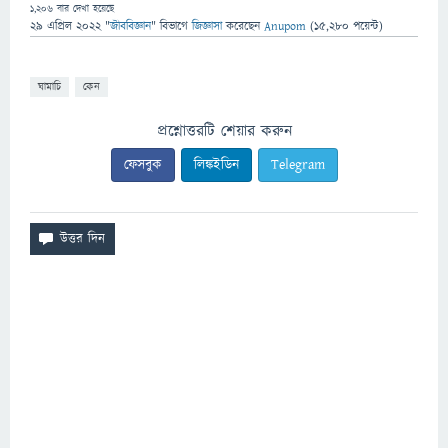
1,206
বার দেখা হয়েছে
29 এপ্রিল 2022
"
জীববিজ্ঞান
" বিভাগে
জিজ্ঞাসা
করেছেন
Anupom
(
15,280
পয়েন্ট)
ঘামাচি
কেন
প্রশ্নোত্তরটি শেয়ার করুন
ফেসবুক
লিঙ্কইডিন
Telegram