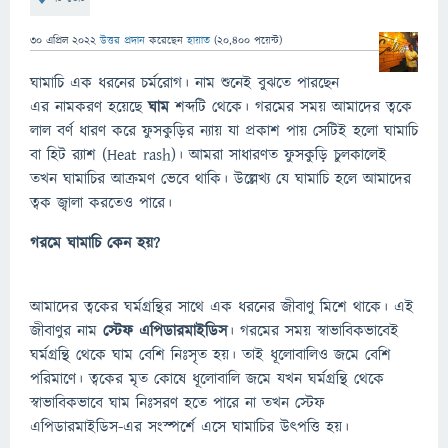
30 এপ্রিল 2022
উত্তর প্রদান
করেছেন
হায়াত
(
20,400
পয়েন্ট)
ঘামাচি এক ধরনের চর্মরোগ। নাম শুনেই বুঝতে পারছেন
এর নামকরণ হয়েছে
ঘাম
শব্দটি থেকে। গরমের সময় আমাদের ত্বকে
লাল বর্ণ ধারণ করে ফুসকুড়ির ন্যায় যা প্রকাশ পায় সেটিই হলো ঘামাচি
বা হিট র‍্যাশ (Heat rash)। আমরা সাধারণত ফুসকুড়ি চুলকালেই
তখন ঘামাচির আক্রমণ ভেবে থাকি। উল্লেখ্য যে ঘামাচি হলে আমাদের
ত্বক জ্বালা করতেও পারে।
গরমে ঘামাচি কেন হয়?
আমাদের ত্বকের ঘর্মগ্রন্থির সাথে এক ধরনের জীবাণু মিশে থাকে। এই
জীবাণুর নাম
স্টেফ এপিডারমাইডিস
। গরমের সময় স্বাভাবিকভাবেই
ঘর্মগ্রন্থি থেকে ঘাম বেশি নিঃসৃত হয়। তাই ধূলোবালিও জমে বেশি
পরিমাণে। ত্বকের মৃত কোষে ধূলোবালি জমে যখন ঘর্মগ্রন্থি থেকে
স্বাভাবিকভাবে ঘাম নিঃসরণ হতে পারে না তখন স্টেফ
এপিডারমাইডিস-এর সংস্পর্শে এসে ঘামাচির উৎপত্তি হয়।