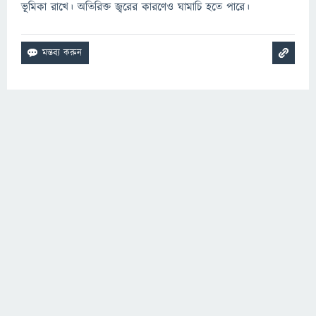
ভূমিকা রাখে। অতিরিক্ত জ্বরের কারণেও ঘামাচি হতে পারে।