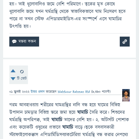
হয়। তাই ধূলোবালিও জমে বেশি পরিমাণে। ত্বকের মৃত কোষে
ধূলোবালি জমে যখন ঘর্মগ্রন্থি থেকে স্বাভাবিকভাবে ঘাম নিঃসরণ হতে
পারে না তখন স্টেফ এপিডারমাইডিস-এর সংস্পর্শে এসে ঘামাচির
উৎপত্তি হয়।
0
টি ভোট
01 জুলাই 2022
উত্তর প্রদান
করেছেন
Mahfuzur Rahman RM
(
9,390
পয়েন্ট)
গরম আবহাওয়ায় শরীরের ঘামগ্রন্থির নালি বন্ধ হয়ে ঘামের বিভিন্ন
উপাদান চামড়ার বিভিন্ন স্তরে জমা হয়ে
ঘামাচি
তৈরি করে। শিশুদের
ঘর্মগ্রন্থি অপরিপক্ব, তাই
ঘামাচি
তাদের বেশি হয়। ২. আঁটসাঁট পোশাক
এবং কয়েকটি ওষুধের প্রভাবে
ঘামাচি
বাড়ে।ত্বকে বসবাসকারী
স্ট্যাফাইলোকক্কাস এপিডার্মিডিসব্যাকটেরিয়া ঘর্মগ্রন্থি বন্ধ করার নেপথ্যে