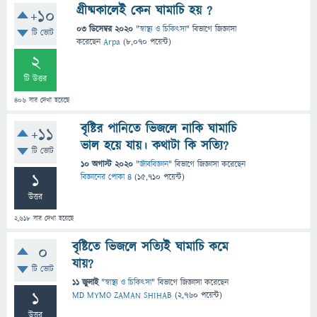
গ্রীষ্মকালেই কেন ঘামাচি হয় ?
+10
03 ডিসেম্বর 2020
"
স্বাস্থ্য ও চিকিৎসা
" বিভাগে
জিজ্ঞাসা
টি ভোট
করেছেন
Arpa
(
8,070
পয়েন্ট)
2
টি উত্তর
406
বার দেখা হয়েছে
বৃষ্টির পানিতে ভিজলে নাকি ঘামাচি
+11
ভাল হয়ে যায়। কথাটা কি সত্যি?
টি ভোট
10 অগাস্ট 2020
"
জীববিজ্ঞান
" বিভাগে
জিজ্ঞাসা
করেছেন
1
বিজ্ঞানের পোকা ৪
(
15,710
পয়েন্ট)
উত্তর
2,618
বার দেখা হয়েছে
বৃষ্টিতে ভিজলে সত্যিই ঘামাচি কমে
0
যায়?
টি ভোট
11 জুলাই
"
স্বাস্থ্য ও চিকিৎসা
" বিভাগে
জিজ্ঞাসা
করেছেন
1
MD MYMO ZAMAN SHIHAB
(
2,760
পয়েন্ট)
উত্তর