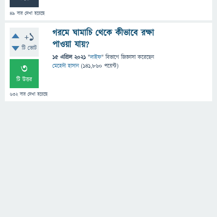
49
বার দেখা হয়েছে
গরমে ঘামাচি থেকে কীভাবে রক্ষা
+1
পাওয়া যায়?
টি ভোট
15 এপ্রিল 2021
"
লাইফ
" বিভাগে
জিজ্ঞাসা
করেছেন
3
মেহেদী হাসান
(
141,860
পয়েন্ট)
টি উত্তর
632
বার দেখা হয়েছে