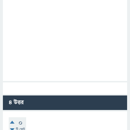
4
উত্তর
0
টি ভোট