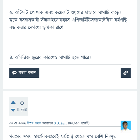
২. আঁটসাঁট পোশাক এবং কয়েকটি ওষুধের প্রভাবে ঘামাচি বাড়ে।
ত্বকে বসবাসকারী স্ট্যাফাইলোকক্কাস এপিডার্মিডিসব্যাকটেরিয়া ঘর্মগ্রন্থি
বন্ধ করার নেপথ্যে ভূমিকা রাখে।
৪. অতিরিক্ত জ্বরের কারণেও ঘামাচি হতে পারে।
0
টি ভোট
02 মে 2022
উত্তর প্রদান
করেছেন
R Atiqur
(
43,950
পয়েন্ট)
গরমের সময় স্বাভাবিকভাবেই ঘর্মগ্রন্থি থেকে ঘাম বেশি নিঃসৃত