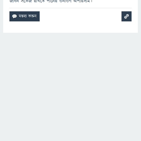
জীবন সতেজ রাখতে পানের গুনাগুণ অপরিসীম।