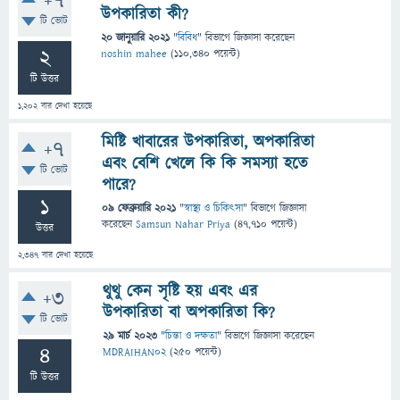
+7
উপকারিতা কী?
টি ভোট
20 জানুয়ারি 2021
"
বিবিধ
" বিভাগে
জিজ্ঞাসা
করেছেন
2
noshin mahee
(
110,340
পয়েন্ট)
টি উত্তর
1,202
বার দেখা হয়েছে
মিষ্টি খাবারের উপকারিতা, অপকারিতা
+7
এবং বেশি খেলে কি কি সমস্যা হতে
টি ভোট
পারে?
1
09 ফেব্রুয়ারি 2021
"
স্বাস্থ্য ও চিকিৎসা
" বিভাগে
জিজ্ঞাসা
করেছেন
Samsun Nahar Priya
(
47,710
পয়েন্ট)
উত্তর
2,347
বার দেখা হয়েছে
থুথু কেন সৃষ্টি হয় এবং এর
+3
উপকারিতা বা অপকারিতা কি?
টি ভোট
29 মার্চ 2023
"
চিন্তা ও দক্ষতা
" বিভাগে
জিজ্ঞাসা
করেছেন
4
MDRAIHAN02
(
250
পয়েন্ট)
টি উত্তর