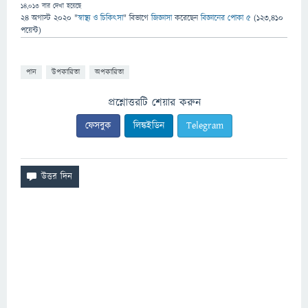
14,013
বার দেখা হয়েছে
24 অগাস্ট 2020
"
স্বাস্থ্য ও চিকিৎসা
" বিভাগে
জিজ্ঞাসা
করেছেন
বিজ্ঞানের পোকা ৫
(
123,410
পয়েন্ট)
পান
উপকারিতা
অপকারিতা
প্রশ্নোত্তরটি শেয়ার করুন
ফেসবুক
লিঙ্কইডিন
Telegram