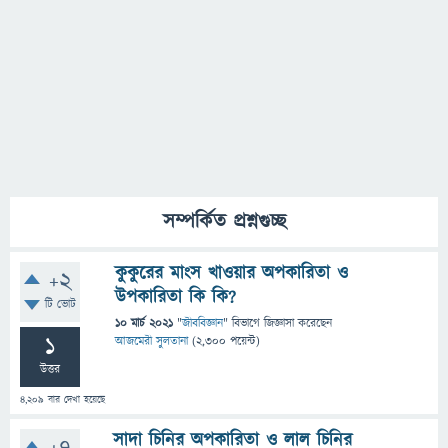
সম্পর্কিত প্রশ্নগুচ্ছ
কুকুরের মাংস খাওয়ার অপকারিতা ও
+2
উপকারিতা কি কি?
টি ভোট
10 মার্চ 2021
"
জীববিজ্ঞান
" বিভাগে
জিজ্ঞাসা
করেছেন
1
আজমেরী সুলতানা
(
2,300
পয়েন্ট)
উত্তর
4,209
বার দেখা হয়েছে
সাদা চিনির অপকারিতা ও লাল চিনির