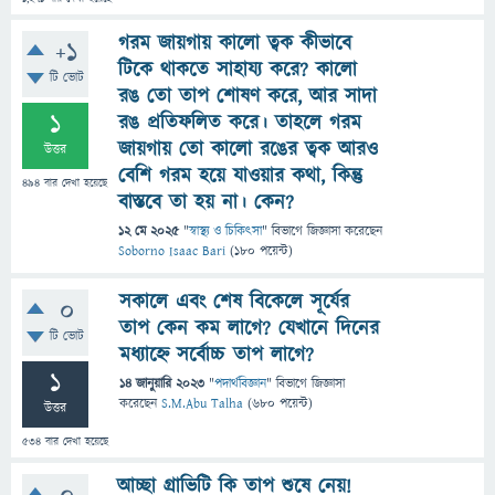
গরম জায়গায় কালো ত্বক কীভাবে
+1
টিকে থাকতে সাহায্য করে? কালো
টি ভোট
রঙ তো তাপ শোষণ করে, আর সাদা
1
রঙ প্রতিফলিত করে। তাহলে গরম
জায়গায় তো কালো রঙের ত্বক আরও
উত্তর
বেশি গরম হয়ে যাওয়ার কথা, কিন্তু
494
বার দেখা হয়েছে
বাস্তবে তা হয় না। কেন?
12 মে 2025
"
স্বাস্থ্য ও চিকিৎসা
" বিভাগে
জিজ্ঞাসা
করেছেন
Soborno Isaac Bari
(
180
পয়েন্ট)
সকালে এবং শেষ বিকেলে সূর্যের
0
তাপ কেন কম লাগে? যেখানে দিনের
টি ভোট
মধ্যাহ্নে সর্বোচ্চ তাপ লাগে?
1
14 জানুয়ারি 2023
"
পদার্থবিজ্ঞান
" বিভাগে
জিজ্ঞাসা
করেছেন
S.M.Abu Talha
(
680
পয়েন্ট)
উত্তর
534
বার দেখা হয়েছে
আচ্ছা গ্রাভিটি কি তাপ শুষে নেয়!