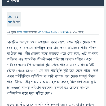
1
উত্তর
0
টি ভোট
04 জুলাই
উত্তর প্রদান
করেছেন
MD MYMO ZAMAN SHIHAB
(
2,760
পয়েন্ট)
স্বাভাবিক অবস্থায় যখন আমাদের গরম লাগে, তখন শরীর থেকে ঘাম
বের হয়, যা বাতাসে বাষ্পীভূত হয়ে যায়, তখন আমাদের শরীর শীতল
বা ঠান্ডা হয়। তীব্র রোদের মধ্যে জ্যাকেট পড়ে বের হলে, এটি আপনার
শরীরের এই স্বাভাবিক শীতলীকরন পক্রিয়ায় ব্যাঘাত ঘটাবে। এতে
শরীরের অভ্যন্তরীণ তাপমাত্রা বৃদ্ধি পেতে থাকবে এবং মারাত্মক হিট
স্ট্রোক (Heat Stroke) এর মত পরিস্থিতি সৃষ্টি হয়ে যেতে পারে। তাই
এমন পরিস্থিতিতে অতিরিক্ত বা ভারী কাপড় পরা থেকে সম্পূর্ণ বিরত
থাকা উচিত। তীব্র গরমে সবসময় হালকা রঙের, ঢিলেঢালা এবং সুতি
(Cotton) কাপড় পরিধান করবেন। হালকা রঙ রোদের তাপকে
প্রতিফলিত করে দূরে সরিয়ে দেয়।
এছাড়াও, তীব্র রোদে আপনি যদি হালকা রঙের এবং বাতাস চলাচল