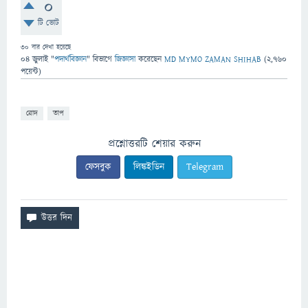
0
টি ভোট
30
বার দেখা হয়েছে
04 জুলাই
"
পদার্থবিজ্ঞান
" বিভাগে
জিজ্ঞাসা
করেছেন
MD MYMO ZAMAN SHIHAB
(
2,760
পয়েন্ট)
রোদ
তাপ
প্রশ্নোত্তরটি শেয়ার করুন
ফেসবুক
লিঙ্কইডিন
Telegram