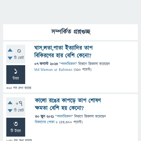
সম্পর্কিত প্রশ্নগুচ্ছ
ঘাস,লতা,পাতা ইত্যাদির তাপ
0
বিকিরণের হার বেশি কেনো?
টি ভোট
07 অগাস্ট 2023
"
পদার্থবিজ্ঞান
" বিভাগে
জিজ্ঞাসা
করেছেন
1
Md Mamun ur Rahman
(
610
পয়েন্ট)
উত্তর
363
বার দেখা হয়েছে
কালো রঙের কাপড়ে তাপ শোষণ
+7
ক্ষমতা বেশি হয় কেনো?
টি ভোট
30 জুন 2021
"
পদার্থবিজ্ঞান
" বিভাগে
জিজ্ঞাসা
করেছেন
3
বিজ্ঞানের পোকা ৮
(
54,300
পয়েন্ট)
টি উত্তর
1,271
বার দেখা হয়েছে