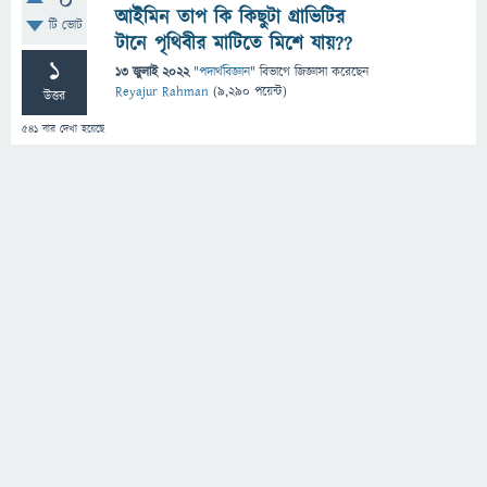
0
আইমিন তাপ কি কিছুটা গ্রাভিটির
টি ভোট
টানে পৃথিবীর মাটিতে মিশে যায়??
1
13 জুলাই 2022
"
পদার্থবিজ্ঞান
" বিভাগে
জিজ্ঞাসা
করেছেন
Reyajur Rahman
(
9,290
পয়েন্ট)
উত্তর
541
বার দেখা হয়েছে