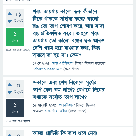
গরম জায়গায় কালো ত্বক কীভাবে
+1
টিকে থাকতে সাহায্য করে? কালো
টি ভোট
রঙ তো তাপ শোষণ করে, আর সাদা
1
রঙ প্রতিফলিত করে। তাহলে গরম
জায়গায় তো কালো রঙের ত্বক আরও
উত্তর
বেশি গরম হয়ে যাওয়ার কথা, কিন্তু
495
বার দেখা হয়েছে
বাস্তবে তা হয় না। কেন?
12 মে 2025
"
স্বাস্থ্য ও চিকিৎসা
" বিভাগে
জিজ্ঞাসা
করেছেন
Soborno Isaac Bari
(
180
পয়েন্ট)
সকালে এবং শেষ বিকেলে সূর্যের
0
তাপ কেন কম লাগে? যেখানে দিনের
টি ভোট
মধ্যাহ্নে সর্বোচ্চ তাপ লাগে?
1
14 জানুয়ারি 2023
"
পদার্থবিজ্ঞান
" বিভাগে
জিজ্ঞাসা
করেছেন
S.M.Abu Talha
(
680
পয়েন্ট)
উত্তর
535
বার দেখা হয়েছে
আচ্ছা গ্রাভিটি কি তাপ শুষে নেয়!