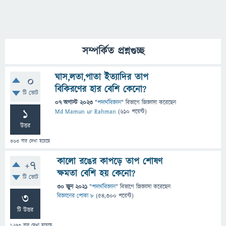
সম্পর্কিত প্রশ্নগুচ্ছ
ঘাস,লতা,পাতা ইত্যাদির তাপ
0
বিকিরণের হার বেশি কেনো?
টি ভোট
07 অগাস্ট 2023
"
পদার্থবিজ্ঞান
" বিভাগে
জিজ্ঞাসা
করেছেন
1
Md Mamun ur Rahman
(
610
পয়েন্ট)
উত্তর
363
বার দেখা হয়েছে
কালো রঙের কাপড়ে তাপ শোষণ
+7
ক্ষমতা বেশি হয় কেনো?
টি ভোট
30 জুন 2021
"
পদার্থবিজ্ঞান
" বিভাগে
জিজ্ঞাসা
করেছেন
3
বিজ্ঞানের পোকা ৮
(
54,300
পয়েন্ট)
টি উত্তর
1,273
বার দেখা হয়েছে