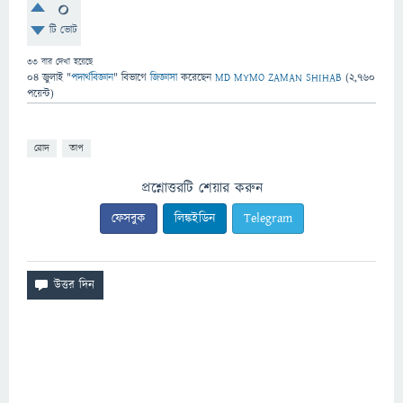
0
টি ভোট
33
বার দেখা হয়েছে
04 জুলাই
"
পদার্থবিজ্ঞান
" বিভাগে
জিজ্ঞাসা
করেছেন
MD MYMO ZAMAN SHIHAB
(
2,760
পয়েন্ট)
রোদ
তাপ
প্রশ্নোত্তরটি শেয়ার করুন
ফেসবুক
লিঙ্কইডিন
Telegram