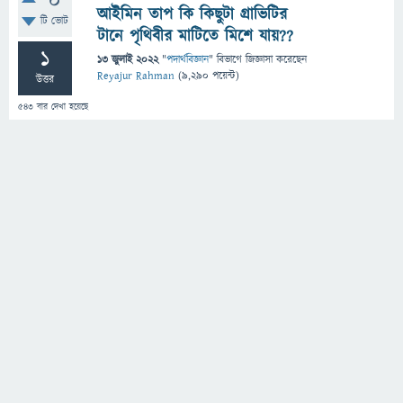
0
আইমিন তাপ কি কিছুটা গ্রাভিটির
টি ভোট
টানে পৃথিবীর মাটিতে মিশে যায়??
1
13 জুলাই 2022
"
পদার্থবিজ্ঞান
" বিভাগে
জিজ্ঞাসা
করেছেন
Reyajur Rahman
(
9,290
পয়েন্ট)
উত্তর
543
বার দেখা হয়েছে