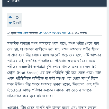
1
উত্তর
0
টি ভোট
04 জুলাই
উত্তর প্রদান
করেছেন
MD MYMO ZAMAN SHIHAB
(
2,760
পয়েন্ট)
স্বাভাবিক অবস্থায় যখন আমাদের গরম লাগে, তখন শরীর থেকে ঘাম
বের হয়, যা বাতাসে বাষ্পীভূত হয়ে যায়, তখন আমাদের শরীর শীতল
বা ঠান্ডা হয়। তীব্র রোদের মধ্যে জ্যাকেট পড়ে বের হলে, এটি আপনার
শরীরের এই স্বাভাবিক শীতলীকরন পক্রিয়ায় ব্যাঘাত ঘটাবে। এতে
শরীরের অভ্যন্তরীণ তাপমাত্রা বৃদ্ধি পেতে থাকবে এবং মারাত্মক হিট
স্ট্রোক (Heat Stroke) এর মত পরিস্থিতি সৃষ্টি হয়ে যেতে পারে। তাই
এমন পরিস্থিতিতে অতিরিক্ত বা ভারী কাপড় পরা থেকে সম্পূর্ণ বিরত
থাকা উচিত। তীব্র গরমে সবসময় হালকা রঙের, ঢিলেঢালা এবং সুতি
(Cotton) কাপড় পরিধান করবেন। হালকা রঙ রোদের তাপকে
প্রতিফলিত করে দূরে সরিয়ে দেয়।
এছাড়াও, তীব্র রোদে আপনি যদি হালকা রঙের এবং বাতাস চলাচল