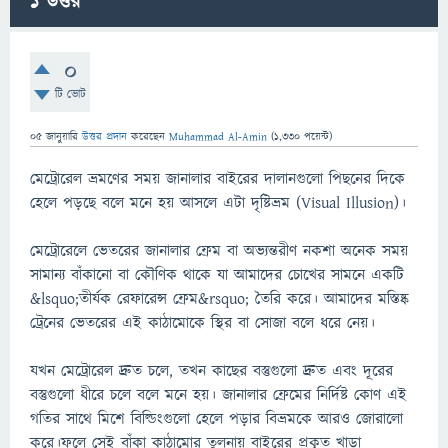
1
উত্তর
0
টি ভোট
05 জানুয়ারি
উত্তর প্রদান
করেছেন
Muhammad Al-Amin
(
1,330
পয়েন্ট)
মেট্রোরেল ভ্রমণের সময় জানালার বাইরের দালানগুলো পিছনের দিকে
হেলে পড়ছে বলে মনে হয় আসলে এটা দৃষ্টিভ্রম (Visual Illusion)।
মেট্রোরেলে ভেতরের জানালার ফ্রেম বা অভ্যন্তরীণ নকশা অনেক সময়
সামান্য বাঁকানো বা কৌণিক থাকে যা আমাদের চোখের সামনে একটি
&lsquo;তীর্যক রেফারেন্স ফ্রেম&rsquo; তৈরি করে। আমাদের মস্তিষ্ক
ট্রেনের ভেতরের এই কাঠামোকে স্থির বা সোজা বলে ধরে নেয়।
যখন মেট্রোরেল দ্রুত চলে, তখন কাছের বস্তুগুলো দ্রুত এবং দূরের
বস্তুগুলো ধীরে চলে বলে মনে হয়। জানালার ফ্রেমের নির্দিষ্ট কোণ এই
গতির সাথে মিশে বিল্ডিংগুলো হেলে পড়ার বিভ্রমকে আরও জোরালো
করে।ফলে সেই বাঁকা কাঠামোর তুলনায় বাইরের প্রকৃত খাড়া