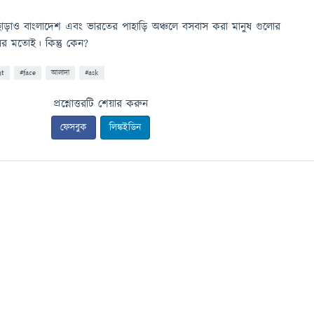
ো ছাড়াও বাংলাদেশ এবং ভারতের পাহাড়ি অঞ্চলে বসবাস করা মানুষ গুলোর
ের মতোই। কিন্তু কেন?
nt
#face
আলাদা
#ask
প্রশ্নোত্তরটি শেয়ার করুন
ফেসবুক
লিঙ্কইডিন