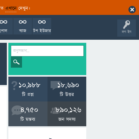
ারিত
এখানে
দেখুন।
পোল
ব্যাজ
টপ ইউজার
লগ ইন
10,988
18,690
টি প্রশ্ন
টি উত্তর
4,750
890,126
টি মন্তব্য
জন সদস্য