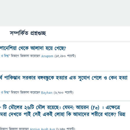
সম্পর্কিত প্রশ্নগুচ্ছ
ন্দোনেশিয়া থেকে আলাদা হয়ে গেছে?
ও বিশ্ব
" বিভাগে
জিজ্ঞাসা
করেছেন
Anupom
(
15,280
পয়েন্ট)
্বে পাকিস্তান সরকার বঙ্গবন্ধুকে হত্যার এত সুযোগ পেলে ও কেন হত্যা
ও বিশ্ব
" বিভাগে
জিজ্ঞাসা
করেছেন
Rayhan
(
6,700
পয়েন্ট)
৮ টি মৌলের ২৬টি মৌল রয়েছে। যেমন: আয়রন (Fe) । এক্ষেত্রে
 আমরা দেখতে পাই সেই একই লোহা কি আমাদের শরীরে থাকে? ভিন্ন
বিভাগে
জিজ্ঞাসা
করেছেন
Asniya Ayub Ava
(
1,640
পয়েন্ট)