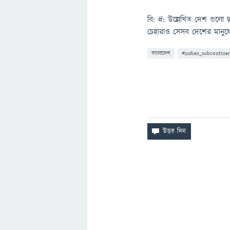
বি: দ্র: উল্লেখিত দেশ গুল
চেহারাও সেসব দেশের মানুষ
বাংলাদেশ
#indian_subcontine