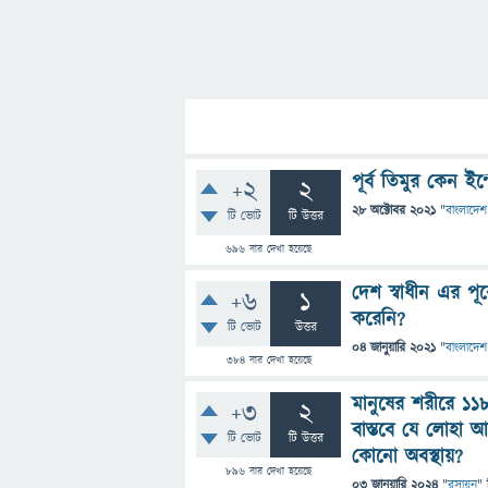
পূর্ব তিমুর কেন ই
+2
2
28 অক্টোবর 2021
"
বাংলাদেশ 
টি ভোট
টি উত্তর
696
বার দেখা হয়েছে
দেশ স্বাধীন এর পূর
+6
1
করেনি?
টি ভোট
উত্তর
04 জানুয়ারি 2021
"
বাংলাদেশ 
384
বার দেখা হয়েছে
মানুষের শরীরে ১১
+3
2
বাস্তবে যে লোহা
টি ভোট
টি উত্তর
কোনো অবস্থায়?
896
বার দেখা হয়েছে
03 জানুয়ারি 2024
"
রসায়ন
" 