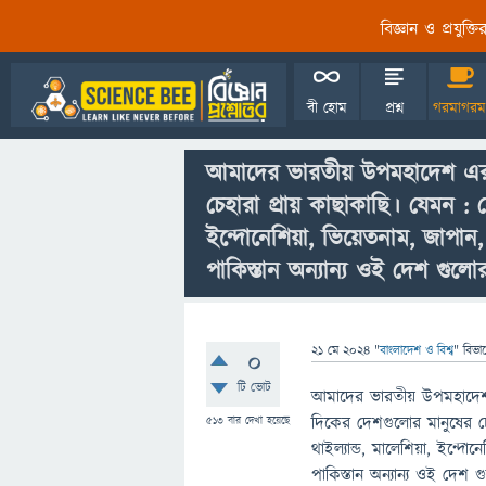
বিজ্ঞান ও প্রযুক্
বী হোম
প্রশ্ন
গরমাগরম
আমাদের ভারতীয় উপমহাদেশ এর উত
চেহারা প্রায় কাছাকাছি। যেমন : ন
ইন্দোনেশিয়া, ভিয়েতনাম, জাপান,
পাকিস্তান অন্যান্য ওই দেশ গুলো
21 মে 2024
"
বাংলাদেশ ও বিশ্ব
" বিভা
0
টি ভোট
আমাদের ভারতীয় উপমহাদেশ (
দিকের দেশগুলোর মানুষের চে
513
বার দেখা হয়েছে
থাইল্যান্ড, মালেশিয়া, ইন্দ
পাকিস্তান অন্যান্য ওই দেশ 