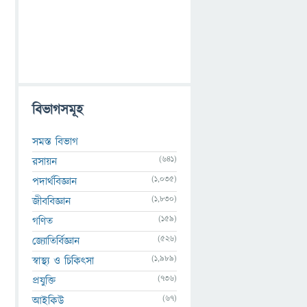
বিভাগসমূহ
সমস্ত বিভাগ
(641)
রসায়ন
(1,035)
পদার্থবিজ্ঞান
(1,830)
জীববিজ্ঞান
(159)
গণিত
(526)
জ্যোতির্বিজ্ঞান
(1,989)
স্বাস্থ্য ও চিকিৎসা
(736)
প্রযুক্তি
(67)
আইকিউ