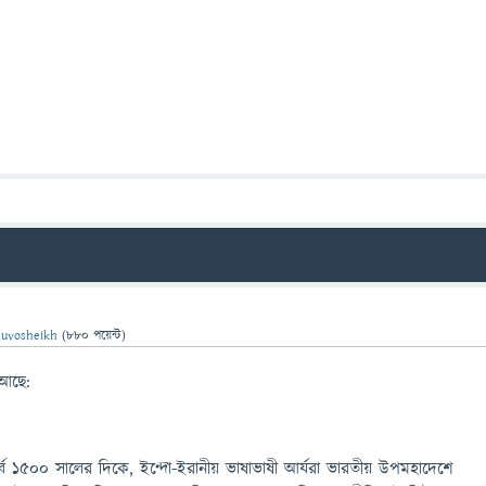
huvosheikh
(
880
পয়েন্ট)
 আছে:
পূর্ব ১৫০০ সালের দিকে, ইন্দো-ইরানীয় ভাষাভাষী আর্যরা ভারতীয় উপমহাদেশে