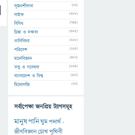
(81)
সৃজনশীলতা
(388)
লাইফ
(749)
বিবিধ
(385)
চিন্তা ও দক্ষতা
(620)
প্রাণিবিদ্যা
(225)
পরিবেশ
(487)
মনোবিজ্ঞান
(669)
তত্ত্ব ও গবেষণা
(112)
বাংলাদেশ ও বিশ্ব
(62)
মিথোলজি
সর্বাপেক্ষা জনপ্রিয় ট্যাগসমূহ
মানুষ
পানি
ঘুম
পদার্থ
-
জীববিজ্ঞান
চোখ
পৃথিবী