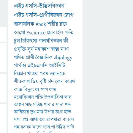
এইচএসসি-উদ্ভিদবিজ্ঞান
এইচএসসি-প্রাণীবিজ্ঞান
রোগ
রাসায়নিক
#ask
শরীর
রক্ত
আলো
#science
মোবাইল
ক্ষতি
চুল
চিকিৎসা
পদার্থবিজ্ঞান
কী
প্রযুক্তি
সূর্য
মহাকাশ
স্বাস্থ্য
মাথা
গণিত
প্রাণী
বৈজ্ঞানিক
#biology
পার্থক্য
এইচএসসি-আইসিটি
বিজ্ঞান
খাওয়া
গরম
#জানতে
শীতকাল
ডিম
বৃষ্টি
চাঁদ
কেন
কারণ
কাজ
বিদ্যুৎ
রং
সাপ
রাত
মনোবিজ্ঞান
শক্তি
উপকারিতা
লাল
আগুন
গাছ
মস্তিষ্ক
খাবার
সাদা
শব্দ
আবিষ্কার
দুধ
মাছ
উপায়
ঠাণ্ডা
হাত
মশা
স্বপ্ন
ব্যাথা
ভয়
তাপমাত্রা
বাতাস
গ্রহ
রসায়ন
কালো
গ্যাস
পা
উদ্ভিদ
পাখি