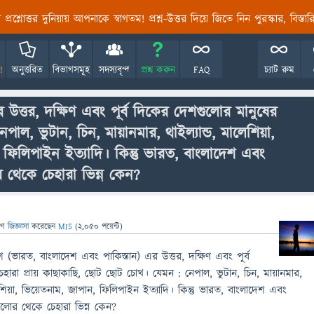
তির প্রশ্নোত্তর দুনিয়ায় আপনাকে স্বাগতম! প্রশ্ন-উত্তর দিয়ে জিতে নিন পুরস্কার, বিস্ত
!
অনুত্তরিত
বিভাগসমূহ
সদস্যবৃন্দ
প্রশ্ন করুন
FAQ
চ্যাট রুম
্তর, দক্ষিণ এবং পূর্ব দিকের দেশগুলোর মানুষের
েপাল, ভুটান, চিন, মায়ানমার, থাইল্যান্ড, মালেশিয়া,
 ফিলিপাইন ইত্যাদি। কিন্তু ভারত, বাংলাদেশ এবং
র থেকে চেহারা ভিন্ন কেন?
গে
জিজ্ঞাসা
করেছেন
MIS
(
2,050
পয়েন্ট)
ভারত, বাংলাদেশ এবং পাকিস্তান) এর উত্তর, দক্ষিণ এবং পূর্ব
হারা প্রায় কাছাকাছি, ছোট ছোট চোখ। যেমন : নেপাল, ভুটান, চিন, মায়ানমার,
োনেশিয়া, ভিয়েতনাম, জাপান, ফিলিপাইন ইত্যাদি। কিন্তু ভারত, বাংলাদেশ এবং
গুলোর থেকে চেহারা ভিন্ন কেন?