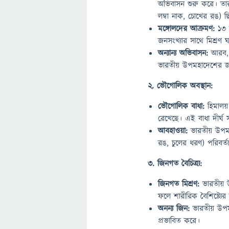
অভিবাসন শুরু করে। তারা
লম্বা নাক, চোখের রঙ) ছ
মঙ্গোলদের আক্রমণ:
১৩ 
জনসংখ্যার সাথে মিশ্রণ ঘ
অন্যান্য অভিবাসন:
আরব, প
ভারতীয় উপমহাদেশের জন
2. ভৌগোলিক অবস্থান:
ভৌগোলিক বাধা:
হিমালয়
রেখেছে। এই বাধা দীর্ঘ 
আবহাওয়া:
ভারতীয় উপমহ
রঙ, চুলের ধরণ) পরিবর্ত
3. জিনগত বৈচিত্র্য:
জিনগত মিশ্রণ:
ভারতীয় উ
ফলে শারীরিক বৈশিষ্ট্যের
অনন্য জিন:
ভারতীয় উপমহ
প্রভাবিত করে।