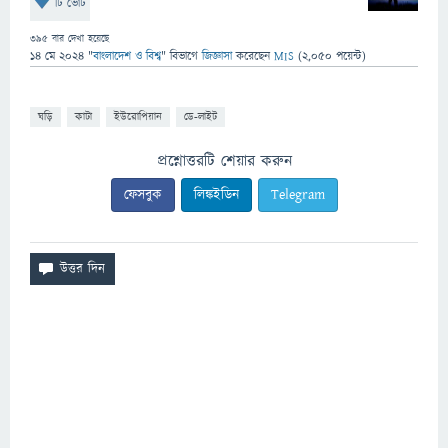
টি ভোট
395
বার দেখা হয়েছে
14 মে 2024
"
বাংলাদেশ ও বিশ্ব
" বিভাগে
জিজ্ঞাসা
করেছেন
MIS
(
2,050
পয়েন্ট)
ঘড়ি
কাটা
ইউরোপিয়ান
ডে-লাইট
প্রশ্নোত্তরটি শেয়ার করুন
ফেসবুক
লিঙ্কইডিন
Telegram