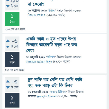
+10
না কেনো?
টি ভোট
20 অক্টোবর 2020
"
বিবিধ
" বিভাগে
জিজ্ঞাসা
করেছেন
1
বিজ্ঞানের পোকা ৫
(
123,410
পয়েন্ট)
উত্তর
3,192
বার দেখা হয়েছে
একটি কাটা ও মৃত গাছের উপর
+6
কিভাবে আরেকটি নতুন গাছ জন্ম
টি ভোট
নেয়?
1
16 জানুয়ারি 2021
"
পরিবেশ
" বিভাগে
জিজ্ঞাসা
করেছেন
Samsun Nahar Priya
(
47,710
পয়েন্ট)
উত্তর
567
বার দেখা হয়েছে
চুল নাকি যত বেশি যত বেশি কাটা
+3
হয়, তত বাড়ে-এটা কি ঠিক?
টি ভোট
28 ফেব্রুয়ারি 2021
"
স্বাস্থ্য ও চিকিৎসা
" বিভাগে
জিজ্ঞাসা
1
করেছেন
Hojayfa Ahmed
(
135,490
পয়েন্ট)
উত্তর