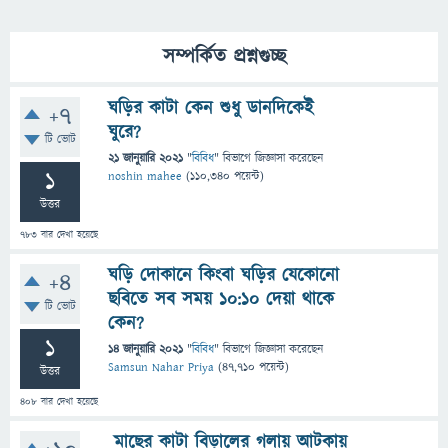
সম্পর্কিত প্রশ্নগুচ্ছ
ঘড়ির কাটা কেন শুধু ডানদিকেই
+7
ঘুরে?
টি ভোট
21 জানুয়ারি 2021
"
বিবিধ
" বিভাগে
জিজ্ঞাসা
করেছেন
1
noshin mahee
(
110,340
পয়েন্ট)
উত্তর
783
বার দেখা হয়েছে
ঘড়ি দোকানে কিংবা ঘড়ির যেকোনো
+4
ছবিতে সব সময় ১০:১০ দেয়া থাকে
টি ভোট
কেন?
1
14 জানুয়ারি 2021
"
বিবিধ
" বিভাগে
জিজ্ঞাসা
করেছেন
Samsun Nahar Priya
(
47,710
পয়েন্ট)
উত্তর
408
বার দেখা হয়েছে
মাছের কাটা বিড়ালের গলায় আটকায়