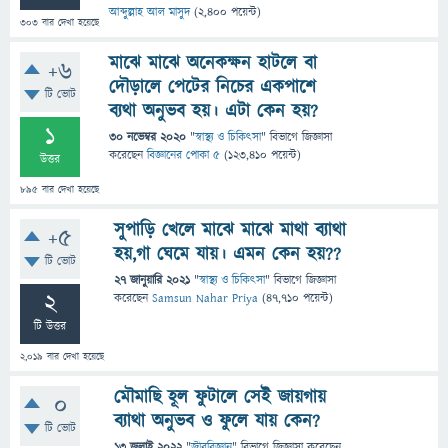
আব্দুল্লাহ আল মাসুদ
(
2,400
পয়েন্ট)
303
বার দেখা হয়েছে
মাঝে মাঝে অনেকক্ষন হাটলে বা
+6
দৌড়ালে পেটের নিচের একপাশে
টি ভোট
ব্যথা অনুভব হয়। এটা কেন হয়?
1
30 নভেম্বর 2020
"
স্বাস্থ্য ও চিকিৎসা
" বিভাগে
জিজ্ঞাসা
করেছেন
বিজ্ঞানের পোকা ৫
(
123,410
পয়েন্ট)
উত্তর
895
বার দেখা হয়েছে
সুপাড়ি খেলে মাঝে মাঝে মাথা ব্যাথা
+5
হয়,গা ঘেমে যায়। এমন কেন হয়??
টি ভোট
27 জানুয়ারি 2021
"
স্বাস্থ্য ও চিকিৎসা
" বিভাগে
জিজ্ঞাসা
2
করেছেন
Samsun Nahar Priya
(
47,710
পয়েন্ট)
টি উত্তর
2,019
বার দেখা হয়েছে
মৌমাছি হূল ফুটালে সেই জায়গায়
0
ব্যাথা অনুভব ও ফুলে যায় কেন?
টি ভোট
13 জুলাই 2022
"
জীববিজ্ঞান
" বিভাগে
জিজ্ঞাসা
করেছেন