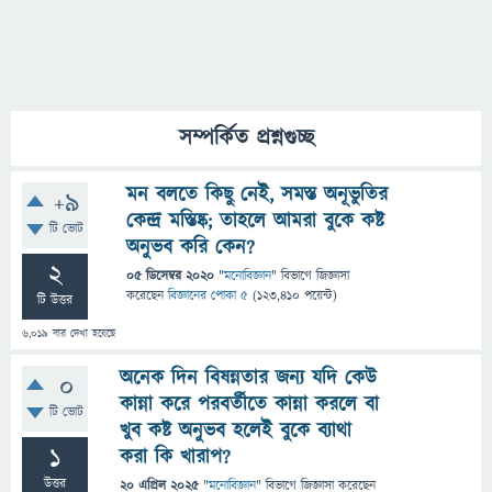
সম্পর্কিত প্রশ্নগুচ্ছ
মন বলতে কিছু নেই, সমস্ত অনূভুতির
+9
কেন্দ্র মস্তিষ্ক; তাহলে আমরা বুকে কষ্ট
টি ভোট
অনুভব করি কেন?
2
05 ডিসেম্বর 2020
"
মনোবিজ্ঞান
" বিভাগে
জিজ্ঞাসা
করেছেন
বিজ্ঞানের পোকা ৫
(
123,410
পয়েন্ট)
টি উত্তর
6,019
বার দেখা হয়েছে
অনেক দিন বিষন্নতার জন্য যদি কেউ
0
কান্না করে পরবর্তীতে কান্না করলে বা
টি ভোট
খুব কষ্ট অনুভব হলেই বুকে ব্যাথা
1
করা কি খারাপ?
উত্তর
20 এপ্রিল 2025
"
মনোবিজ্ঞান
" বিভাগে
জিজ্ঞাসা
করেছেন