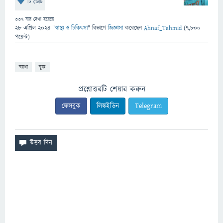
টি ভোট
337
বার দেখা হয়েছে
28 এপ্রিল 2024
"
স্বাস্থ্য ও চিকিৎসা
" বিভাগে
জিজ্ঞাসা
করেছেন
Ahnaf_Tahmid
(
7,800
পয়েন্ট)
ব্যাথা
বুক
প্রশ্নোত্তরটি শেয়ার করুন
ফেসবুক
লিঙ্কইডিন
Telegram