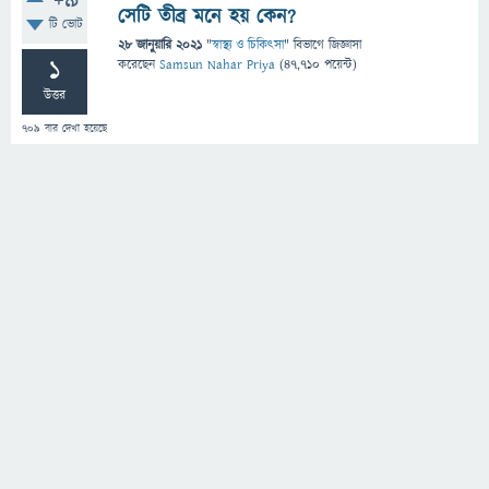
+9
সেটি তীব্র মনে হয় কেন?
টি ভোট
28 জানুয়ারি 2021
"
স্বাস্থ্য ও চিকিৎসা
" বিভাগে
জিজ্ঞাসা
1
করেছেন
Samsun Nahar Priya
(
47,710
পয়েন্ট)
উত্তর
709
বার দেখা হয়েছে