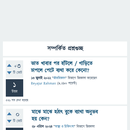
সম্পর্কিত প্রশ্নগুচ্ছ
ভাত খাবার পর হাঁটলে / গাড়িতে
+3
চাপলে পেটে ব্যথা করে কেনো?
টি ভোট
13 জুলাই 2022
"
জীববিজ্ঞান
" বিভাগে
জিজ্ঞাসা
করেছেন
1
Reyajur Rahman
(
9,290
পয়েন্ট)
উত্তর
531
বার দেখা হয়েছে
মাঝে মাঝে হঠাৎ বুকে ব্যাথা অনুভব
0
হয় কেন?
টি ভোট
28 এপ্রিল 2024
"
স্বাস্থ্য ও চিকিৎসা
" বিভাগে
জিজ্ঞাসা