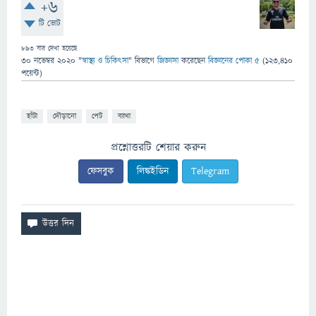
+6
টি ভোট
893
বার দেখা হয়েছে
30 নভেম্বর 2020
"
স্বাস্থ্য ও চিকিৎসা
" বিভাগে
জিজ্ঞাসা
করেছেন
বিজ্ঞানের পোকা ৫
(
123,410
পয়েন্ট)
হাঁটা
দৌড়ানো
পেট
ব্যাথা
প্রশ্নোত্তরটি শেয়ার করুন
ফেসবুক
লিঙ্কইডিন
Telegram