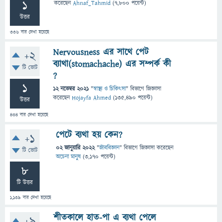
1
করেছেন
Ahnaf_Tahmid
(
7,800
পয়েন্ট)
উত্তর
336
বার দেখা হয়েছে
Nervousness এর সাথে পেট
+2
ব্যাথা(stomachache) এর সম্পর্ক কী
টি ভোট
?
1
12 নভেম্বর 2021
"
স্বাস্থ্য ও চিকিৎসা
" বিভাগে
জিজ্ঞাসা
করেছেন
Hojayfa Ahmed
(
135,490
পয়েন্ট)
উত্তর
434
বার দেখা হয়েছে
পেটে ব্যথা হয় কেন?
+1
02 জানুয়ারি 2022
"
জীববিজ্ঞান
" বিভাগে
জিজ্ঞাসা
করেছেন
টি ভোট
অচেনা মানুষ
(
3,170
পয়েন্ট)
8
টি উত্তর
1,139
বার দেখা হয়েছে
শীতকালে হাত-পা এ ব্যথা পেলে