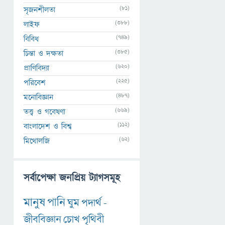
(81)
সৃজনশীলতা
(388)
লাইফ
(749)
বিবিধ
(385)
চিন্তা ও দক্ষতা
(620)
প্রাণিবিদ্যা
(225)
পরিবেশ
(487)
মনোবিজ্ঞান
(669)
তত্ত্ব ও গবেষণা
(112)
বাংলাদেশ ও বিশ্ব
(62)
মিথোলজি
সর্বাপেক্ষা জনপ্রিয় ট্যাগসমূহ
মানুষ
পানি
ঘুম
পদার্থ
-
জীববিজ্ঞান
চোখ
পৃথিবী