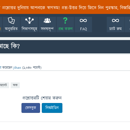
তির প্রশ্নোত্তর দুনিয়ায় আপনাকে স্বাগতম! প্রশ্ন-উত্তর দিয়ে জিতে নিন পুরস্কার, বিস্ত
!
অনুত্তরিত
বিভাগসমূহ
সদস্যবৃন্দ
প্রশ্ন করুন
FAQ
চ্যাট রুম
 আছে কি?
সা
করেছেন
Jihan
(
1,040
পয়েন্ট)
টারনেট
অফ
প্রশ্নোত্তরটি শেয়ার করুন
ফেসবুক
লিঙ্কইডিন