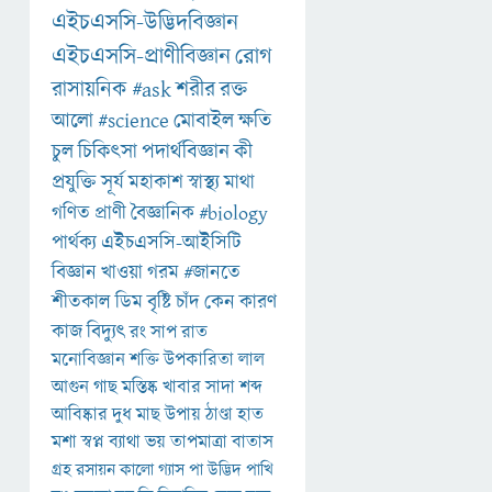
এইচএসসি-উদ্ভিদবিজ্ঞান
এইচএসসি-প্রাণীবিজ্ঞান
রোগ
রাসায়নিক
#ask
শরীর
রক্ত
আলো
#science
মোবাইল
ক্ষতি
চুল
চিকিৎসা
পদার্থবিজ্ঞান
কী
প্রযুক্তি
সূর্য
মহাকাশ
স্বাস্থ্য
মাথা
গণিত
প্রাণী
বৈজ্ঞানিক
#biology
পার্থক্য
এইচএসসি-আইসিটি
বিজ্ঞান
খাওয়া
গরম
#জানতে
শীতকাল
ডিম
বৃষ্টি
চাঁদ
কেন
কারণ
কাজ
বিদ্যুৎ
রং
সাপ
রাত
মনোবিজ্ঞান
শক্তি
উপকারিতা
লাল
আগুন
গাছ
মস্তিষ্ক
খাবার
সাদা
শব্দ
আবিষ্কার
দুধ
মাছ
উপায়
ঠাণ্ডা
হাত
মশা
স্বপ্ন
ব্যাথা
ভয়
তাপমাত্রা
বাতাস
গ্রহ
রসায়ন
কালো
গ্যাস
পা
উদ্ভিদ
পাখি