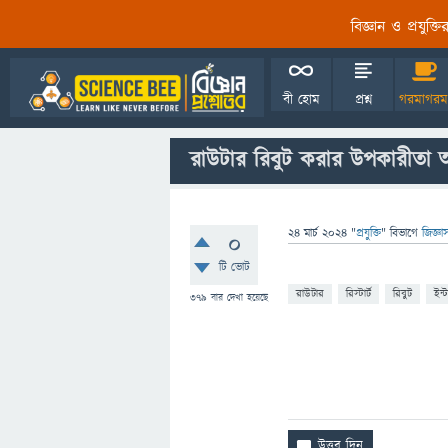
বিজ্ঞান ও প্রযুক্
বী হোম
প্রশ্ন
গরমাগরম
রাউটার রিবুট করার উপকারীতা
24 মার্চ 2024
"
প্রযুক্তি
" বিভাগে
জিজ্ঞা
0
টি ভোট
রাউটার
রিস্টার্ট
রিবুট
ইন্
379
বার দেখা হয়েছে