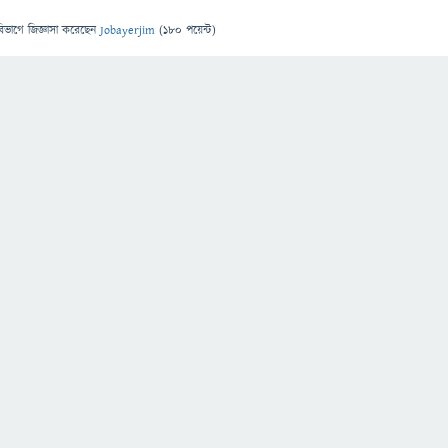
বিভাগে
জিজ্ঞাসা
করেছেন
Jobayerjim
(
180
পয়েন্ট)