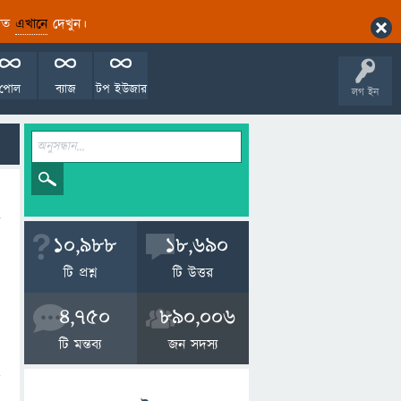
ারিত
এখানে
দেখুন।
পোল
ব্যাজ
টপ ইউজার
লগ ইন
10,988
18,690
টি প্রশ্ন
টি উত্তর
4,750
890,006
টি মন্তব্য
জন সদস্য