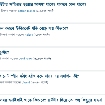
উটার ক্ষতিগ্রস্ত হওয়ার আশঙ্কা থাকে? থাকলে কেন থাকে?
ে
জিজ্ঞাসা
করেছেন
noshin mahee
(
110,340
পয়েন্ট)
ন করলে ইন্টারনেট গতি বেড়ে যায় কীভাবে?
 বিভাগে
জিজ্ঞাসা
করেছেন
Nafees
(
2,630
পয়েন্ট)
ুঝায়?
ে
জিজ্ঞাসা
করেছেন
মেহেদী হাসান
(
141,860
পয়েন্ট)
 নেট স্পীড হঠাৎ হঠাৎ কমে যায়। এর সমাধান কী?
ভাগে
জিজ্ঞাসা
করেছেন
Ubaeid
(
28,340
পয়েন্ট)
ময় ওয়াইফাই থাকে কিভাবে? রাউটার দিয়ে তো শুধু কিছুদুর যাওয়া