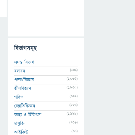
বিভাগসমূহ
সমস্ত বিভাগ
(641)
রসায়ন
(1,035)
পদার্থবিজ্ঞান
(1,830)
জীববিজ্ঞান
(159)
গণিত
(526)
জ্যোতির্বিজ্ঞান
(1,989)
স্বাস্থ্য ও চিকিৎসা
(736)
প্রযুক্তি
(67)
আইকিউ