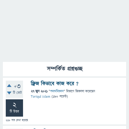
সম্পর্কিত প্রশ্নগুচ্ছ
ফ্রিজ কিভাবে কাজ করে ?
+3
27 জুন 2021
"
পদার্থবিজ্ঞান
" বিভাগে
জিজ্ঞাসা
করেছেন
টি ভোট
Toriqul Islam
(
190
পয়েন্ট)
2
টি উত্তর
618
বার দেখা হয়েছে