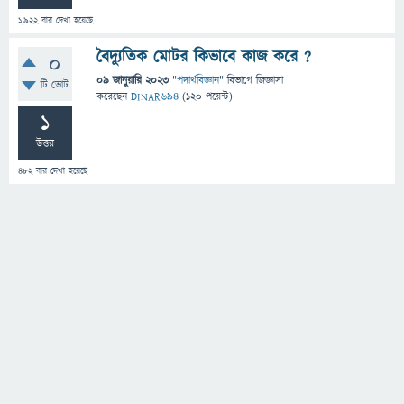
1,922
বার দেখা হয়েছে
বৈদ্যুতিক মোটর কিভাবে কাজ করে ?
0
09 জানুয়ারি 2023
"
পদার্থবিজ্ঞান
" বিভাগে
জিজ্ঞাসা
টি ভোট
করেছেন
DINAR694
(
120
পয়েন্ট)
1
উত্তর
482
বার দেখা হয়েছে