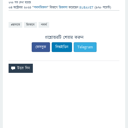
673
বার দেখা হয়েছে
04 অক্টোবর 2023
"
পদার্থবিজ্ঞান
" বিভাগে
জিজ্ঞাসা
করেছেন
RUBAYET
(
970
পয়েন্ট)
#জানতে
কিভাবে
পদার্থ
প্রশ্নোত্তরটি শেয়ার করুন
ফেসবুক
লিঙ্কইডিন
Telegram