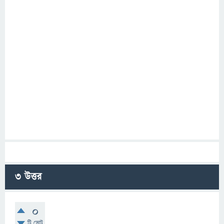
3
উত্তর
0
টি ভোট