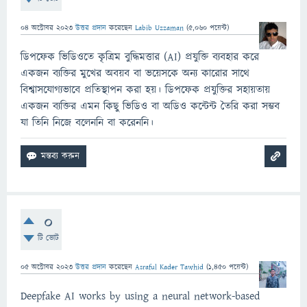
04 অক্টোবর 2023
উত্তর প্রদান
করেছেন
Labib Uzzaman
(
5,060
পয়েন্ট)
ডিপফেক ভিডিওতে কৃত্রিম বুদ্ধিমত্তার (AI) প্রযুক্তি ব্যবহার করে
একজন ব্যক্তির মুখের অবয়ব বা ভয়েসকে অন্য কারোর সাথে
বিশ্বাসযোগ্যভাবে প্রতিস্থাপন করা হয়। ডিপফেক প্রযুক্তির সহায়তায়
একজন ব্যক্তির এমন কিছু ভিডিও বা অডিও কন্টেন্ট তৈরি করা সম্ভব
যা তিনি নিজে বলেননি বা করেননি।
0
টি ভোট
05 অক্টোবর 2023
উত্তর প্রদান
করেছেন
Asraful Kader Tawhid
(
1,450
পয়েন্ট)
Deepfake AI works by using a neural network-based