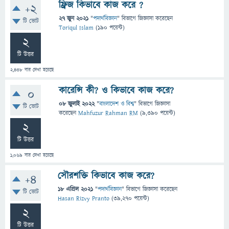
ফ্রিজ কিভাবে কাজ করে ?
+2
27 জুন 2021
"
পদার্থবিজ্ঞান
" বিভাগে
জিজ্ঞাসা
করেছেন
টি ভোট
Toriqul Islam
(
190
পয়েন্ট)
2
টি উত্তর
2,438
বার দেখা হয়েছে
কারেন্সি কী? ও কিভাবে কাজ করে?
0
08 জুলাই 2022
"
বাংলাদেশ ও বিশ্ব
" বিভাগে
জিজ্ঞাসা
টি ভোট
করেছেন
Mahfuzur Rahman RM
(
9,390
পয়েন্ট)
2
টি উত্তর
1,069
বার দেখা হয়েছে
সৌরশক্তি কিভাবে কাজ করে?
+4
18 এপ্রিল 2021
"
পদার্থবিজ্ঞান
" বিভাগে
জিজ্ঞাসা
করেছেন
টি ভোট
Hasan Rizvy Pranto
(
39,270
পয়েন্ট)
2
টি উত্তর