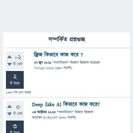
সম্পর্কিত প্রশ্নগুচ্ছ
ফ্রিজ কিভাবে কাজ করে ?
+2
27 জুন 2021
"
পদার্থবিজ্ঞান
" বিভাগে
জিজ্ঞাসা
করেছেন
টি ভোট
Toriqul Islam
(
190
পয়েন্ট)
2
টি উত্তর
2,437
বার দেখা হয়েছে
Deep fake AI কিভাবে কাজ করে?
0
04 অক্টোবর 2023
"
পদার্থবিজ্ঞান
" বিভাগে
জিজ্ঞাসা
টি ভোট
করেছেন
RUBAYET
(
970
পয়েন্ট)
3