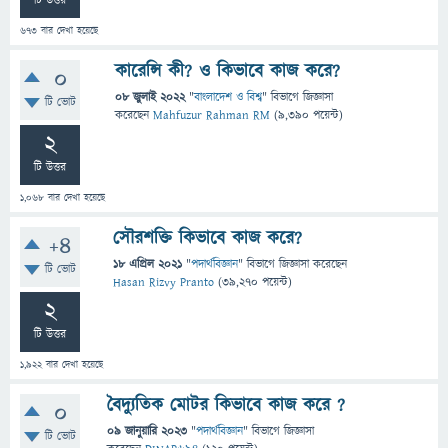
টি উত্তর
673
বার দেখা হয়েছে
কারেন্সি কী? ও কিভাবে কাজ করে?
0
08 জুলাই 2022
"
বাংলাদেশ ও বিশ্ব
" বিভাগে
জিজ্ঞাসা
টি ভোট
করেছেন
Mahfuzur Rahman RM
(
9,390
পয়েন্ট)
2
টি উত্তর
1,068
বার দেখা হয়েছে
সৌরশক্তি কিভাবে কাজ করে?
+4
18 এপ্রিল 2021
"
পদার্থবিজ্ঞান
" বিভাগে
জিজ্ঞাসা
করেছেন
টি ভোট
Hasan Rizvy Pranto
(
39,270
পয়েন্ট)
2
টি উত্তর
1,922
বার দেখা হয়েছে
বৈদ্যুতিক মোটর কিভাবে কাজ করে ?
0
09 জানুয়ারি 2023
"
পদার্থবিজ্ঞান
" বিভাগে
জিজ্ঞাসা
টি ভোট