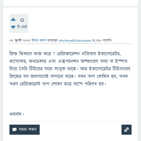
0
টি ভোট
08 জুলাই 2022
উত্তর প্রদান
করেছেন
abushoyebkhanosama
(
5,210
পয়েন্ট)
ফ্রিজ কিভাবে কাজ করে ? রেফ্রিজারেশন প্রক্রিয়ায় ইভাপোরেটর,
কম্প্রেসার, কনডেন্সার এবং এক্সপ্যানশন ভাল্ভগুলো তামা বা ইস্পাত
দিয়ে তৈরি টিউবের সাথে সংযুক্ত থাকে। আর ইভাপোরেটর টিউবগুলো
ফ্রিজের সব জায়গাতেই লাগানো থাকে। যখন তাপ শোষিত হয়, তখন
তরল রেফ্রিজারেন্ট তাপ শোষণ করে বাষ্পে পরিণত হয়।
ধন্যবাদ।