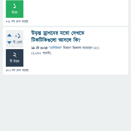
1
উত্তর
521
বার দেখা হয়েছে
উড়ন্ত ড্রাগনের মতো দেখতে
+1
টিকটিকিগুলো আসলে কি?
টি ভোট
19 মে 2024
"
প্রাণিবিদ্যা
" বিভাগে
জিজ্ঞাসা
করেছেন
MIS
2
(
2,050
পয়েন্ট)
টি উত্তর
407
বার দেখা হয়েছে