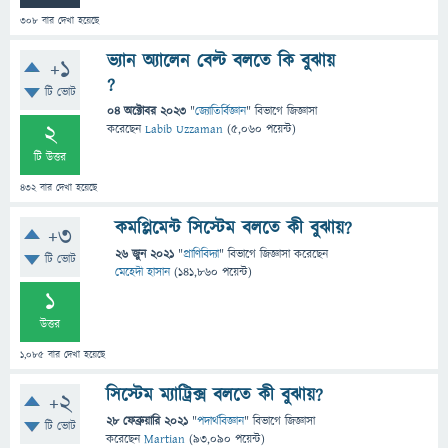
308
বার দেখা হয়েছে
ভ্যান অ্যালেন বেল্ট বলতে কি বুঝায়
+1
?
টি ভোট
04 অক্টোবর 2023
"
জ্যোতির্বিজ্ঞান
" বিভাগে
জিজ্ঞাসা
2
করেছেন
Labib Uzzaman
(
5,060
পয়েন্ট)
টি উত্তর
432
বার দেখা হয়েছে
কমপ্লিমেন্ট সিস্টেম বলতে কী বুঝায়?
+3
26 জুন 2021
"
প্রাণিবিদ্যা
" বিভাগে
জিজ্ঞাসা
করেছেন
টি ভোট
মেহেদী হাসান
(
141,860
পয়েন্ট)
1
উত্তর
1,085
বার দেখা হয়েছে
সিস্টেম ম্যাট্রিক্স বলতে কী বুঝায়?
+2
28 ফেব্রুয়ারি 2021
"
পদার্থবিজ্ঞান
" বিভাগে
জিজ্ঞাসা
টি ভোট
করেছেন
Martian
(
93,090
পয়েন্ট)