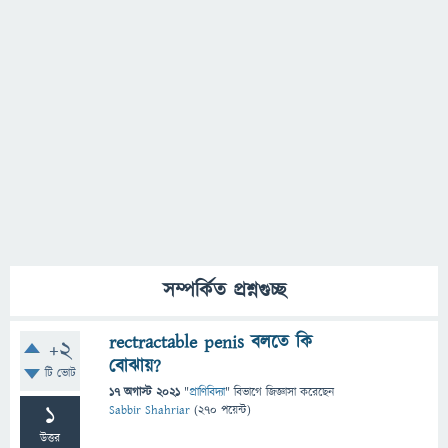
সম্পর্কিত প্রশ্নগুচ্ছ
rectractable penis বলতে কি
+2
বোঝায়?
টি ভোট
17 অগাস্ট 2021
"
প্রাণিবিদ্যা
" বিভাগে
জিজ্ঞাসা
করেছেন
1
Sabbir Shahriar
(
270
পয়েন্ট)
উত্তর