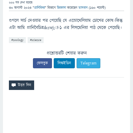
666
বার দেখা হয়েছে
30 অগাস্ট 2023
"
প্রাণিবিদ্যা
" বিভাগে
জিজ্ঞাসা
করেছেন
তাসবান
(
160
পয়েন্ট)
গুগলে সার্চ দেওয়ার পর পেয়েছি যে এন্ডোথেলিয়াম চোখের কোষ।কিন্তু
এটা আমি প্রানিবৈচিত্র&zwj;্য-১ এর লিসমেনিয়া পাঠ থেকে পেয়েছি।
#zoology
#science
প্রশ্নোত্তরটি শেয়ার করুন
ফেসবুক
লিঙ্কইডিন
Telegram