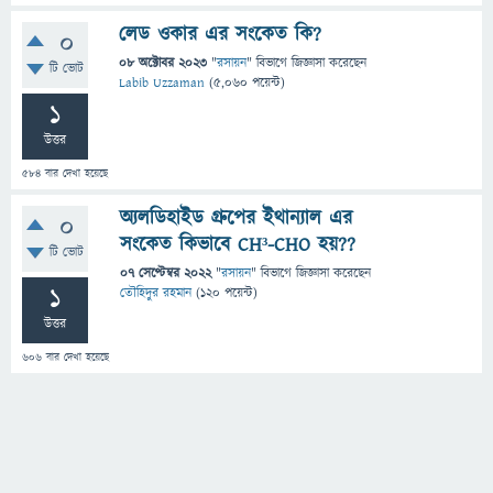
লেড ওকার এর সংকেত কি?
0
08 অক্টোবর 2023
"
রসায়ন
" বিভাগে
জিজ্ঞাসা
করেছেন
টি ভোট
Labib Uzzaman
(
5,060
পয়েন্ট)
1
উত্তর
584
বার দেখা হয়েছে
অ্যলডিহাইড গ্রুপের ইথান্যাল এর
0
সংকেত কিভাবে CH³-CHO হয়??
টি ভোট
07 সেপ্টেম্বর 2022
"
রসায়ন
" বিভাগে
জিজ্ঞাসা
করেছেন
1
তৌহিদুর রহমান
(
120
পয়েন্ট)
উত্তর
606
বার দেখা হয়েছে