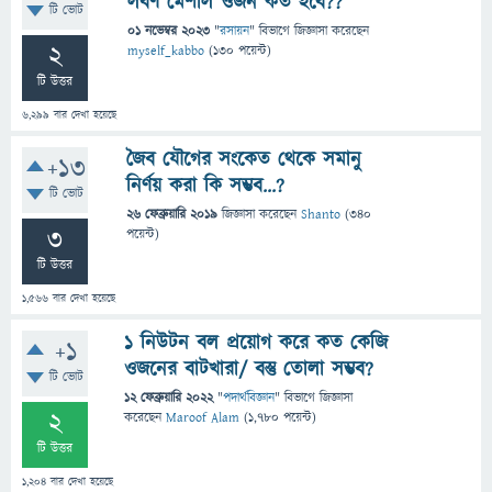
লবণ মেশাল ওজন কত হবে??
টি ভোট
01 নভেম্বর 2023
"
রসায়ন
" বিভাগে
জিজ্ঞাসা
করেছেন
2
myself_kabbo
(
130
পয়েন্ট)
টি উত্তর
6,299
বার দেখা হয়েছে
জৈব যৌগের সংকেত থেকে সমানু
+13
নির্ণয় করা কি সম্ভব...?
টি ভোট
26 ফেব্রুয়ারি 2019
জিজ্ঞাসা
করেছেন
Shanto
(
340
3
পয়েন্ট)
টি উত্তর
1,566
বার দেখা হয়েছে
1 নিউটন বল প্রয়োগ করে কত কেজি
+1
ওজনের বাটখারা/ বস্তু তোলা সম্ভব?
টি ভোট
12 ফেব্রুয়ারি 2022
"
পদার্থবিজ্ঞান
" বিভাগে
জিজ্ঞাসা
2
করেছেন
Maroof Alam
(
1,780
পয়েন্ট)
টি উত্তর
1,204
বার দেখা হয়েছে