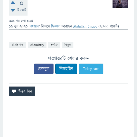
0
টি ভোট
339
বার দেখা হয়েছে
16 জুন 2023
"
রসায়ন
" বিভাগে
জিজ্ঞাসা
করেছেন
Abdullah Shuvo
(
7,700
পয়েন্ট)
রাসায়নিক
chemistry
#শক্তি
বিদ্যুৎ
প্রশ্নোত্তরটি শেয়ার করুন
ফেসবুক
লিঙ্কইডিন
Telegram