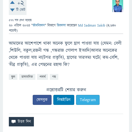
+2
টি ভোট
577
বার দেখা হয়েছে
20 এপ্রিল 2023
"
জীববিজ্ঞান
" বিভাগে
জিজ্ঞাসা
করেছেন
Md Sadman Sakib
(
4,640
পয়েন্ট)
আমাদের আশেপাশে থাকা অনেক ফুলে ঘ্রাণ পাওয়া যায় (যেমন: বেলী
,শিউলি, বকুল,রজনী গন্ধ ,গন্ধরাজ গোলাপ ইত্যাদি)আবার অনেকের
থেকে পাওয়া যায় না(টগর প্রভৃতি), ঘ্রাণের তারতম্য ঘটে( কম-বেশি,
তীব্র প্রভৃতি), এর পেছনের রহস্য কি?
ফুল
রাসায়নিক
পদার্থ
গন্ধ
প্রশ্নোত্তরটি শেয়ার করুন
ফেসবুক
লিঙ্কইডিন
Telegram