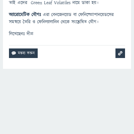
তাই এদের Green Leaf Volatiles নামে ডাকা হয়।
অ্যারোমেটিক যৌগঃ
এরা বেনজেনয়েড বা ফেনিল্প্রোপানয়েডসের
সমন্বয়ে তৈরি ও ফেনিল্যালানিন থেকে সংশ্লেষিত যৌগ।
লিখেছেনঃ দীপ্র