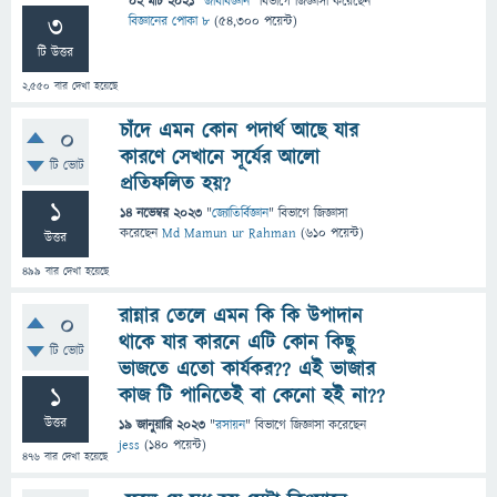
02 মার্চ 2021
"
জীববিজ্ঞান
" বিভাগে
জিজ্ঞাসা
করেছেন
3
বিজ্ঞানের পোকা ৮
(
54,300
পয়েন্ট)
টি উত্তর
2,550
বার দেখা হয়েছে
চাঁদে এমন কোন পদার্থ আছে যার
0
কারণে সেখানে সূর্যের আলো
টি ভোট
প্রতিফলিত হয়?
1
14 নভেম্বর 2023
"
জ্যোতির্বিজ্ঞান
" বিভাগে
জিজ্ঞাসা
করেছেন
Md Mamun ur Rahman
(
610
পয়েন্ট)
উত্তর
499
বার দেখা হয়েছে
রান্নার তেলে এমন কি কি উপাদান
0
থাকে যার কারনে এটি কোন কিছু
টি ভোট
ভাজতে এতো কার্যকর?? এই ভাজার
1
কাজ টি পানিতেই বা কেনো হই না??
উত্তর
19 জানুয়ারি 2023
"
রসায়ন
" বিভাগে
জিজ্ঞাসা
করেছেন
jess
(
140
পয়েন্ট)
476
বার দেখা হয়েছে