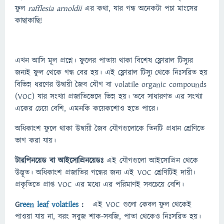
ফুল
rafflesia
arnoldii
এর কথা, যার গন্ধ অনেকটা পচা মাংসের
কাছাকাছি!
এখন আসি মূল প্রশ্নে। ফুলের পাতায় থাকা বিশেষ ফ্লোরাল টিস্যুর
জন্যই ফুল থেকে গন্ধ বের হয়। এই ফ্লোরাল টিস্যু থেকে নিঃসরিত হয়
বিভিন্ন ধরণের উদ্বায়ী জৈব যৌগ বা volatile organic compounds
(VOC) যার সংখ্যা প্রজাতিভেদে ভিন্ন হয়। তবে সাধারণত এর সংখ্যা
একের চেয়ে বেশি, এমনকি কয়েকশোও হতে পারে।
অধিকাংশ ফুলে থাকা উদ্বায়ী জৈব যৌগগুলোকে তিনটি প্রধান শ্রেণিতে
ভাগ করা যায়।
টারপিনয়েড বা আইসোপ্রিনয়েডঃ
এই যৌগগুলো আইসোপ্রিন থেকে
উদ্ভূত। অধিকাংশ প্রজাতির গন্ধের জন্য এই VOC শ্রেণিটিই দায়ী।
প্রকৃতিতে প্রাপ্ত VOC এর মধ্যে এর পরিমাণই সবচেয়ে বেশি।
G
reen leaf volatiles
:
এই VOC গুলো কেবল ফুল থেকেই
পাওয়া যায় না, বরং সবুজ শাক-সবজি, পাতা থেকেও নিঃসরিত হয়।