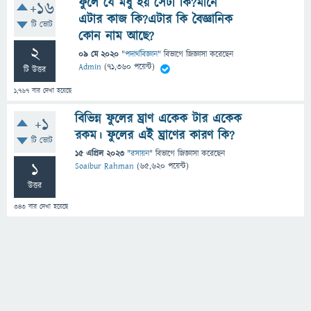
ফুলে যে মধু হয় সেটা কি?মানে
+16
এটার কাজ কি?এটার কি বৈজ্ঞানিক
টি ভোট
কোন নাম আছে?
2
09 মে 2020
"
পদার্থবিজ্ঞান
" বিভাগে
জিজ্ঞাসা
করেছেন
Admin
(
71,360
পয়েন্ট)
টি উত্তর
1,767
বার দেখা হয়েছে
বিভিন্ন ফুলের ঘ্রাণ একেক টার একেক
+1
রকম। ফুলের এই ঘ্রাণের কারণ কি?
টি ভোট
15 এপ্রিল 2023
"
রসায়ন
" বিভাগে
জিজ্ঞাসা
করেছেন
1
Soaibur Rahman
(
65,620
পয়েন্ট)
উত্তর
343
বার দেখা হয়েছে