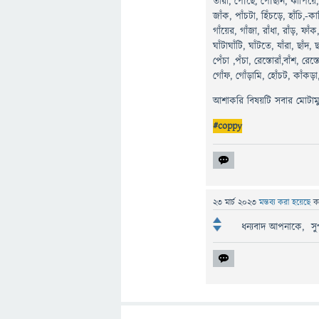
তাঁরা, পৌঁছে, পৌঁছান, ঝাঁপিয়ে, 
জাঁক, পাঁচটা, হিঁচড়ে, হাঁচি,-কাশ
গাঁয়ের, গাঁজা, রাঁধা, রাঁড়, ফাঁক,
ঘাঁটাঘাঁটি, ঘাঁটতে, যাঁরা, ছাঁদ
পেঁচা ,পঁচা, রেস্তোরাঁ,বাঁশ, রেস্
গোঁফ, গোঁড়ামি, হোঁচট, কাঁকড়া,
আশাকরি বিষয়টি সবার মোটামুট
#coppy
23 মার্চ 2023
মন্তব্য করা হয়েছে
ক
ধন্যবাদ আপনাকে, সুন