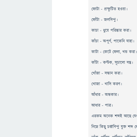
ফোটা - প্রস্ফুটিত হওয়া।
ফোঁটা - জলবিন্দু।
কাচা - ধুয়ে পরিষ্কার করা।
কাঁচা - অপূর্ণ, পাকেনি যাহা।
কাটা - কেটে ফেলা, খন্ড করা
কাঁটা - কণ্টক, সূচালো বস্তু।
খোঁজা - সন্ধান করা।
খোজা - খাসি করণ।
আঁধার - অন্ধকার।
আধার - পাত্র।
এরকম অনেক শব্দই আছে যেগুল
নিম্নে কিছু চন্দ্রবিন্দু যুক্ত শব্