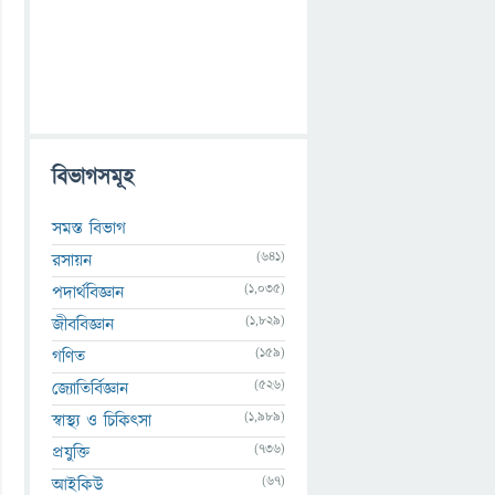
বিভাগসমূহ
সমস্ত বিভাগ
(641)
রসায়ন
(1,035)
পদার্থবিজ্ঞান
(1,829)
জীববিজ্ঞান
(159)
গণিত
(526)
জ্যোতির্বিজ্ঞান
(1,989)
স্বাস্থ্য ও চিকিৎসা
(736)
প্রযুক্তি
(67)
আইকিউ