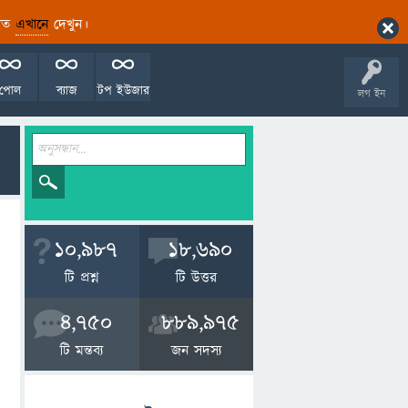
ারিত
এখানে
দেখুন।
পোল
ব্যাজ
টপ ইউজার
লগ ইন
10,987
18,690
টি প্রশ্ন
টি উত্তর
4,750
889,975
টি মন্তব্য
জন সদস্য