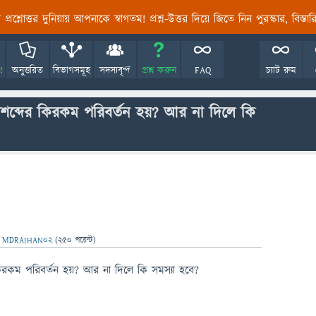
তির প্রশ্নোত্তর দুনিয়ায় আপনাকে স্বাগতম! প্রশ্ন-উত্তর দিয়ে জিতে নিন পুরস্কার, বিস্ত
!
অনুত্তরিত
বিভাগসমূহ
সদস্যবৃন্দ
প্রশ্ন করুন
FAQ
চ্যাট রুম
শব্দের কিরকম পরিবর্তন হয়? আর না দিলে কি
ন
MDRAIHAN02
(
250
পয়েন্ট)
িরকম পরিবর্তন হয়? আর না দিলে কি সমস্যা হবে?