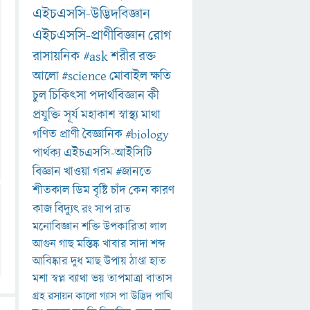
এইচএসসি-উদ্ভিদবিজ্ঞান
এইচএসসি-প্রাণীবিজ্ঞান
রোগ
রাসায়নিক
#ask
শরীর
রক্ত
আলো
#science
মোবাইল
ক্ষতি
চুল
চিকিৎসা
পদার্থবিজ্ঞান
কী
প্রযুক্তি
সূর্য
মহাকাশ
স্বাস্থ্য
মাথা
গণিত
প্রাণী
বৈজ্ঞানিক
#biology
পার্থক্য
এইচএসসি-আইসিটি
বিজ্ঞান
খাওয়া
গরম
#জানতে
শীতকাল
ডিম
বৃষ্টি
চাঁদ
কেন
কারণ
কাজ
বিদ্যুৎ
রং
সাপ
রাত
মনোবিজ্ঞান
শক্তি
উপকারিতা
লাল
আগুন
গাছ
মস্তিষ্ক
খাবার
সাদা
শব্দ
আবিষ্কার
দুধ
মাছ
উপায়
ঠাণ্ডা
হাত
মশা
স্বপ্ন
ব্যাথা
ভয়
তাপমাত্রা
বাতাস
গ্রহ
রসায়ন
কালো
গ্যাস
পা
উদ্ভিদ
পাখি