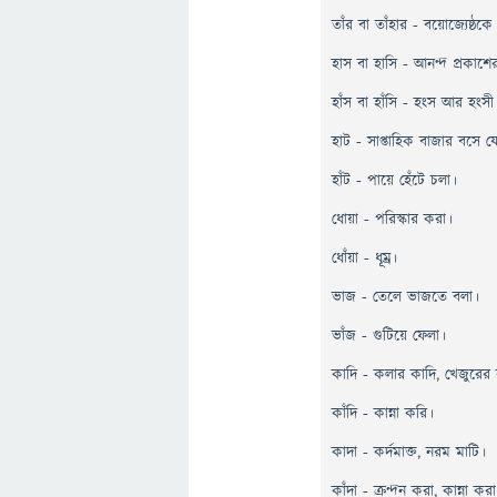
তাঁর বা তাঁহার - বয়োজ্যেষ্ঠকে
হাস বা হাসি - আনন্দ প্রকাশের
হাঁস বা হাঁসি - হংস আর হংসী
হাট - সাপ্তাহিক বাজার বসে য
হাঁট - পায়ে হেঁটে চলা।
ধোয়া - পরিস্কার করা।
ধোঁয়া - ধূম্র।
ভাজ - তেলে ভাজতে বলা।
ভাঁজ - গুটিয়ে ফেলা।
কাদি - কলার কাদি, খেজুরের 
কাঁদি - কান্না করি।
কাদা - কর্দমাক্ত, নরম মাটি।
কাঁদা - ক্রন্দন করা, কান্না কর