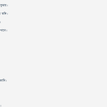
 বুঝায়।
 ভঙ্গি।
।
েখানে।
কাদি।
া।