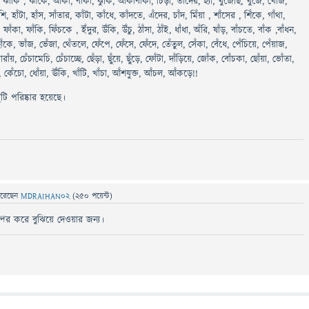
ঝাঁকি , ঝাঁকে, আঁকা, বাঁকা, ঝুঁকি, আঁকাবাঁকা, চিঁড়া, তাঁদের, হ্যাঁ, খুঁজেছি, খুঁজে, খোঁজ,
ি, হাঁটা, হাঁস, সাঁতার, কাঁটা, কাঁধে, কাঁদতে, এঁদের, চাঁদ, মিঁয়া , শাঁসের , শিঁকে, গাঁথা,
 ফাঁকা, ফাঁকি, ফিঁচকে , ইঁদুর, উঁকি, উঁচু, ঠাঁসা, ঠাঁই, ধাঁধা, অঁরি, ষাঁড়, বাঁচতে, বাঁক ,বাঁধন,
, ছাঁকে, ভাঁজ, ভেঁজা, থেঁতলে, ফেঁপে, ফেঁসে, ফেঁদে, তেঁতুল, সেঁকা, বেঁধে, পেঁচিয়ে, পেঁয়াজ,
তোরাঁয়, চেঁচামেচি, চেঁচাচ্ছে, ছেঁড়া, ছুঁয়ে, ছুঁড়ে, ফোঁটা, দাঁড়িয়ে, জোঁক, বোঁচকা, ছোঁয়া, ভোঁতা,
 কেঁচো, ধোঁয়া, ঊঁকি, খাঁটি, খাঁচা, আঁশযুক্ত, আঁচল, আঁকড়ে!!
ি পরিষ্কার হয়েছে।
রেছেন
MDRAIHAN02
(
250
পয়েন্ট)
্দর করে বুঝিয়ে দেওয়ার জন্য।