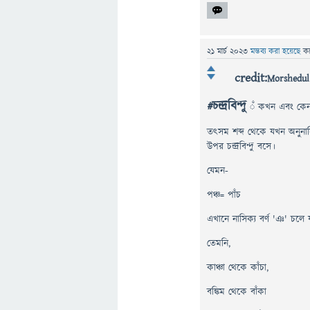
21 মার্চ 2023
মন্তব্য করা হয়েছে
ক
credit:
Morshedul
#চন্দ্রবিন্দু
ঁ কখন এবং কেন 
তৎসম শব্দ থেকে যখন অনুনাসিক
উপর চন্দ্রবিন্দু বসে।
যেমন-
পঞ্চ= পাঁচ
এখানে নাসিক্য বর্ণ 'ঞ' চলে য
তেমনি,
কাঞ্চা থেকে কাঁচা,
বঙ্কিম থেকে বাঁকা