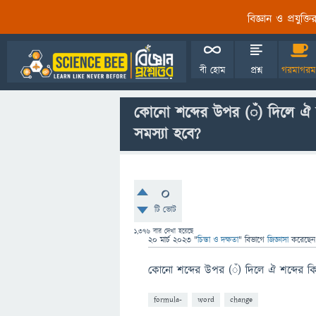
বিজ্ঞান ও প্রযুক্
বী হোম
প্রশ্ন
গরমাগরম
কোনো শব্দের উপর (ঁ) দিলে ঐ 
সমস্যা হবে?
0
টি ভোট
1,376
বার দেখা হয়েছে
20 মার্চ 2023
"
চিন্তা ও দক্ষতা
" বিভাগে
জিজ্ঞাসা
করেছে
কোনো শব্দের উপর (ঁ) দিলে ঐ শব্দের ক
formula-
word
change