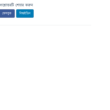
প্রশ্নোত্তরটি শেয়ার করুন
ফেসবুক
লিঙ্কইডিন