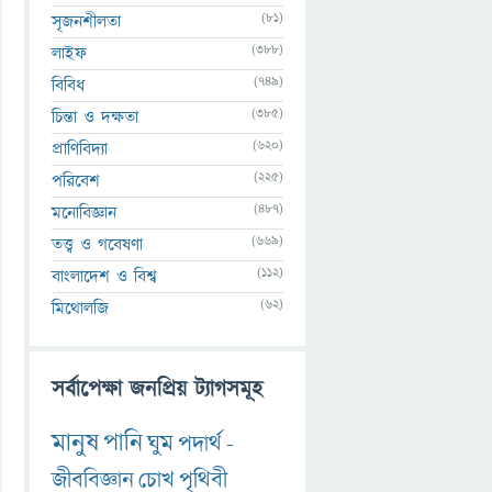
(81)
সৃজনশীলতা
(388)
লাইফ
(749)
বিবিধ
(385)
চিন্তা ও দক্ষতা
(620)
প্রাণিবিদ্যা
(225)
পরিবেশ
(487)
মনোবিজ্ঞান
(669)
তত্ত্ব ও গবেষণা
(112)
বাংলাদেশ ও বিশ্ব
(62)
মিথোলজি
সর্বাপেক্ষা জনপ্রিয় ট্যাগসমূহ
মানুষ
পানি
ঘুম
পদার্থ
-
জীববিজ্ঞান
চোখ
পৃথিবী