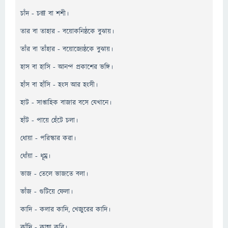
চাঁদ - চন্দ্র বা শশী।
তার বা তাহার - বয়োকনিষ্ঠকে বুঝায়।
তাঁর বা তাঁহার - বয়োজ্যেষ্ঠকে বুঝায়।
হাস বা হাসি - আনন্দ প্রকাশের ভঙ্গি।
হাঁস বা হাঁসি - হংস আর হংসী।
হাট - সাপ্তাহিক বাজার বসে যেখানে।
হাঁট - পায়ে হেঁটে চলা।
ধোয়া - পরিস্কার করা।
ধোঁয়া - ধূম্র।
ভাজ - তেলে ভাজতে বলা।
ভাঁজ - গুটিয়ে ফেলা।
কাদি - কলার কাদি, খেজুরের কাদি।
কাঁদি - কান্না করি।