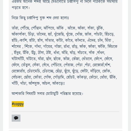
এরকম অনেক শব্দই আছে যেগুলোতে চন্দ্রবিন্দু না দিলে পাঠককে সমস্যায়
পড়তে হবে।
নিম্নে কিছু চন্দ্রবিন্দু যুক্ত শব্দ দেয়া হলোঃ
তাঁরা, পৌঁছে, পৌঁছান, ঝাঁপিয়ে, ঝাঁকি , ঝাঁকে, আঁকা, বাঁকা, ঝুঁকি,
আঁকাবাঁকা, চিঁড়া, তাঁদের, হ্যাঁ, খুঁজেছি, খুঁজে, খোঁজ, জাঁক, পাঁচটা, হিঁচড়ে,
হাঁচি,-কাশি, হাঁটা, হাঁস, সাঁতার, কাঁটা, কাঁধে, কাঁদতে, এঁদের, চাঁদ, মিঁয়া ,
শাঁসের , শিঁকে, গাঁথা, গাঁয়ের, গাঁজা, রাঁধা, রাঁড়, ফাঁক, ফাঁকা, ফাঁকি, ফিঁচকে
, ইঁদুর, উঁকি, উঁচু, ঠাঁসা, ঠাঁই, ধাঁধা, অঁরি, ষাঁড়, বাঁচতে, বাঁক ,বাঁধন,
ঘাঁটাঘাঁটি, ঘাঁটতে, যাঁরা, ছাঁদ, ছাঁকে, ভাঁজ, ভেঁজা, থেঁতলে, ফেঁপে, ফেঁসে,
ফেঁদে, তেঁতুল, সেঁকা, বেঁধে, পেঁচিয়ে, পেঁয়াজ, পেঁচা ,পঁচা, রেস্তোরাঁ,বাঁশ,
রেস্তোরাঁয়, চেঁচামেচি, চেঁচাচ্ছে, ছেঁড়া, ছুঁয়ে, ছুঁড়ে, ফোঁটা, দাঁড়িয়ে, জোঁক,
বোঁচকা, ছোঁয়া, ভোঁতা, গোঁফ, গোঁড়ামি, হোঁচট, কাঁকড়া, কেঁচো, ধোঁয়া, ঊঁকি,
খাঁটি, খাঁচা, আঁশযুক্ত, আঁচল, আঁকড়ে!!
আশাকরি বিষয়টি সবার মোটামুটি পরিষ্কার হয়েছে।
#coppy