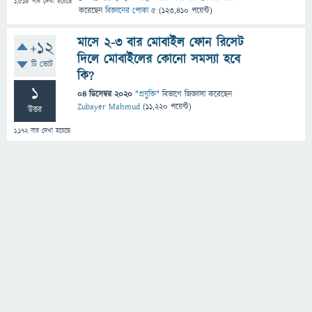
1,518
বার দেখা হয়েছে
করেছেন
বিজ্ঞানের পোকা ৫
(
123,410
পয়েন্ট)
মাসে ২-৩ বার মোবাইল ফোন রিসেট
+12
দিলে মোবাইলের কোনো ‌‌সমস্যা হবে
টি ভোট
কি?
1
04 ডিসেম্বর 2020
"
প্রযুক্তি
" বিভাগে
জিজ্ঞাসা
করেছেন
Zubayer Mahmud
(
11,220
পয়েন্ট)
উত্তর
1,172
বার দেখা হয়েছে