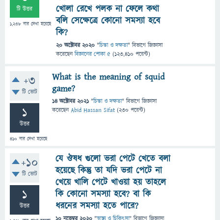
খোলা রেখে পলক না ফেলে কথা
টি উত্তর
বলি সেক্ষেত্রে কোনো সমস্যা হবে
1,238
বার দেখা হয়েছে
কি?
20 অক্টোবর 2020
"
চিন্তা ও দক্ষতা
" বিভাগে
জিজ্ঞাসা
করেছেন
বিজ্ঞানের পোকা ৫
(
123,410
পয়েন্ট)
What is the meaning of squid
+3
game?
টি ভোট
14 অক্টোবর 2021
"
চিন্তা ও দক্ষতা
" বিভাগে
জিজ্ঞাসা
1
করেছেন
Abid Hassan Sifat
(
230
পয়েন্ট)
উত্তর
410
বার দেখা হয়েছে
যে ঔষধ গুলো ভরা পেটে খেতে বলা
+10
হয়েছে কিন্তু তা যদি ভরা পেটে না
টি ভোট
খেয়ে খালি পেটে খাওয়া হয় তাহলে
1
কি কোনো সমস্যা হবে? বা কি
ধরনের সমস্যা হতে পারে?
উত্তর
10 নভেম্বর 2020
"
স্বাস্থ্য ও চিকিৎসা
" বিভাগে
জিজ্ঞাসা