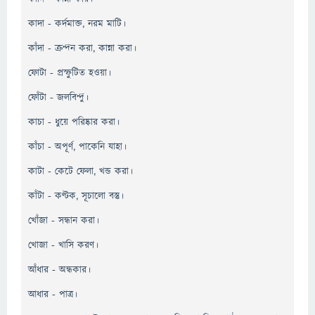
কাদা - কর্দমাক্ত, নরম মাটি।
কাঁদা - ক্রন্দন করা, কান্না করা।
ফোটা - প্রস্ফুটিত হওয়া।
ফোঁটা - জলবিন্দু।
কাচা - ধুয়ে পরিষ্কার করা।
কাঁচা - অপূর্ণ, পাকেনি যাহা।
কাটা - কেটে ফেলা, খন্ড করা।
কাঁটা - কণ্টক, সূচালো বস্তু।
খোঁজা - সন্ধান করা।
খোজা - খাসি করণ।
আঁধার - অন্ধকার।
আধার - পাত্র।