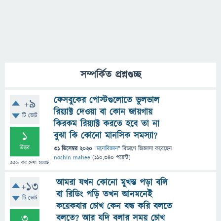
সম্পর্কিত প্রশ্নগুচ্ছ
ফেসবুকের পোস্টগুলোতে ভুলভাল
+9
রিয়্যাক্ট দেওয়া বা কোন জায়গায়
টি ভোট
কিরকম রিয়্যাক্ট করতে হবে তা না
1
বুঝা কি কোনো মানসিক সমস্যা?
উত্তর
31 ডিসেম্বর 2020
"
মনোবিজ্ঞান
" বিভাগে
জিজ্ঞাসা
করেছেন
noshin mahee
(
110,340
পয়েন্ট)
336
বার দেখা হয়েছে
আমরা যখন কোনো মুখস্ত পড়া বলি
+13
বা রিডিং পড়ি তখন আনমনেই
টি ভোট
কয়েকবার চোখ কেন বন্ধ করি বলতে
3
বলতে? আর যদি বলার সময় চোখ