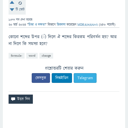
0
টি ভোট
1,377
বার দেখা হয়েছে
20 মার্চ 2023
"
চিন্তা ও দক্ষতা
" বিভাগে
জিজ্ঞাসা
করেছেন
MDRAIHAN02
(
250
পয়েন্ট)
কোনো শব্দের উপর (ঁ) দিলে ঐ শব্দের কিরকম পরিবর্তন হয়? আর
না দিলে কি সমস্যা হবে?
formula-
word
change
প্রশ্নোত্তরটি শেয়ার করুন
ফেসবুক
লিঙ্কইডিন
Telegram