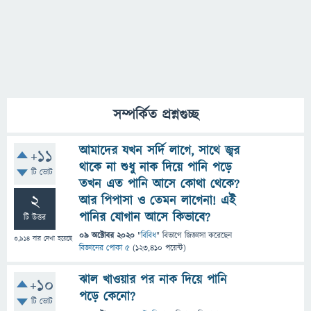
সম্পর্কিত প্রশ্নগুচ্ছ
আমাদের যখন সর্দি লাগে, সাথে জ্বর
+11
থাকে না শুধু নাক দিয়ে পানি পড়ে
টি ভোট
তখন এত পানি আসে কোথা থেকে?
2
আর পিপাসা ও তেমন লাগেনা! এই
পানির যোগান আসে কিভাবে?
টি উত্তর
09 অক্টোবর 2020
"
বিবিধ
" বিভাগে
জিজ্ঞাসা
করেছেন
3,914
বার দেখা হয়েছে
বিজ্ঞানের পোকা ৫
(
123,410
পয়েন্ট)
ঝাল খাওয়ার পর নাক দিয়ে পানি
+10
পড়ে কেনো?
টি ভোট