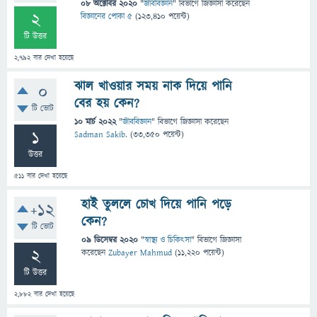
08 অক্টোবর 2020
"
জীববিজ্ঞান
" বিভাগে
জিজ্ঞাসা
করেছেন
2
বিজ্ঞানের পোকা ৫
(
123,410
পয়েন্ট)
টি উত্তর
2,792
বার দেখা হয়েছে
ঝাল খাওয়ার সময় নাক দিয়ে পানি
0
বের হয় কেন?
টি ভোট
10 মার্চ 2022
"
জীববিজ্ঞান
" বিভাগে
জিজ্ঞাসা
করেছেন
1
Sadman Sakib.
(
33,350
পয়েন্ট)
উত্তর
511
বার দেখা হয়েছে
হাই তুললে চোখ দিয়ে পানি পড়ে
+12
কেন?
টি ভোট
09 ডিসেম্বর 2020
"
স্বাস্থ্য ও চিকিৎসা
" বিভাগে
জিজ্ঞাসা
2
করেছেন
Zubayer Mahmud
(
11,220
পয়েন্ট)
টি উত্তর
2,882
বার দেখা হয়েছে