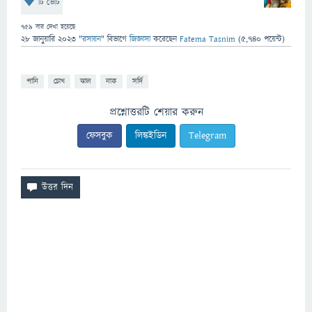
টি ভোট
759
বার দেখা হয়েছে
28 জানুয়ারি 2023
"
রসায়ন
" বিভাগে
জিজ্ঞাসা
করেছেন
Fatema Tasnim
(
5,740
পয়েন্ট)
পানি
চোখ
ঝাল
নাক
সর্দি
প্রশ্নোত্তরটি শেয়ার করুন
ফেসবুক
লিঙ্কইডিন
Telegram