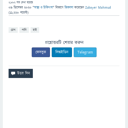
2,882
বার দেখা হয়েছে
09 ডিসেম্বর 2020
"
স্বাস্থ্য ও চিকিৎসা
" বিভাগে
জিজ্ঞাসা
করেছেন
Zubayer Mahmud
(
11,220
পয়েন্ট)
চোখ
পানি
হাই
প্রশ্নোত্তরটি শেয়ার করুন
ফেসবুক
লিঙ্কইডিন
Telegram