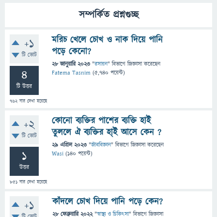
সম্পর্কিত প্রশ্নগুচ্ছ
মরিচ খেলে চোখ ও নাক দিয়ে পানি
+1
পড়ে কেনো?
টি ভোট
28 জানুয়ারি 2023
"
রসায়ন
" বিভাগে
জিজ্ঞাসা
করেছেন
4
Fatema Tasnim
(
5,740
পয়েন্ট)
টি উত্তর
762
বার দেখা হয়েছে
কোনো ব্যক্তির পাশের ব্যক্তি হাই
+2
তুললে ঐ ব্যক্তির হা্ই আসে কেন ?
টি ভোট
29 এপ্রিল 2023
"
জীববিজ্ঞান
" বিভাগে
জিজ্ঞাসা
করেছেন
1
Wasi
(
140
পয়েন্ট)
উত্তর
851
বার দেখা হয়েছে
কাঁদলে চোখ দিয়ে পানি পড়ে কেন?
+1
28 ফেব্রুয়ারি 2022
"
স্বাস্থ্য ও চিকিৎসা
" বিভাগে
জিজ্ঞাসা
টি ভোট