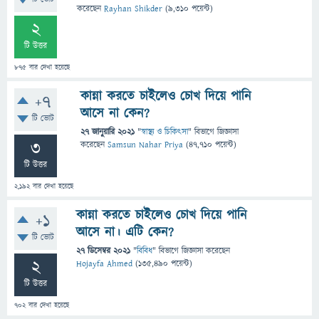
করেছেন
Rayhan Shikder
(
9,310
পয়েন্ট)
2
টি উত্তর
875
বার দেখা হয়েছে
কান্না করতে চাইলেও চোখ দিয়ে পানি
+7
আসে না কেন?
টি ভোট
27 জানুয়ারি 2021
"
স্বাস্থ্য ও চিকিৎসা
" বিভাগে
জিজ্ঞাসা
3
করেছেন
Samsun Nahar Priya
(
47,710
পয়েন্ট)
টি উত্তর
2,192
বার দেখা হয়েছে
কান্না করতে চাইলেও চোখ দিয়ে পানি
+1
আসে না। এটি কেন?
টি ভোট
27 ডিসেম্বর 2021
"
বিবিধ
" বিভাগে
জিজ্ঞাসা
করেছেন
2
Hojayfa Ahmed
(
135,490
পয়েন্ট)
টি উত্তর
702
বার দেখা হয়েছে