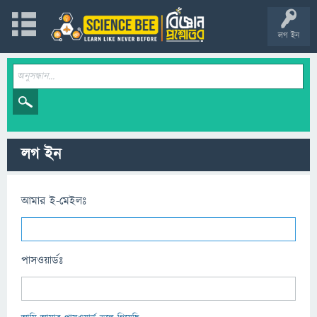
লগ ইন
লগ ইন
আমার ই-মেইলঃ
পাসওয়ার্ডঃ