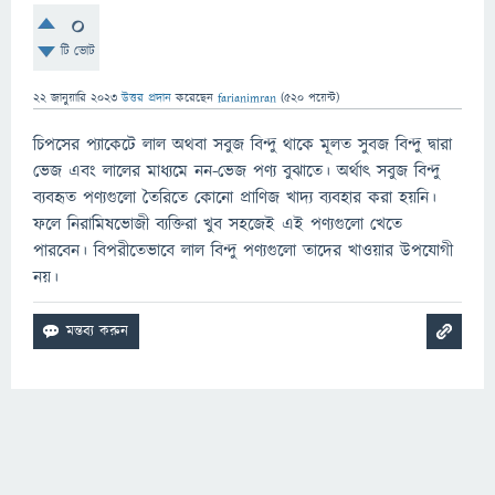
0
টি ভোট
22 জানুয়ারি 2023
উত্তর প্রদান
করেছেন
farianimran
(
520
পয়েন্ট)
চিপসের প্যাকেটে লাল অথবা সবুজ বিন্দু থাকে মূলত সুবজ বিন্দু দ্বারা
ভেজ এবং লালের মাধ্যমে নন-ভেজ পণ্য বুঝাতে। অর্থাৎ সবুজ বিন্দু
ব্যবহৃত পণ্যগুলো তৈরিতে কোনো প্রাণিজ খাদ্য ব্যবহার করা হয়নি।
ফলে নিরামিষভোজী ব্যক্তিরা খুব সহজেই এই পণ্যগুলো খেতে
পারবেন। বিপরীতেভাবে লাল বিন্দু পণ্যগুলো তাদের খাওয়ার উপযোগী
নয়।