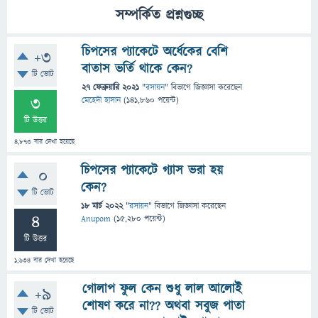
সম্পর্কিত প্রশ্নগুচ্ছ
চিপসের প্যাকেটে অর্ধেকের বেশি
+3
বাতাস ভর্তি থাকে কেন?
টি ভোট
27 ফেব্রুয়ারি 2021
"
রসায়ন
" বিভাগে
জিজ্ঞাসা
করেছেন
3
মেহেদী হাসান
(
141,860
পয়েন্ট)
টি উত্তর
4,873
বার দেখা হয়েছে
চিপসের প্যাকেটে গ্যাস ভরা হয়
0
কেন?
টি ভোট
18 মার্চ 2022
"
রসায়ন
" বিভাগে
জিজ্ঞাসা
করেছেন
4
Anupom
(
15,280
পয়েন্ট)
টি উত্তর
1,634
বার দেখা হয়েছে
গোলাপ ফুল কেন শুধু লাল আলোই
+9
শোষণ করে না?? অথবা সবুজ পাতা
টি ভোট