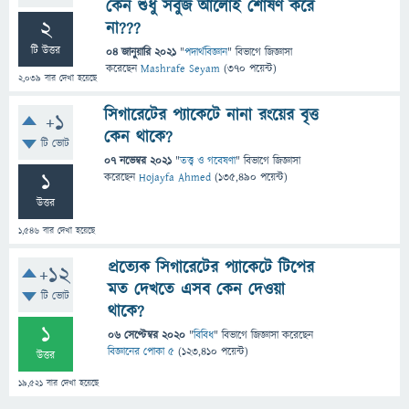
কেন শুধু সবুজ আলোই শোষণ করে
2
না???
টি উত্তর
04 জানুয়ারি 2021
"
পদার্থবিজ্ঞান
" বিভাগে
জিজ্ঞাসা
করেছেন
Mashrafe Seyam
(
370
পয়েন্ট)
2,039
বার দেখা হয়েছে
সিগারেটের প্যাকেটে নানা রংয়ের বৃত্ত
+1
কেন থাকে?
টি ভোট
07 নভেম্বর 2021
"
তত্ত্ব ও গবেষণা
" বিভাগে
জিজ্ঞাসা
1
করেছেন
Hojayfa Ahmed
(
135,490
পয়েন্ট)
উত্তর
1,546
বার দেখা হয়েছে
প্রত্যেক সিগারেটের প্যাকেটে টিপের
+12
মত দেখতে এসব কেন দেওয়া
টি ভোট
থাকে?
1
06 সেপ্টেম্বর 2020
"
বিবিধ
" বিভাগে
জিজ্ঞাসা
করেছেন
বিজ্ঞানের পোকা ৫
(
123,410
পয়েন্ট)
উত্তর
19,521
বার দেখা হয়েছে