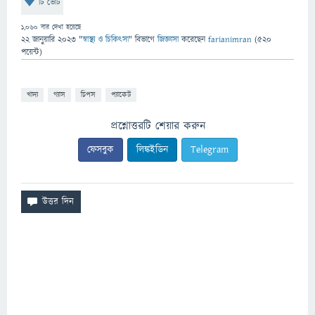
টি ভোট
1,060
বার দেখা হয়েছে
22 জানুয়ারি 2023
"
স্বাস্থ্য ও চিকিৎসা
" বিভাগে
জিজ্ঞাসা
করেছেন
farianimran
(
520
পয়েন্ট)
খাদ্য
গ্যাস
চিপস
প্যাকেট
প্রশ্নোত্তরটি শেয়ার করুন
ফেসবুক
লিঙ্কইডিন
Telegram