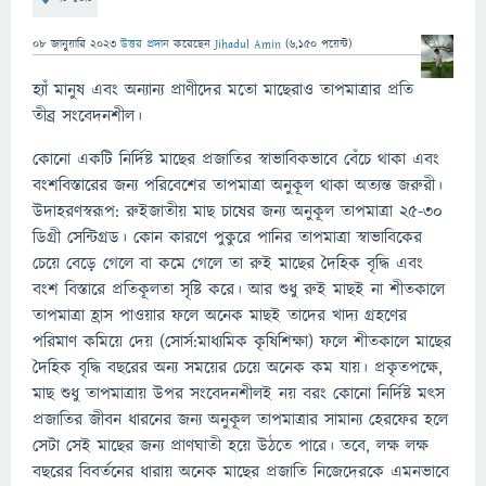
08 জানুয়ারি 2023
উত্তর প্রদান
করেছেন
Jihadul Amin
(
6,150
পয়েন্ট)
হ্যাঁ মানুষ এবং অন্যান্য প্রাণীদের মতো মাছেরাও তাপমাত্রার প্রতি
তীব্র সংবেদনশীল।
কোনো একটি নির্দিষ্ট মাছের প্রজাতির স্বাভাবিকভাবে বেঁচে থাকা এবং
বংশবিস্তারের জন্য পরিবেশের তাপমাত্রা অনুকূল থাকা অত্যন্ত জরুরী।
উদাহরণস্বরূপ: রুইজাতীয় মাছ চাষের জন্য অনুকূল তাপমাত্রা ২৫-৩০
ডিগ্রী সেন্টিগ্রড। কোন কারণে পুকুরে পানির তাপমাত্রা স্বাভাবিকের
চেয়ে বেড়ে গেলে বা কমে গেলে তা রুই মাছের দৈহিক বৃদ্ধি এবং
বংশ বিস্তারে প্রতিকূলতা সৃষ্টি করে। আর শুধু রুই মাছই না শীতকালে
তাপমাত্রা হ্রাস পাওয়ার ফলে অনেক মাছই তাদের খাদ্য গ্রহণের
পরিমাণ কমিয়ে দেয় (সোর্স:মাধ্যমিক কৃষিশিক্ষা) ফলে শীতকালে মাছের
দৈহিক বৃদ্ধি বছরের অন্য সময়ের চেয়ে অনেক কম যায়। প্রকৃতপক্ষে,
মাছ শুধু তাপমাত্রায় উপর সংবেদনশীলই নয় বরং কোনো নির্দিষ্ট মৎস
প্রজাতির জীবন ধারনের জন্য অনুকূল তাপমাত্রার সামান্য হেরফের হলে
সেটা সেই মাছের জন্য প্রাণঘাতী হয়ে উঠতে পারে। তবে, লক্ষ লক্ষ
বছরের বিবর্তনের ধারায় অনেক মাছের প্রজাতি নিজেদেরকে এমনভাবে