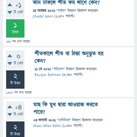
কান ঢাকলে শীত কম লাগে কেন?
+1
14 নভেম্বর 2022
"
লাইফ
" বিভাগে
জিজ্ঞাসা
করেছেন
টি ভোট
Jihadul Amin
(
6,150
পয়েন্ট)
1
উত্তর
616
বার দেখা হয়েছে
শীতকালে শীত বা ঠান্ডা অনূভুত হয়
0
কেন?
টি ভোট
11 মে 2022
"
পরিবেশ
" বিভাগে
জিজ্ঞাসা
করেছেন
2
Reyajur Rahman
(
9,290
পয়েন্ট)
টি উত্তর
1,166
বার দেখা হয়েছে
মাছ কি মুখ দ্বারা আওয়াজ করতে
+4
পারে?
টি ভোট
04 অগাস্ট 2021
"
প্রাণিবিদ্যা
" বিভাগে
জিজ্ঞাসা
করেছেন
2
Muaz Affan Rafin
(
1,630
পয়েন্ট)
টি উত্তর