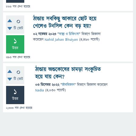
533
বার দেখা হয়েছে
ঠান্ডায় সবকিছু আকারে ছোট হয়ে
0
গেলেও টনসিল কেন বড় হয়?
টি ভোট
02 নভেম্বর 2023
"
স্বাস্থ্য ও চিকিৎসা
" বিভাগে
জিজ্ঞাসা
1
করেছেন
Nahid Jahan Bhuiyan
(
4,460
পয়েন্ট)
উত্তর
393
বার দেখা হয়েছে
ঠান্ডায় অন্ডকোষের চামড়া সংকুচিত
0
হয়ে যায় কেন?
টি ভোট
03 ডিসেম্বর 2022
"
জীববিজ্ঞান
" বিভাগে
জিজ্ঞাসা
করেছেন
1
Nadia
(
4,030
পয়েন্ট)
উত্তর
2,333
বার দেখা হয়েছে