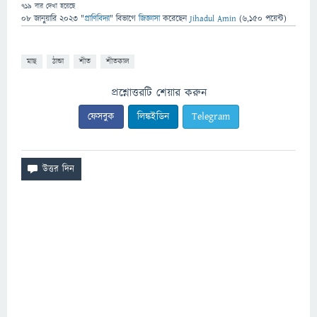
719
বার দেখা হয়েছে
08 জানুয়ারি 2023
"
প্রাণিবিদ্যা
" বিভাগে
জিজ্ঞাসা
করেছেন
Jihadul Amin
(
6,150
পয়েন্ট)
মাছ
ঠান্ডা
শীত
শীতকাল
প্রশ্নোত্তরটি শেয়ার করুন
ফেসবুক
লিঙ্কইডিন
Telegram