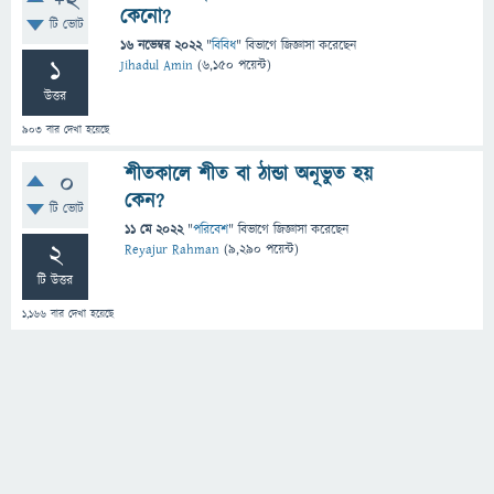
+2
কেনো?
টি ভোট
16 নভেম্বর 2022
"
বিবিধ
" বিভাগে
জিজ্ঞাসা
করেছেন
1
Jihadul Amin
(
6,150
পয়েন্ট)
উত্তর
903
বার দেখা হয়েছে
শীতকালে শীত বা ঠান্ডা অনূভুত হয়
0
কেন?
টি ভোট
11 মে 2022
"
পরিবেশ
" বিভাগে
জিজ্ঞাসা
করেছেন
2
Reyajur Rahman
(
9,290
পয়েন্ট)
টি উত্তর
1,166
বার দেখা হয়েছে