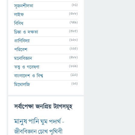
(81)
সৃজনশীলতা
(388)
লাইফ
(749)
বিবিধ
(385)
চিন্তা ও দক্ষতা
(620)
প্রাণিবিদ্যা
(225)
পরিবেশ
(488)
মনোবিজ্ঞান
(669)
তত্ত্ব ও গবেষণা
(112)
বাংলাদেশ ও বিশ্ব
(62)
মিথোলজি
সর্বাপেক্ষা জনপ্রিয় ট্যাগসমূহ
মানুষ
পানি
ঘুম
পদার্থ
-
জীববিজ্ঞান
চোখ
পৃথিবী