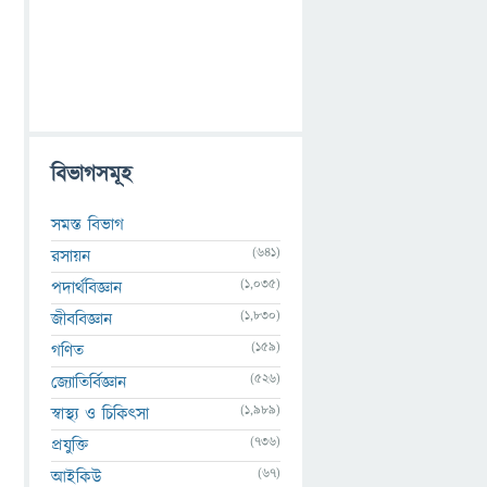
বিভাগসমূহ
সমস্ত বিভাগ
(641)
রসায়ন
(1,035)
পদার্থবিজ্ঞান
(1,830)
জীববিজ্ঞান
(159)
গণিত
(526)
জ্যোতির্বিজ্ঞান
(1,989)
স্বাস্থ্য ও চিকিৎসা
(736)
প্রযুক্তি
(67)
আইকিউ