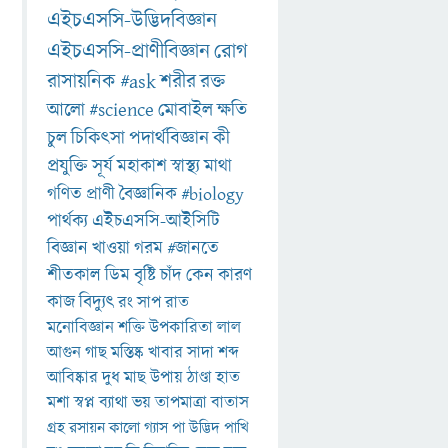
এইচএসসি-উদ্ভিদবিজ্ঞান
এইচএসসি-প্রাণীবিজ্ঞান
রোগ
রাসায়নিক
#ask
শরীর
রক্ত
আলো
#science
মোবাইল
ক্ষতি
চুল
চিকিৎসা
পদার্থবিজ্ঞান
কী
প্রযুক্তি
সূর্য
মহাকাশ
স্বাস্থ্য
মাথা
গণিত
প্রাণী
বৈজ্ঞানিক
#biology
পার্থক্য
এইচএসসি-আইসিটি
বিজ্ঞান
খাওয়া
গরম
#জানতে
শীতকাল
ডিম
বৃষ্টি
চাঁদ
কেন
কারণ
কাজ
বিদ্যুৎ
রং
সাপ
রাত
মনোবিজ্ঞান
শক্তি
উপকারিতা
লাল
আগুন
গাছ
মস্তিষ্ক
খাবার
সাদা
শব্দ
আবিষ্কার
দুধ
মাছ
উপায়
ঠাণ্ডা
হাত
মশা
স্বপ্ন
ব্যাথা
ভয়
তাপমাত্রা
বাতাস
গ্রহ
রসায়ন
কালো
গ্যাস
পা
উদ্ভিদ
পাখি