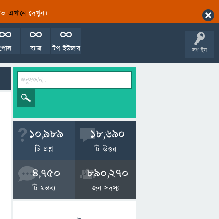
ারিত
এখানে
দেখুন।
পোল
ব্যাজ
টপ ইউজার
লগ ইন
10,989
18,690
টি প্রশ্ন
টি উত্তর
4,750
890,270
টি মন্তব্য
জন সদস্য