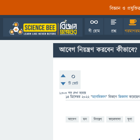
বিজ্ঞান ও প্রযুক্
বী হোম
প্রশ্ন
গরমাগরম
আবেগ নিয়ন্ত্রণ করবেন কীভাবে?
0
টি ভোট
1,303
বার দেখা হয়েছে
14 ডিসেম্বর 2022
"
মনোবিজ্ঞান
" বিভাগে
জিজ্ঞাসা
করেছে
আবেগ
মন
নিয়ন্ত্রণ
ভালোবাসা
ঘৃণা