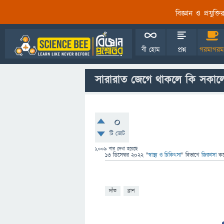
বিজ্ঞান ও প্রযুক্
বী হোম
প্রশ্ন
গরমাগরম
সারারাত জেগে থাকলে কি সকালে
0
টি ভোট
1,009
বার দেখা হয়েছে
13 ডিসেম্বর 2022
"
স্বাস্থ্য ও চিকিৎসা
" বিভাগে
জিজ্ঞাসা
ক
দাঁত
ব্রাশ