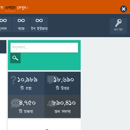
ারিত
এখানে
দেখুন।
পোল
ব্যাজ
টপ ইউজার
লগ ইন
10,989
18,690
টি প্রশ্ন
টি উত্তর
4,750
890,410
টি মন্তব্য
জন সদস্য