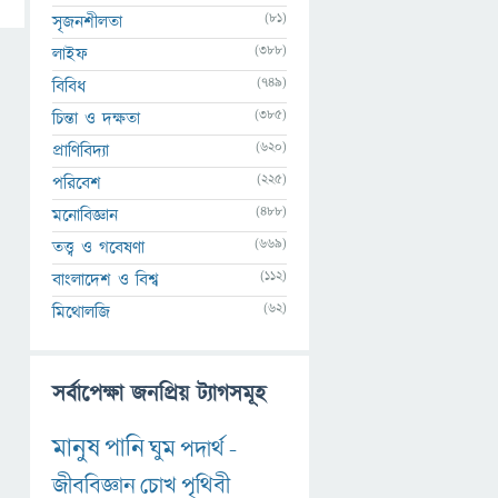
(81)
সৃজনশীলতা
(388)
লাইফ
(749)
বিবিধ
(385)
চিন্তা ও দক্ষতা
(620)
প্রাণিবিদ্যা
(225)
পরিবেশ
(488)
মনোবিজ্ঞান
(669)
তত্ত্ব ও গবেষণা
(112)
বাংলাদেশ ও বিশ্ব
(62)
মিথোলজি
সর্বাপেক্ষা জনপ্রিয় ট্যাগসমূহ
মানুষ
পানি
ঘুম
পদার্থ
-
জীববিজ্ঞান
চোখ
পৃথিবী