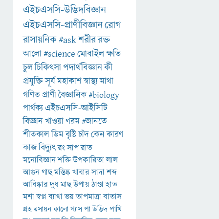
এইচএসসি-উদ্ভিদবিজ্ঞান
এইচএসসি-প্রাণীবিজ্ঞান
রোগ
রাসায়নিক
#ask
শরীর
রক্ত
আলো
#science
মোবাইল
ক্ষতি
চুল
চিকিৎসা
পদার্থবিজ্ঞান
কী
প্রযুক্তি
সূর্য
মহাকাশ
স্বাস্থ্য
মাথা
গণিত
প্রাণী
বৈজ্ঞানিক
#biology
পার্থক্য
এইচএসসি-আইসিটি
বিজ্ঞান
খাওয়া
গরম
#জানতে
শীতকাল
ডিম
বৃষ্টি
চাঁদ
কেন
কারণ
কাজ
বিদ্যুৎ
রং
সাপ
রাত
মনোবিজ্ঞান
শক্তি
উপকারিতা
লাল
আগুন
গাছ
মস্তিষ্ক
খাবার
সাদা
শব্দ
আবিষ্কার
দুধ
মাছ
উপায়
ঠাণ্ডা
হাত
মশা
স্বপ্ন
ব্যাথা
ভয়
তাপমাত্রা
বাতাস
গ্রহ
রসায়ন
কালো
গ্যাস
পা
উদ্ভিদ
পাখি