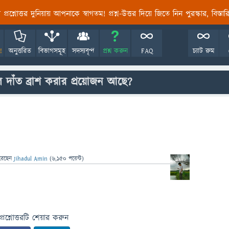
তির প্রশ্নোত্তর দুনিয়ায় আপনাকে স্বাগতম! প্রশ্ন-উত্তর দিয়ে জিতে নিন পুরস্কার, বিস্ত
!
অনুত্তরিত
বিভাগসমূহ
সদস্যবৃন্দ
প্রশ্ন করুন
FAQ
চ্যাট রুম
 দাঁত ব্রাশ করার প্রয়োজন আছে?
রেছেন
Jihadul Amin
(
6,150
পয়েন্ট)
প্রশ্নোত্তরটি শেয়ার করুন