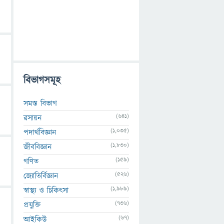
বিভাগসমূহ
সমস্ত বিভাগ
(641)
রসায়ন
(1,035)
পদার্থবিজ্ঞান
(1,830)
জীববিজ্ঞান
(159)
গণিত
(526)
জ্যোতির্বিজ্ঞান
(1,989)
স্বাস্থ্য ও চিকিৎসা
(736)
প্রযুক্তি
(67)
আইকিউ