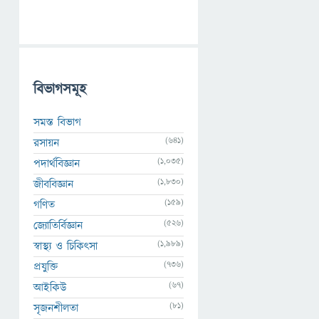
বিভাগসমূহ
সমস্ত বিভাগ
(641)
রসায়ন
(1,035)
পদার্থবিজ্ঞান
(1,830)
জীববিজ্ঞান
(159)
গণিত
(526)
জ্যোতির্বিজ্ঞান
(1,989)
স্বাস্থ্য ও চিকিৎসা
(736)
প্রযুক্তি
(67)
আইকিউ
(81)
সৃজনশীলতা