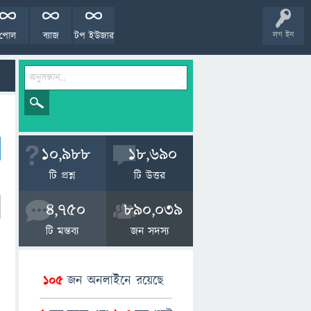
পোল
ব্যাজ
টপ ইউজার
লগ ইন
10,988
18,690
টি প্রশ্ন
টি উত্তর
4,750
890,039
টি মন্তব্য
জন সদস্য
105
জন অনলাইনে রয়েছে