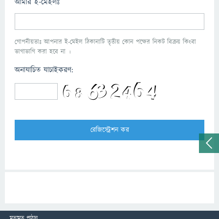
আমার ই-মেইলঃ
গোপনীয়তাঃ আপনার ই-মেইল ঠিকানাটি তৃতীয় কোন পক্ষের নিকট বিক্রয় কিংবা
ভাগাভাগি করা হবে না ।
অনাযাচিত যাচাইকরণ:
মতামত পাঠান