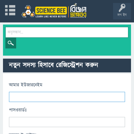
লগ ইন
নতুন সদস্য হিসাবে রেজিস্ট্রেশন করুন
আমার ইউজারনেইম
পাসওয়ার্ডঃ