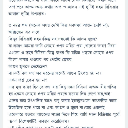
উত্তেজিত করতে না পারি তাহলে আগুন দেখব কিভাবে? অর্থাৎ আগে
তাপ পরে আগুন।অন্য কথায় তাপ ও আগুন এই দুটিই দহন বিক্রিয়ার
আলাদা দুটিই উপজাত।
৩ নম্বর শব্দ (অনেক সময় দেখি কিন্তু সবসময় আগুন দেখি না):
অক্সিজেন এর সাথে
কিছুর বিক্রিয়াই দহন।কিন্তু সব দহনেই কি আগুন জ্বলে?
না।কারণ আমরা জানি লোহার ওপর মরিচা পরা ,খাদ্যের জারণ ক্রিয়া
এগুলো ও দহন বিক্রিয়া।কিন্তু কখন কি মরিচা পড়তে লোহার ওপর
কিংবা খাবার খাওয়ার পর পেটের ভেতর
আগুন জ্বলতে দেখেছেন?
না।তাই বলা যায় সব দহনের ফলেই আগুন উৎপন্ন হয় না।
এখন প্রশ্ন ,কেন হয় না?
এর মুল কারণ হিসাবে বলা যায় কিছু দহন বিক্রিয়া অত্যন্ত ধীর গতির
হয়।যেমন লোহার ওপর মরিচা পরতে কয়েক দিন লেগে যায়,তাই
এদের দ্বারা উৎপাদিত তাপে বায়ু কনার ইলেক্ট্রনগুলো তাৎক্ষনিক ভাবে
উত্তেজিত হতে পারে না এবং আগুন ও জ্বলে না।আর এজন্যই
একেবারে শুরুতে আগুনের সংজ্ঞা দিতে গিয়ে আমি দহন বিক্রিয়ার পূর্বে
‘দ্রুত' বিশেষণটিই ব্যবহার করেছিলাম।