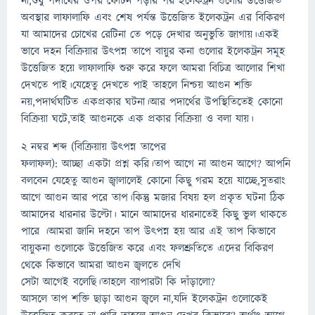
না,শুধু পদার্থের ওপর ফোটন পড়ার পর ইলেকট্রন গুলোর উত্তেজিত
অবস্থার লাফালাফি এবং শেষ পর্যন্ত উত্তেজিত ইলেকট্রন এর বিকিরণ
যা আমাদের চোখের রেটিনা তে পড়ে দেখার অনুভুতি জাগায়।একই
ভাবে দহন বিক্রিয়ার উৎপন্ন তাপে বায়ুর কনা গুলোর ইলেকট্রন সমূহ
উত্তেজিত হয়ে লাফালাফি শুরু করে ফলে আমরা বিচিত্র আলোর শিখা
দেখতে পাই।যেহেতু দেখতে পাই তাহলে নিশ্চয় আগুন শক্তি
নয়,পদার্থঘটিত একপ্রকার ঘটনা।আর পদার্থের উপস্থিতিতেই কোনো
বিক্রিয়া ঘটে,তাই আগুনকে এক প্রকার বিক্রিয়া ও বলা যায়।
২ নম্বর শব্দ (বিক্রিয়ায় উৎপন্ন তাপের
ফলাফল): আচ্ছা একটা প্রশ্ন করি।তাপ আগে না আগুন আগে? আপনি
বলবেন যেহেতু আগুন জ্বালালেই কোনো কিছু গরম হয়ে যাচ্ছে,সুতরাং
আগে আগুন আর পরে তাপ।কিন্তু মজার বিষয় হল প্রকৃত ঘটনা ঠিক
আমাদের ধারনার উল্টো। মানে আমাদের ধারনাতেই কিছু ভুল থাকতে
পারে ।আমরা জানি দহনে তাপ উৎপন্ন হয় আর এই তাপ কিভাবে
বায়ুকনা গুলোকে উত্তেজিত করে এবং ফলশ্রুতিতে এদের বিকিরণ
থেকে কিভাবে আমরা আগুন জ্বলতে দেখি
সেটা আগেই বলেছি।তাহলে ব্যাপারটা কি দাঁড়ালো?
আসলে তাপ শক্তি ছাড়া আগুন জ্বলে না,যদি ইলেকট্রন গুলোকেই