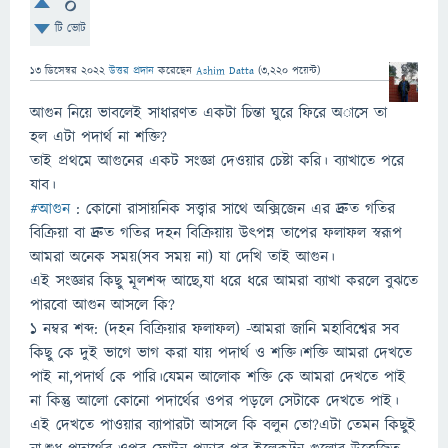
0
টি ভোট
13 ডিসেম্বর 2022
উত্তর প্রদান
করেছেন
Ashim Datta
(
3,220
পয়েন্ট)
আগুন নিয়ে ভাবলেই সাধারণত একটা চিন্তা ঘুরে ফিরে অাসে তা
হল এটা পদার্থ না শক্তি?
তাই প্রথমে আগুনের একট সংজ্ঞা দেওয়ার চেষ্টা করি। ব্যাখাতে পরে
যাব।
#আগুন
: কোনো রাসায়নিক সত্ত্বার সাথে অক্সিজেন এর দ্রুত গতির
বিক্রিয়া বা দ্রুত গতির দহন বিক্রিয়ায় উৎপন্ন তাপের ফলাফল স্বরূপ
আমরা অনেক সময়(সব সময় না) যা দেখি তাই আগুন।
এই সংজ্ঞার কিছু মূলশব্দ আছে,যা ধরে ধরে আমরা ব্যাখা করলে বুঝতে
পারবো আগুন আসলে কি?
১ নম্বর শব্দ: (দহন বিক্রিয়ার ফলাফল) -আমরা জানি মহাবিশ্বের সব
কিছু কে দুই ভাগে ভাগ করা যায় পদার্থ ও শক্তি।শক্তি আমরা দেখতে
পাই না,পদার্থ কে পারি।যেমন আলোক শক্তি কে আমরা দেখতে পাই
না কিন্তু আলো কোনো পদার্থের ওপর পড়লে সেটাকে দেখতে পাই।
এই দেখতে পাওয়ার ব্যাপারটা আসলে কি বলুন তো?এটা তেমন কিছুই