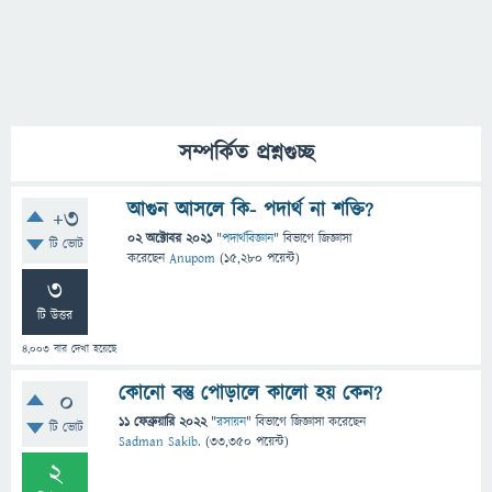
সম্পর্কিত প্রশ্নগুচ্ছ
আগুন আসলে কি- পদার্থ না শক্তি?
+3
02 অক্টোবর 2021
"
পদার্থবিজ্ঞান
" বিভাগে
জিজ্ঞাসা
টি ভোট
করেছেন
Anupom
(
15,280
পয়েন্ট)
3
টি উত্তর
4,003
বার দেখা হয়েছে
কোনো বস্তু পোড়ালে কালো হয় কেন?
0
11 ফেব্রুয়ারি 2022
"
রসায়ন
" বিভাগে
জিজ্ঞাসা
করেছেন
টি ভোট
Sadman Sakib.
(
33,350
পয়েন্ট)
2