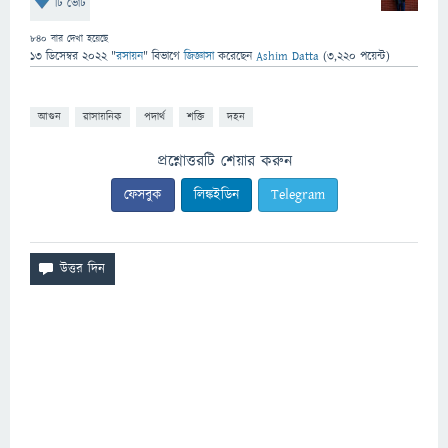
টি ভোট
840
বার দেখা হয়েছে
13 ডিসেম্বর 2022
"
রসায়ন
" বিভাগে
জিজ্ঞাসা
করেছেন
Ashim Datta
(
3,220
পয়েন্ট)
আগুন
রাসায়নিক
পদার্থ
শক্তি
দহন
প্রশ্নোত্তরটি শেয়ার করুন
ফেসবুক
লিঙ্কইডিন
Telegram