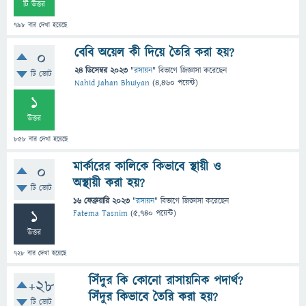
টি উত্তর
798
বার দেখা হয়েছে
বেবি অয়েল কী দিয়ে তৈরি করা হয়?
0
24 ডিসেম্বর 2023
"
রসায়ন
" বিভাগে
জিজ্ঞাসা
করেছেন
টি ভোট
Nahid Jahan Bhuiyan
(
4,460
পয়েন্ট)
1
উত্তর
858
বার দেখা হয়েছে
মার্কারের কালিকে কিভাবে স্থায়ী ও
0
অস্থায়ী করা হয়?
টি ভোট
16 ফেব্রুয়ারি 2023
"
রসায়ন
" বিভাগে
জিজ্ঞাসা
করেছেন
1
Fatema Tasnim
(
5,740
পয়েন্ট)
উত্তর
728
বার দেখা হয়েছে
সিঁদুর কি কোনো রাসায়নিক পদার্থ?
+28
সিঁদুর কিভাবে তৈরি করা হয়?
টি ভোট