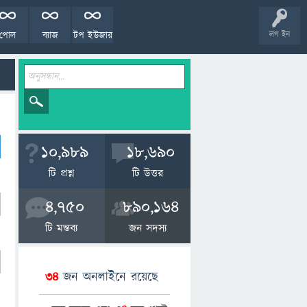
পোল
ব্যাজ
টপ ইউজার
লগ ইন
10,989
18,690
টি প্রশ্ন
টি উত্তর
4,750
890,164
টি মন্তব্য
জন সদস্য
34
জন অনলাইনে রয়েছে