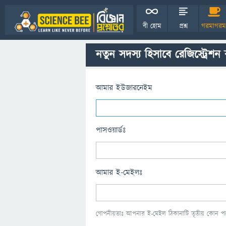
বী হোম
প্রশ্ন
গরমাগরম
নতুন সদস্য হিসাবে রেজিস্ট্রেশন
আমার ইউজারনেইম
পাসওয়ার্ডঃ
আমার ই-মেইলঃ
গোপনীয়তাঃ আপনার ই-মেইল ঠিকানাটি তৃতীয় কোন পক্ষ