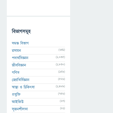
বিভাগসমূহ
সমস্ত বিভাগ
(641)
রসায়ন
(1,035)
পদার্থবিজ্ঞান
(1,830)
জীববিজ্ঞান
(159)
গণিত
(526)
জ্যোতির্বিজ্ঞান
(1,989)
স্বাস্থ্য ও চিকিৎসা
(736)
প্রযুক্তি
(67)
আইকিউ
(81)
সৃজনশীলতা