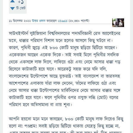
+1
টি ভোট
11 ডিসেম্বর 2022
উত্তর প্রদান
করেছেন
Ubaeid
(
28,340
পয়েন্ট)
সাউথইস্টার্ন লুইজিয়ানা বিশ্ববিদ্যলয়ের পদার্থবিজ্ঞানী রেত অ্যালেইনের
মতে, ধাক্কার পরিমাণ বিশাল মনে হলেও আসলে কিছু ঘটবে না।
কারণ, পৃথিবী জুড়ে এই ৮০০ কোটি মানুষ ছড়িয়ে ছিটিয়ে আছেন।
একেকজন আছেন একেক দিকে। তাই সবাই মিলে পৃথিবীর সবদিক
থেকে একসঙ্গে লাফ দিলে, লাফিয়ে ওঠা এবং নেমে আসার ধাক্কা গড়
হিসেবে কাটাকাটি হয়ে যাবে। আরেকটু সহজ করে যদি বলি,
বাংলাদেশের উল্টোপাশে আছে যুক্তরাষ্ট্র। তাই বাংলাদেশ বা ভারতসহ
আশেপাশের এলাকায় যাঁরা লাফ দেবেন, তাঁদের লাফিয়ে ওঠা এবং
নেমে আসার ধাক্কা উল্টোপাশের মার্কিনিদের নেমে আসার ধাক্কার সঙ্গে
কাটাকাটি হয়ে যাবে। ফলে পৃথিবীর ওপর প্রযুক্ত লব্ধি (মোট) বলের
পরিমাণ হবে অতিসামান্য বা প্রায় শূন্য।
আপনি হয়তো মনে মনে ভাবছেন, ৮০০ কোটি মানুষ লাফ দিয়েও কিছু
হলো না! পণ্ডশ্রম! সবাই ছড়িয়ে ছিটিয়ে থাকায় যেহেতু কিছু হচ্ছে না,