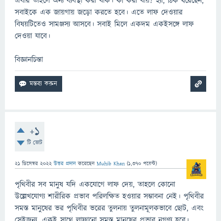
এবার তাহলে অন্য ব্যবস্থা করা যাক। কী করা যায়? হ্যাঁ, ঠিক ধরেছেন,
সবাইকে এক জায়গায় জড়ো করতে হবে। এতে লাফ দেওয়ার
বিষয়টিতেও সামঞ্জস্য আসবে। সবাই মিলে একদম একইসঙ্গে লাফ
দেওয়া যাবে।
বিজ্ঞানচিন্তা
+1
টি ভোট
21 ডিসেম্বর 2022
উত্তর প্রদান
করেছেন
Muhib Khan
(
1,370
পয়েন্ট)
পৃথিবীর সব মানুষ যদি একযোগে লাফ দেয়, তাহলে কোনো
উল্লেখযোগ্য শারীরিক প্রভাব পরিলক্ষিত হওয়ার সম্ভাবনা নেই। পৃথিবীর
সমস্ত মানুষের ভর পৃথিবীর ভরের তুলনায় তুলনামূলকভাবে ছোট, এবং
সেইজন্য, একই সাথে লাফানো সমস্ত মানুষের প্রভাব নগণ্য হবে।