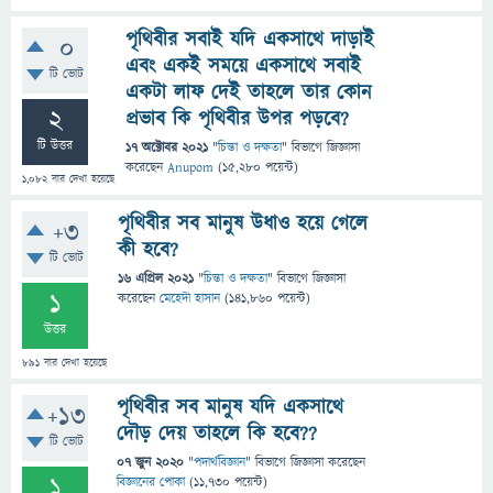
পৃথিবীর সবাই যদি একসাথে দাড়াই
0
এবং একই সময়ে একসাথে সবাই
টি ভোট
একটা লাফ দেই তাহলে তার কোন
2
প্রভাব কি পৃথিবীর উপর পড়বে?
টি উত্তর
17 অক্টোবর 2021
"
চিন্তা ও দক্ষতা
" বিভাগে
জিজ্ঞাসা
করেছেন
Anupom
(
15,280
পয়েন্ট)
1,082
বার দেখা হয়েছে
পৃথিবীর সব মানুষ উধাও হয়ে গেলে
+3
কী হবে?
টি ভোট
16 এপ্রিল 2021
"
চিন্তা ও দক্ষতা
" বিভাগে
জিজ্ঞাসা
1
করেছেন
মেহেদী হাসান
(
141,860
পয়েন্ট)
উত্তর
891
বার দেখা হয়েছে
পৃথিবীর সব মানুষ যদি একসাথে
+13
দৌড় দেয় তাহলে কি হবে??
টি ভোট
07 জুন 2020
"
পদার্থবিজ্ঞান
" বিভাগে
জিজ্ঞাসা
করেছেন
1
বিজ্ঞানের পোকা
(
11,730
পয়েন্ট)