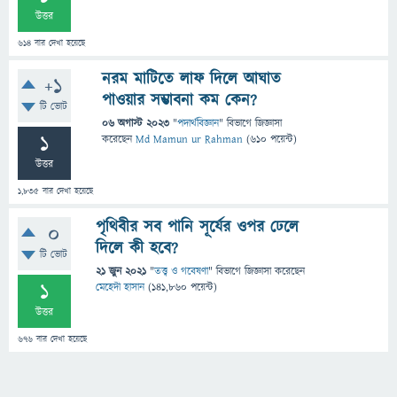
উত্তর
614
বার দেখা হয়েছে
নরম মাটিতে লাফ দিলে আঘাত
+1
পাওয়ার সম্ভাবনা কম কেন?
টি ভোট
06 অগাস্ট 2023
"
পদার্থবিজ্ঞান
" বিভাগে
জিজ্ঞাসা
1
করেছেন
Md Mamun ur Rahman
(
610
পয়েন্ট)
উত্তর
1,835
বার দেখা হয়েছে
পৃথিবীর সব পানি সূর্যের ওপর ঢেলে
0
দিলে কী হবে?
টি ভোট
21 জুন 2021
"
তত্ত্ব ও গবেষণা
" বিভাগে
জিজ্ঞাসা
করেছেন
1
মেহেদী হাসান
(
141,860
পয়েন্ট)
উত্তর
676
বার দেখা হয়েছে