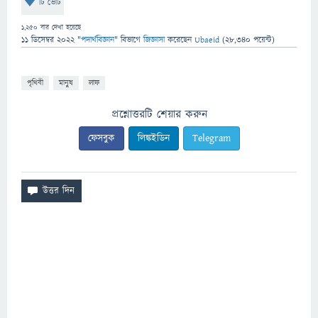
টি ভোট
1,250
বার দেখা হয়েছে
11 ডিসেম্বর 2022
"
পদার্থবিজ্ঞান
" বিভাগে
জিজ্ঞাসা
করেছেন
Ubaeid
(
28,340
পয়েন্ট)
পৃথিবী
মানুষ
লাফ
প্রশ্নোত্তরটি শেয়ার করুন
ফেসবুক
লিঙ্কইডিন
Telegram