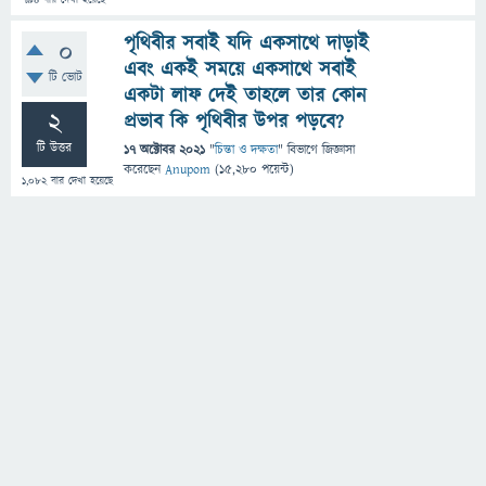
794
বার দেখা হয়েছে
পৃথিবীর সবাই যদি একসাথে দাড়াই
0
এবং একই সময়ে একসাথে সবাই
টি ভোট
একটা লাফ দেই তাহলে তার কোন
2
প্রভাব কি পৃথিবীর উপর পড়বে?
টি উত্তর
17 অক্টোবর 2021
"
চিন্তা ও দক্ষতা
" বিভাগে
জিজ্ঞাসা
করেছেন
Anupom
(
15,280
পয়েন্ট)
1,082
বার দেখা হয়েছে