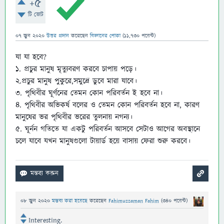
+5
টি ভোট
07 জুন 2020
উত্তর প্রদান
করেছেন
বিজ্ঞানের পোকা
(
11,730
পয়েন্ট)
যা যা হবে?
১. প্রচুর মানুষ মৃত্যুবরণ করবে চাপায় পড়ে।
২.প্রচুর মানুষ পুকুরে,সমুদ্রে ডুবে মারা যাবে।
৩. পৃথিবীর ঘূর্ণনের তেমন কোন পরিবর্তন ই হবে না।
৪. পৃথিবীর অভিকর্ষ বলের ও তেমন কোন পরিবর্তন হবে না, কারণ
মানুষের ভর পৃথিবীর ভরের তুলনায় নগন্য।
৫. ঘূর্নন গতিতে যা একটু পরিবর্তন আসবে সেটাও আগের অবস্থানে
চলে যাবে যখন মানুষগুলো টায়ার্ড হয়ে বাসায় ফেরা শুরু করবে।
08 জুন 2020
মন্তব্য করা হয়েছে
করেছেন
Fahimuzzaman Fahim
(
340
পয়েন্ট)
Interesting.