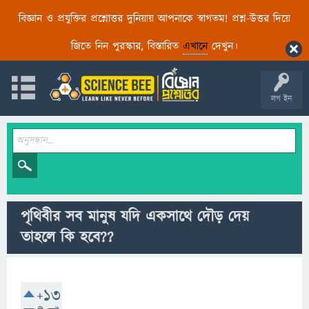
বিজ্ঞান ও প্রযুক্তির প্রশ্নোত্তর দুনিয়ায় আপনাকে স্বাগতম! প্রশ্ন-উত্তর দিয়ে
জিতে নিন পুরস্কার, বিস্তারিত
এখানে
দেখুন।
লগ ইন
পৃথিবীর সব মানুষ যদি একসাথে দৌড় দেয়
তাহলে কি হবে??
+13