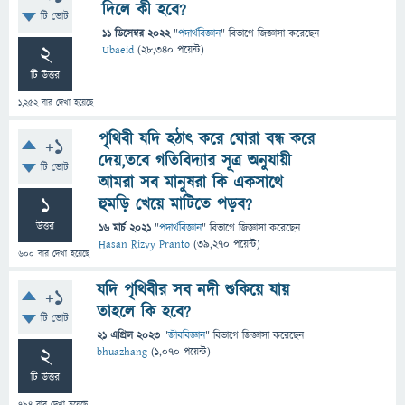
দিলে কী হবে?
টি ভোট
11 ডিসেম্বর 2022
"
পদার্থবিজ্ঞান
" বিভাগে
জিজ্ঞাসা
করেছেন
2
Ubaeid
(
28,340
পয়েন্ট)
টি উত্তর
1,252
বার দেখা হয়েছে
পৃথিবী যদি হঠাৎ করে ঘোরা বন্ধ করে
+1
দেয়,তবে গতিবিদ্যার সূত্র অনুযায়ী
টি ভোট
আমরা সব মানুষরা কি একসাথে
1
হুমড়ি খেয়ে মাটিতে পড়ব?
উত্তর
16 মার্চ 2021
"
পদার্থবিজ্ঞান
" বিভাগে
জিজ্ঞাসা
করেছেন
Hasan Rizvy Pranto
(
39,270
পয়েন্ট)
600
বার দেখা হয়েছে
যদি পৃথিবীর সব নদী শুকিয়ে যায়
+1
তাহলে কি হবে?
টি ভোট
21 এপ্রিল 2023
"
জীববিজ্ঞান
" বিভাগে
জিজ্ঞাসা
করেছেন
2
bhuazhang
(
1,070
পয়েন্ট)
টি উত্তর