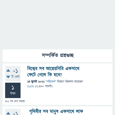
সম্পর্কিত প্রশ্নগুচ্ছ
বিশ্বের সব আগ্নেয়গিরি একসাথে
+1
ফেটে গেলে কি হবে?
টি ভোট
14 জুলাই 2022
"
পরিবেশ
" বিভাগে
জিজ্ঞাসা
করেছেন
1
Suchi
(
2,380
পয়েন্ট)
উত্তর
481
বার দেখা হয়েছে
পৃথিবীর সব মানুষ একসাথে লাফ
+1