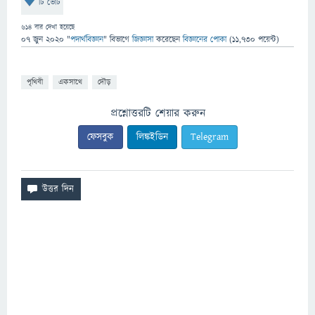
টি ভোট
614
বার দেখা হয়েছে
07 জুন 2020
"
পদার্থবিজ্ঞান
" বিভাগে
জিজ্ঞাসা
করেছেন
বিজ্ঞানের পোকা
(
11,730
পয়েন্ট)
পৃথিবী
একসাথে
দৌড়
প্রশ্নোত্তরটি শেয়ার করুন
ফেসবুক
লিঙ্কইডিন
Telegram