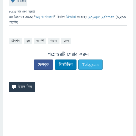
টি ভোট
8,225
বার দেখা হয়েছে
04 ডিসেম্বর 2022
"
তত্ত্ব ও গবেষণা
" বিভাগে
জিজ্ঞাসা
করেছেন
Reyajur Rahman
(
9,290
পয়েন্ট)
টেনশন
চুল
আনন্দ
গজায়
কেন
প্রশ্নোত্তরটি শেয়ার করুন
ফেসবুক
লিঙ্কইডিন
Telegram