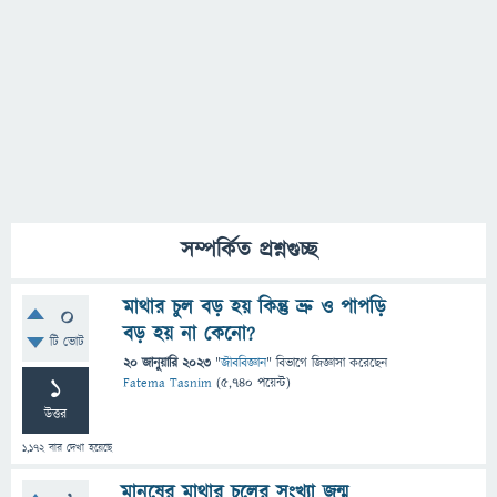
সম্পর্কিত প্রশ্নগুচ্ছ
মাথার চুল বড় হয় কিন্তু ভ্রু ও পাপড়ি
0
বড় হয় না কেনো?
টি ভোট
20 জানুয়ারি 2023
"
জীববিজ্ঞান
" বিভাগে
জিজ্ঞাসা
করেছেন
1
Fatema Tasnim
(
5,740
পয়েন্ট)
উত্তর
1,172
বার দেখা হয়েছে
মানুষের মাথার চুলের সংখ্যা জন্ম