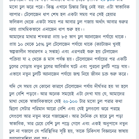
মতো চুল ঝরে পরে। কিন্তু এখানে চিন্তার কিছু নেই বরং এটা স্বাভাবিক
ব্যাপার। টেলোজেন ধাপ শেষ হল একটা সময় পর সেই হেয়ার
ফলিকল থেকে একটা সময় পর আবার চুল গজায় অর্থাৎ আবার শুরুর
ন্যায় প্রাথমিকভাবে এনাজেন ধাপ শুরু হয়।।
আমাদের মাথার শতকরা প্রায় ৮৫ ভাগ চুল অ্যানাজেন পর্যায়ে থাকে।
প্রায় ১০ থেকে ১৫% চুল টেলোজেন পর্যায়ে থাকে (ক্যাটাজন খুবই
স্বল্পকালীন সাধারণত ২ সপ্তাহ) এবং এরপরই শুরু হয় টেলাজেন
পক্রিয়া যা ২ থেকে ৪ মাস পর্যন্ত হয়। টেলোজেন পর্যায়ের পর একটি
চুলের গোড়ায় নতুন চুলের আবির্ভাব ঘটে এবং পুরনো চুলটি পড়ে যায়।
এভাবে নতুন চুলটি অ্যানাজেন পর্যায়ে জন্ম নিয়ে জীবন চক্র শুরু করে।
যদি সে সময় যে কোনো কারণে টেলোজেন পর্যায় দীর্ঘতর হয় তা হলে
চুল বেশি পড়বে। আর অনেক সময়েই এটা দেখা যায় যে, আমাদের
মাথা থেকে স্বাভাবিকভাবে যেই
২০-১০০
টার মতো চুল পরার কথা
ছিলো সেটার পরিমান আরো বেশি এবং যেই চুলগুলো ঝরে পরছে
সেগুলো আর নতুন করে গজাচ্ছেনা। আর দৈনিক যে হারে চুল পড়া
স্বাভাবিক, তার চেয়ে বেশি চুল পড়ে গেলে এবং একই অনুপাতে নতুন
চুল না গজালে যে পরিস্থিতির সৃষ্টি হয়, তাকে চিকিৎসা বিজ্ঞানের ভাষায়
অ্যালোপেশিয়া বলা হয়।