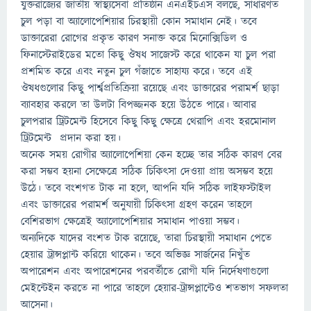
যুক্তরাজ্যের জাতীয় স্বাস্থ্যসেবা প্রতিষ্ঠান এনএইচএস বলছে, সাধারণত
চুল পড়া বা অ্যালোপেশিয়ার চিরস্থায়ী কোন সমাধান নেই। তবে
ডাক্তারেরা রোগের প্রকৃত কারণ সনাক্ত করে মিনোক্সিডিল ও
ফিনাস্টেরাইডের মতো কিছু ঔষধ সাজেস্ট করে থাকেন যা চুল পরা
প্রশমিত করে এবং নতুন চুল গঁজাতে সাহায্য করে। তবে এই
ঔষধগুলোর কিছু পার্শ্বপ্রতিক্রিয়া রয়েছে এবং ডাক্তারের পরামর্শ ছাড়া
ব্যাবহার করলে তা উলটা বিপজ্জনক হয়ে উঠতে পারে। আবার
চুলপরার ট্রিটমেন্ট হিসেবে কিছু কিছু ক্ষেত্রে থেরাপি এবং হরমোনাল
ট্রিটমেন্ট প্রদান করা হয়।
অনেক সময় রোগীর অ্যালোপেশিয়া কেন হচ্ছে তার সঠিক কারণ বের
করা সম্ভব হয়না সেক্ষেত্রে সঠিক চিকিৎসা দেওয়া প্রায় অসম্ভব হয়ে
উঠে। তবে বংশগত টাক না হলে, আপনি যদি সঠিক লাইফস্টাইল
এবং ডাক্তারের পরামর্শ অনুযায়ী চিকিৎসা গ্রহণ করেন তাহলে
বেশিরভাগ ক্ষেত্রেই অ্যালোপেশিয়ার সমাধান পাওয়া সম্ভব।
অন্যদিকে যাদের বংশত টাক রয়েছে, তারা চিরস্থায়ী সমাধান পেতে
হেয়ার ট্রান্সপ্লান্ট করিয়ে থাকেন। তবে অভিজ্ঞ সার্জনের নিখুঁত
অপারেশন এবং অপারেশনের পরবর্তীতে রোগী যদি নির্দেষণাগুলো
মেইন্টেইন করতে না পারে তাহলে হেয়ার-ট্রান্সপ্লান্টেও শতভাগ সফলতা
আসেনা।