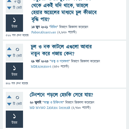
+6
থেকে একই যদি থাকে, তাহলে
টি ভোট
হেয়ার অয়েলের মাধ্যমে চুল কীভাবে
1
বৃদ্ধি পায়?
উত্তর
14 জুন 2021
"
বিবিধ
" বিভাগে
জিজ্ঞাসা
করেছেন
PabonAhsanIvan
(
2,620
পয়েন্ট)
566
বার দেখা হয়েছে
চুল ও নক কাটলে এগুলো আবার
0
নতুন করে গজায় কেন?
টি ভোট
29 মার্চ 2023
"
তত্ত্ব ও গবেষণা
" বিভাগে
জিজ্ঞাসা
করেছেন
1
MDRAIHAN02
(
250
পয়েন্ট)
উত্তর
426
বার দেখা হয়েছে
টেনশনে পড়লে হেচকি সেরে যায়?
0
20 জুলাই
"
স্বাস্থ্য ও চিকিৎসা
" বিভাগে
জিজ্ঞাসা
করেছেন
টি ভোট
MD MYMO ZAMAN SHIHAB
(
2,760
পয়েন্ট)
1
উত্তর