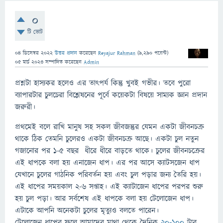
0
টি ভোট
04 ডিসেম্বর 2022
উত্তর প্রদান
করেছেন
Reyajur Rahman
(
9,290
পয়েন্ট)
05 মার্চ 2023
সম্পাদিত
করেছেন
Admin
প্রশ্নটা হাস্যকর হলেও এর তাৎপর্য কিন্তু খুবই গভীর। তবে পুরো
ব্যাপারটার চুলচেরা বিশ্লেষনের পূর্বে কয়েকটা বিষয়ে সাম্যক জ্ঞান প্রদান
জরুরী।
প্রথমেই বলে রাখি মানুষ সহ সকল জীবজন্তুর যেমন একটা জীবনচক্র
থাকে ঠিক তেমনি চুলেরও একটা জীবনচক্র আছে। একটা চুল নতুন
গজানোর পর ১-৫ বছর ধীরে ধীরে বাড়তে থাকে। চুলের জীবনচক্রের
এই ধাপকে বলা হয় এনাজেন ধাপ। এর পর আসে ক্যাটসজেন ধাপ
যেখানে চুলের গাঠনিক পরিবর্তন হয় এবং চুল পড়ার জন্য তৈরি হয়।
এই ধাপের সময়কাল ২-৬ সপ্তাহ। এই ক্যাটাজেন ধাপের পরপর শুরু
হয় চুল পড়া। আর সর্বশেষ এই ধাপকে বলা হয় টেলোজেন ধাপ।
এটাকে আপনি অনেকটা চুলের মৃত্যুও বলতে পারেন।
টেলোজেন ধাপের ফলে আমাদের মাথা থেকে দৈনিক
২০-১০০
টার