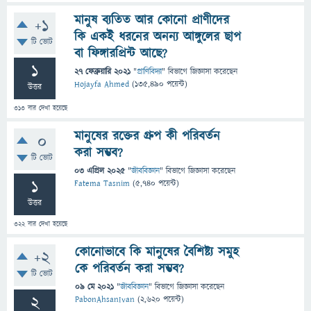
মানুষ ব্যতিত আর কোনো প্রাণীদের
+1
কি একই ধরনের অনন্য আঙ্গুলের ছাপ
টি ভোট
বা ফিঙ্গারপ্রিন্ট আছে?
1
27 ফেব্রুয়ারি 2021
"
প্রাণিবিদ্যা
" বিভাগে
জিজ্ঞাসা
করেছেন
Hojayfa Ahmed
(
135,490
পয়েন্ট)
উত্তর
313
বার দেখা হয়েছে
মানুষের রক্তের গ্রুপ কী পরিবর্তন
0
করা সম্ভব?
টি ভোট
03 এপ্রিল 2025
"
জীববিজ্ঞান
" বিভাগে
জিজ্ঞাসা
করেছেন
1
Fatema Tasnim
(
5,740
পয়েন্ট)
উত্তর
322
বার দেখা হয়েছে
কোনোভাবে কি মানুষের বৈশিষ্ট্য সমুহ
+2
কে পরিবর্তন করা সম্ভব?
টি ভোট
09 মে 2021
"
জীববিজ্ঞান
" বিভাগে
জিজ্ঞাসা
করেছেন
2
PabonAhsanIvan
(
2,620
পয়েন্ট)