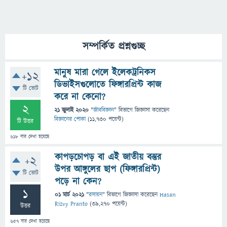
সম্পর্কিত প্রশ্নগুচ্ছ
মানুষ মারা গেলে ইলেকট্রনিকস
+12
ডিভাইসগুলোতে ফিঙ্গারপ্রিন্ট কাজ
টি ভোট
করে না কেনো?
2
21 জুলাই 2020
"
জীববিজ্ঞান
" বিভাগে
জিজ্ঞাসা
করেছেন
বিজ্ঞানের পোকা
(
11,730
পয়েন্ট)
টি উত্তর
618
বার দেখা হয়েছে
কাপড়চোপড় বা এই জাতীয় বস্তুর
+2
উপর আঙ্গুলের ছাপ (ফিঙ্গারপ্রিন্ট)
টি ভোট
পড়ে না কেন?
1
01 মার্চ 2021
"
রসায়ন
" বিভাগে
জিজ্ঞাসা
করেছেন
Hasan
Rizvy Pranto
(
39,270
পয়েন্ট)
উত্তর
657
বার দেখা হয়েছে