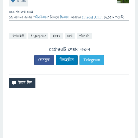
টি ভোট
466
বার দেখা হয়েছে
16 নভেম্বর 2022
"
জীববিজ্ঞান
" বিভাগে
জিজ্ঞাসা
করেছেন
Jihadul Amin
(
6,150
পয়েন্ট)
ফিঙ্গারপ্রিন্ট
fingerprint
হাতের
রেখা
পরিবর্তন
প্রশ্নোত্তরটি শেয়ার করুন
ফেসবুক
লিঙ্কইডিন
Telegram