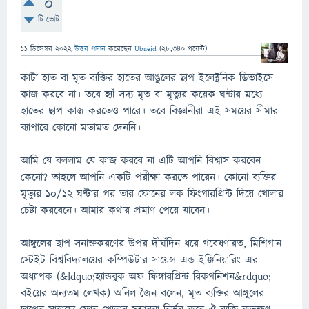
0
টি ভোট
11 ডিসেম্বর 2022
উত্তর প্রদান
করেছেন
Ubaeid
(
28,340
পয়েন্ট)
কাটা হাত বা মৃত ব্যক্তির হাতের আঙুলের ছাপ ইলেক্ট্রনিক ডিভাইসে
কাজ করবে না। তবে হ্যাঁ সদ্য মৃত বা মৃত্যুর কয়েক ঘন্টার মধ্যে
হাতের ছাপ কাজ করতেও পারে। তবে বিজ্ঞানীরা এই সময়ের সীমার
ব্যাপারে কোনো মতামত দেননি।
আমি যে বললাম যে কাজ করবে না এটি আপনি বিশ্বাস করবেন
কেনো? তাহলে আপনি একটি পরীক্ষা করতে পারেন। কোনো ব্যক্তির
মৃত্যুর ১০/১২ ঘণ্টার পর তার ফোনের লক ফিংগারপ্রিন্ট দিয়ে খোলার
চেষ্টা করবেনে। আমার কথার প্রমাণ পেয়ে যাবেন।
আঙ্গুলের ছাপ সনাক্তকরণের উপর দীর্ঘদিন ধরে গবেষণারত, মিশিগান
স্টেইট বিশ্ববিদ্যালয়ের কম্পিউটার সায়েন্স এন্ড ইঞ্জিনিয়ারিং এর
অধ্যাপক (&ldquo;হ্যান্ডবুক অফ ফিঙ্গারপ্রিন্ট রিকগনিশন&rdquo;
বইয়ের অন্যতম লেখক) অনিল জৈন বলেন, মৃত ব্যক্তির আঙ্গুলের