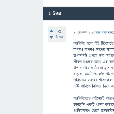
1
উত্তর
0
10 সেপ্টেম্বর 2022
উত্তর প্রদান
করে
টি ভোট
অ্যানিলিং হলো হিট ট্রিটমেন
কখনও কখনও তাপের সংস্পর্শে 
উপাদানটি প্রথমে তার সমালোচ
শীতল হওয়ার আগে এই তাপমাত
উপাদানটির কঠোরতা হ্রাস 
বাড়ায়। নমনীয়তা হ'ল ট
পরিচালনা সহজ। শীতলকরণ প্র
এটি পানিতে নিভিয়ে দিয়ে আ
অ্যানিলিংয়ের প্রক্রিয়াটি
স্থানচ্যুতি একটি ধাতব কাঠামো
প্রান্তিককরণ থেকে স্থানান্