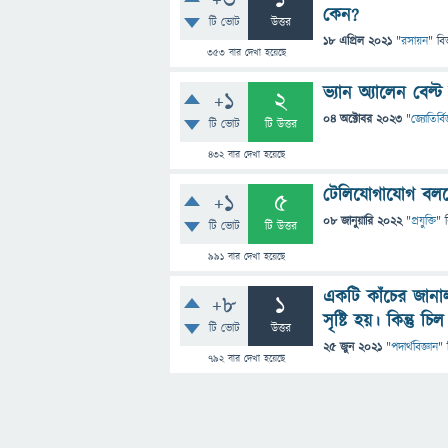
+3
1
কেন?
টি ভোট
উত্তর
18 এপ্রিল 2021
"
রসায়ন
" বি
353
বার দেখা হয়েছে
ভ্যান অ্যালেন বেল্
+1
2
04 অক্টোবর 2023
"
জ্যোতির্বি
টি ভোট
টি উত্তর
432
বার দেখা হয়েছে
টেলিযোগাযোগ বলত
+1
5
08 জানুয়ারি 2022
"
প্রযুক্তি
" 
টি ভোট
টি উত্তর
991
বার দেখা হয়েছে
একটি কাঁচের জানাল
+8
1
সৃষ্টি হয়। কিন্তু 
টি ভোট
উত্তর
25 জুন 2021
"
পদার্থবিজ্ঞান
" 
792
বার দেখা হয়েছে