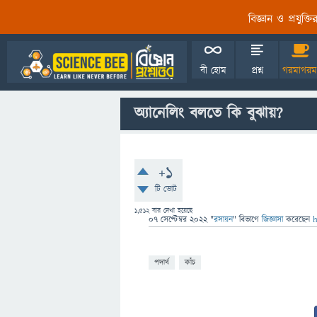
বিজ্ঞান ও প্রযুক্
বী হোম
প্রশ্ন
গরমাগরম
অ্যানেলিং বলতে কি বুঝায়?
+1
টি ভোট
1,512
বার দেখা হয়েছে
07 সেপ্টেম্বর 2022
"
রসায়ন
" বিভাগে
জিজ্ঞাসা
করেছেন
পদার্থ
কাঁচ