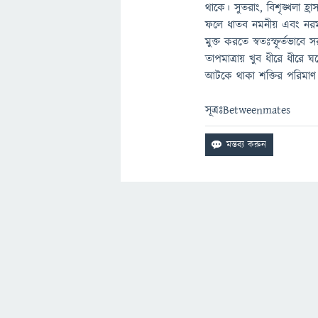
থাকে। সুতরাং, বিশৃঙ্খলা হ্
ফলে ধাতব নমনীয় এবং নরম হ
মুক্ত করতে স্বতঃস্ফূর্তভাব
তাপমাত্রায় খুব ধীরে ধীরে
আটকে থাকা শক্তির পরিমাণ 
সূত্রঃBetweenmates