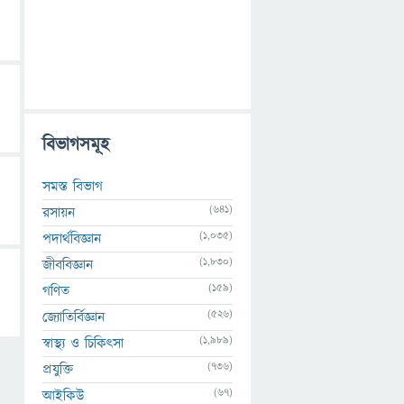
বিভাগসমূহ
সমস্ত বিভাগ
(641)
রসায়ন
(1,035)
পদার্থবিজ্ঞান
(1,830)
জীববিজ্ঞান
(159)
গণিত
(526)
জ্যোতির্বিজ্ঞান
(1,989)
স্বাস্থ্য ও চিকিৎসা
(736)
প্রযুক্তি
(67)
আইকিউ