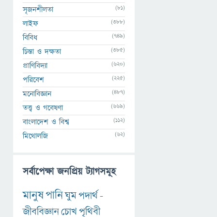
(81)
সৃজনশীলতা
(388)
লাইফ
(749)
বিবিধ
(385)
চিন্তা ও দক্ষতা
(620)
প্রাণিবিদ্যা
(225)
পরিবেশ
(487)
মনোবিজ্ঞান
(669)
তত্ত্ব ও গবেষণা
(112)
বাংলাদেশ ও বিশ্ব
(62)
মিথোলজি
সর্বাপেক্ষা জনপ্রিয় ট্যাগসমূহ
মানুষ
পানি
ঘুম
পদার্থ
-
জীববিজ্ঞান
চোখ
পৃথিবী