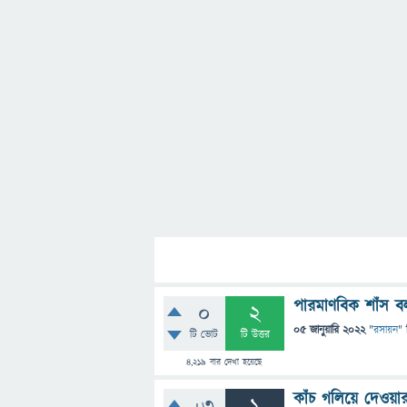
পারমাণবিক শাঁস ব
0
2
05 জানুয়ারি 2022
"
রসায়ন
" 
টি ভোট
টি উত্তর
4,219
বার দেখা হয়েছে
কাঁচ গলিয়ে দেওয়া