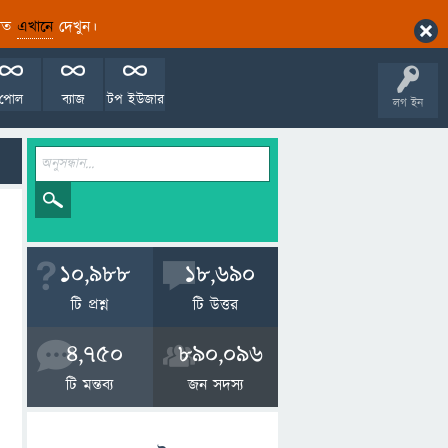
ারিত
এখানে
দেখুন।
পোল
ব্যাজ
টপ ইউজার
লগ ইন
10,988
18,690
টি প্রশ্ন
টি উত্তর
4,750
890,096
টি মন্তব্য
জন সদস্য