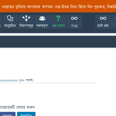
তির প্রশ্নোত্তর দুনিয়ায় আপনাকে স্বাগতম! প্রশ্ন-উত্তর দিয়ে জিতে নিন পুরস্কার, বিস্ত
!
অনুত্তরিত
বিভাগসমূহ
সদস্যবৃন্দ
প্রশ্ন করুন
FAQ
চ্যাট রুম
hassanmamun
(
170
পয়েন্ট)
প্রশ্নোত্তরটি শেয়ার করুন