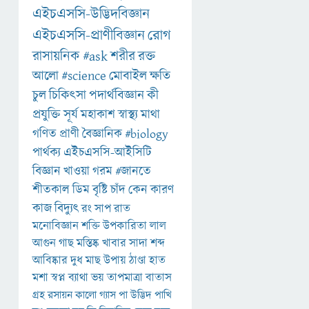
এইচএসসি-উদ্ভিদবিজ্ঞান
এইচএসসি-প্রাণীবিজ্ঞান
রোগ
রাসায়নিক
#ask
শরীর
রক্ত
আলো
#science
মোবাইল
ক্ষতি
চুল
চিকিৎসা
পদার্থবিজ্ঞান
কী
প্রযুক্তি
সূর্য
মহাকাশ
স্বাস্থ্য
মাথা
গণিত
প্রাণী
বৈজ্ঞানিক
#biology
পার্থক্য
এইচএসসি-আইসিটি
বিজ্ঞান
খাওয়া
গরম
#জানতে
শীতকাল
ডিম
বৃষ্টি
চাঁদ
কেন
কারণ
কাজ
বিদ্যুৎ
রং
সাপ
রাত
মনোবিজ্ঞান
শক্তি
উপকারিতা
লাল
আগুন
গাছ
মস্তিষ্ক
খাবার
সাদা
শব্দ
আবিষ্কার
দুধ
মাছ
উপায়
ঠাণ্ডা
হাত
মশা
স্বপ্ন
ব্যাথা
ভয়
তাপমাত্রা
বাতাস
গ্রহ
রসায়ন
কালো
গ্যাস
পা
উদ্ভিদ
পাখি