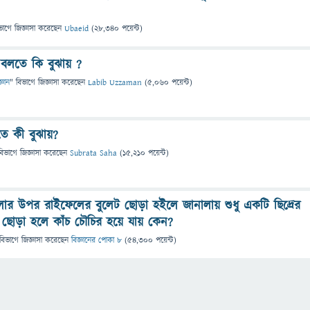
ভাগে
জিজ্ঞাসা
করেছেন
Ubaeid
(
28,340
পয়েন্ট)
ট বলতে কি বুঝায় ?
জ্ঞান
" বিভাগে
জিজ্ঞাসা
করেছেন
Labib Uzzaman
(
5,060
পয়েন্ট)
ে কী বুঝায়?
বিভাগে
জিজ্ঞাসা
করেছেন
Subrata Saha
(
15,210
পয়েন্ট)
ার উপর রাইফেলের বুলেট ছােড়া হইলে জানালায় শুধু একটি ছিদ্রের
চিল ছোড়া হলে কাঁচ চৌচির হয়ে যায় কেন?
বিভাগে
জিজ্ঞাসা
করেছেন
বিজ্ঞানের পোকা ৮
(
54,300
পয়েন্ট)