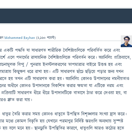
ছেন
Mohammed Rayhan
(
2,160
পয়েন্ট)
্টের একটি পদ্ধতি যা সাধারণত শারীরিক বৈশিষ্ট্যগুলিকে পরিবর্তিত করে এবং
এলে পদার্থের রাসায়নিক বৈশিষ্ট্যগুলিকে পরিবর্তন করে। অ্যানিলিং প্রক্রিয়াতে,
নামূলক বিন্দু / পুনরায় ইনস্টলকরণের তাপমাত্রার বাইরে উত্তপ্ত হয় এবং
্রায় কিছুক্ষণ ধরে রাখা হয়। এটি সাধারণত ছাঁচে ছড়িয়ে পড়ার জন্য যখন
করতে হয় তখন এটি সাধারণত করা হয়। অ্যানিলিং কোনও উপাদানের নমনীয়তাও
েনশনের অধীনে কোনও উপাদানকে বিকশিত করার ক্ষমতা যা এটিকে নরম এবং
ক্রিয়াটি সাধারণত ধীরে ধীরে উপাদানটিকে বাতাসে ঠাণ্ডা করে দেওয়া হয়, বা
রও দ্রুত করা যায়।
 আরও ধাতুর তৈরি করার সময় কোনও ধাতুতে উপস্থিত বিশৃঙ্খলার সংখ্যা হ্রাস করে।
র মধ্যে কোমল বিকৃতি হয় যেখানে পরমাণুর নির্দিষ্ট স্তরগুলি অন্যথায় সুস্পষ্ট
তরিত হয় বলে মনে হয়। স্থানচ্যুতি উপস্থিতির কারণে, ধাতুগুলি আরও কঠোর হতে