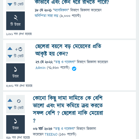
কীভাবে এবং কেন ধরে রাখতে পারে?
টি ভোট
18 মে 2021
"
মনোবিজ্ঞান
" বিভাগে
জিজ্ঞাসা
করেছেন
2
অনিন্দিতা সাহা লগ্ন
(
9,000
পয়েন্ট)
টি উত্তর
1,281
বার দেখা হয়েছে
ছেলেরা বয়সে বড় মেয়েদের প্রতি
+3
আকৃষ্ট হয় কেন?
টি ভোট
27 মে 2022
"
তত্ত্ব ও গবেষণা
" বিভাগে
জিজ্ঞাসা
করেছেন
1
Admin
(
71,360
পয়েন্ট)
উত্তর
4,351
বার দেখা হয়েছে
কোনো কিছু দামা দামিতে কে বেশি
0
ভালো এবং দাম কমিয়ে ক্রয় করতে
টি ভোট
সফল বেশি ? ছেলেরা নাকি মেয়েরা
1
?
উত্তর
06 মার্চ 2023
"
তত্ত্ব ও গবেষণা
" বিভাগে
জিজ্ঞাসা
করেছেন
TREENO
(
130
পয়েন্ট)
419
বার দেখা হয়েছে