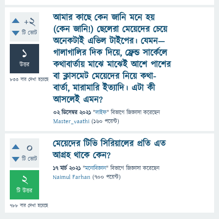
আমার কাছে কেন জানি মনে হয়
+2
(কেন জানি!) ছেলেরা মেয়েদের চেয়ে
টি ভোট
অনেকটাই এভিল টাইপের। যেমন—
1
গালাগালির দিক দিয়ে, ফ্রেন্ড সার্কেলে
কথাবার্তায় মাঝে মাঝেই আশে পাশের
উত্তর
বা ক্লাসমেট মেয়েদের নিয়ে কথা-
833
বার দেখা হয়েছে
বার্তা, মারামারি ইত্যাদি। এটা কী
আসলেই এমন?
02 ডিসেম্বর 2021
"
লাইফ
" বিভাগে
জিজ্ঞাসা
করেছেন
Master_vaathi
(
160
পয়েন্ট)
মেয়েদের টিভি সিরিয়ালের প্রতি এত
0
আগ্রহ থাকে কেন?
টি ভোট
17 মার্চ 2021
"
মনোবিজ্ঞান
" বিভাগে
জিজ্ঞাসা
করেছেন
2
Naimul Farhan
(
700
পয়েন্ট)
টি উত্তর
788
বার দেখা হয়েছে