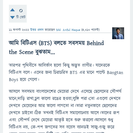
0
টি ভোট
11 অগাস্ট 2022
উত্তর প্রদান
করেছেন
Md. Ariful Haque
(
4,010
পয়েন্ট)
আমি বিটিএস (BTS) বলতে সবসময় Behind
the Scene বুঝতাম...
তারপর পৃথিবীতে আবির্ভাব হলো কিছু অদ্ভুত প্রাণীর। যাদেরকে
বিটিএস বলে। এদের জন্য চিরাচরিত BTS এর মানে পাল্টে Bangtan
Boys হয়ে গেলো।
আসলে সবসময় বাংলাদেশের মেয়েরা দেখে এসেছে ছেলেদের সৌন্দর্য
মানে,দাড়ি রাখা,চুল কালো রঙের হওয়া,লুঙ্গি পরা।তো এগুলো দেখতে
দেখতে মেয়েদের আর ভালো লাগতো না।তারা নতুনভাবে ছেলেদের
দেখতে চাইতো।ঠিক তখনই বিটিএস সমালোচনায় আসে।তাদের রূপ
এবং সৌন্দর্য দেখে মেয়েরা আকৃষ্ট হতে শুরু করলো।আসলে শুধু
বিটিএস নয়, কে-পপ জগতের সব বয়েস ব্যানডই সাজু-গুজু করে