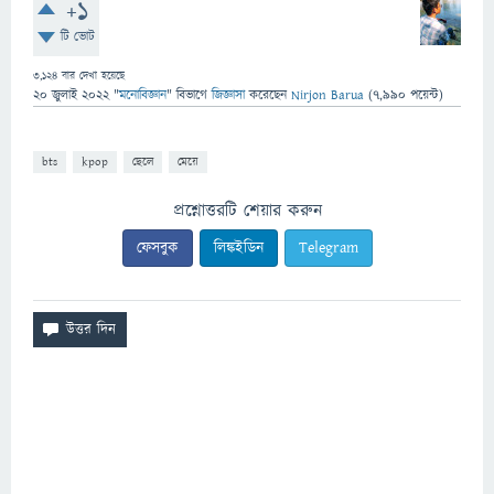
+1
টি ভোট
3,124
বার দেখা হয়েছে
20 জুলাই 2022
"
মনোবিজ্ঞান
" বিভাগে
জিজ্ঞাসা
করেছেন
Nirjon Barua
(
7,990
পয়েন্ট)
bts
kpop
ছেলে
মেয়ে
প্রশ্নোত্তরটি শেয়ার করুন
ফেসবুক
লিঙ্কইডিন
Telegram